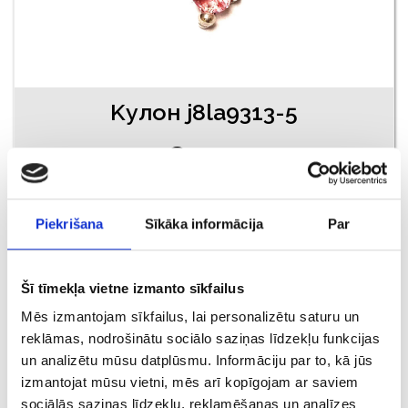
Kулон j8la9313-5
€ 7.00
ДОБАВИТЬ В КОРЗИНУ
Piekrišana
Sīkāka informācija
Par
АКЦИЯ
Šī tīmekļa vietne izmanto sīkfailus
Mēs izmantojam sīkfailus, lai personalizētu saturu un
reklāmas, nodrošinātu sociālo saziņas līdzekļu funkcijas
un analizētu mūsu datplūsmu. Informāciju par to, kā jūs
izmantojat mūsu vietni, mēs arī kopīgojam ar saviem
sociālās saziņas līdzekļu, reklamēšanas un analīzes