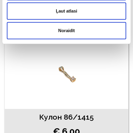
€ 7.86
Ļaut atlasi
ДОБАВИТЬ В КОРЗИНУ
Noraidīt
Кулон 86/1415
€ 6.00