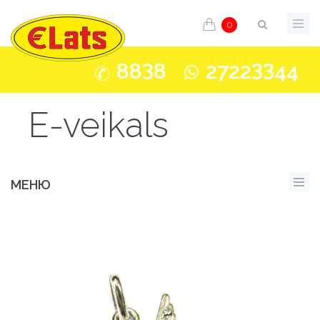
0
3
33
88
8
2722
44
E-veikals
МЕНЮ