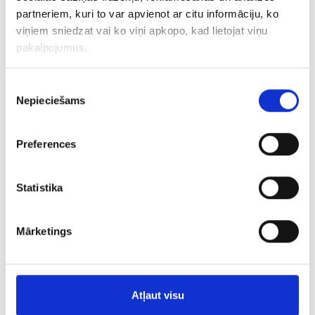
partneriem, kuri to var apvienot ar citu informāciju, ko
viņiem sniedzat vai ko viņi apkopo, kad lietojat viņu
Kулон 293-3453
pakalpojumus.
€ 2.00
€ 5.00
Piekrišanas
Nepieciešams
izvēle
ДОБАВИТЬ В КОРЗИНУ
Preferences
Statistika
Mārketings
Atļaut visu
Кулон 20/0755