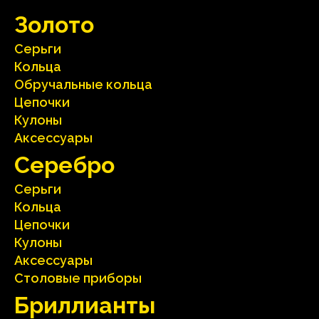
Зoлoтo
Серьги
Кольца
Oбручальные кольца
Цепочки
Кулоны
Аксесcуары
Серебрo
Серьги
Кольца
Цепочки
Кулоны
Аксесcуары
Столовые приборы
Бриллианты