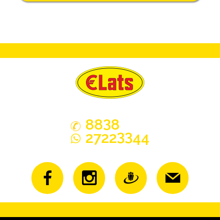
3
88
8
33
2722
44