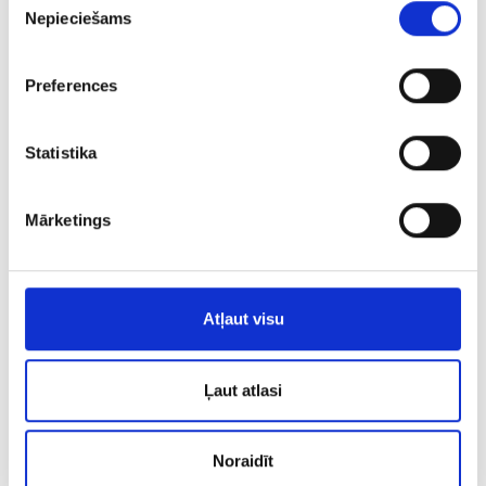
Nepieciešams
izvēle
Preferences
Statistika
Кольцо 201l6-3043
Mārketings
€ 7.00
ДОБАВИТЬ В КОРЗИНУ
Atļaut visu
Ļaut atlasi
Noraidīt