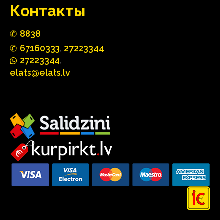
Контакты
88
3
8
67160
333
,
27223344
2722
33
44
,
elats@elats.lv