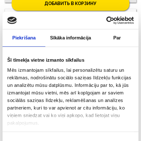
ДОБАВИТЬ В КОРЗИНУ
Piekrišana
Sīkāka informācija
Par
Šī tīmekļa vietne izmanto sīkfailus
Mēs izmantojam sīkfailus, lai personalizētu saturu un
reklāmas, nodrošinātu sociālo saziņas līdzekļu funkcijas
un analizētu mūsu datplūsmu. Informāciju par to, kā jūs
€ 9.00
izmantojat mūsu vietni, mēs arī kopīgojam ar saviem
sociālās saziņas līdzekļu, reklamēšanas un analīzes
partneriem, kuri to var apvienot ar citu informāciju, ko
ДОБАВИТЬ В КОРЗИНУ
viņiem sniedzat vai ko viņi apkopo, kad lietojat viņu
pakalpojumus.
Piekrišanas