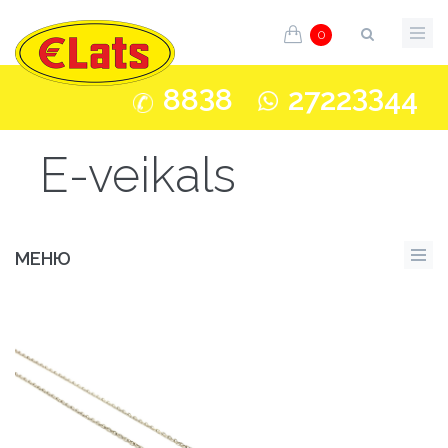
0
3
33
88
8
2722
44
E-veikals
МЕНЮ