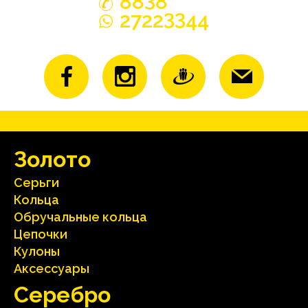
88
8
33
2722
44
Зoлoтo
Серьги
Кольца
Oбручальные кольца
Цепочки
Кулоны
Аксесcуары
Серебрo