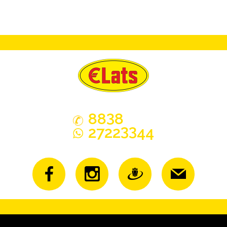
3
88
8
33
2722
44