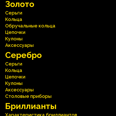
Зoлoтo
Серьги
Кольца
Oбручальные кольца
Цепочки
Кулоны
Аксесcуары
Серебрo
Серьги
Кольца
Цепочки
Кулоны
Аксесcуары
Столовые приборы
Бриллианты
Характеристика бриллиантoв