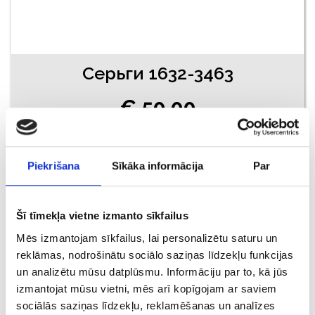
Cерьги 1632-3463
€ 50.00
ДОБАВИТЬ В КОРЗИНУ
Piekrišana
Sīkāka informācija
Par
Šī tīmekļa vietne izmanto sīkfailus
Mēs izmantojam sīkfailus, lai personalizētu saturu un
reklāmas, nodrošinātu sociālo saziņas līdzekļu funkcijas
un analizētu mūsu datplūsmu. Informāciju par to, kā jūs
izmantojat mūsu vietni, mēs arī kopīgojam ar saviem
sociālās saziņas līdzekļu, reklamēšanas un analīzes