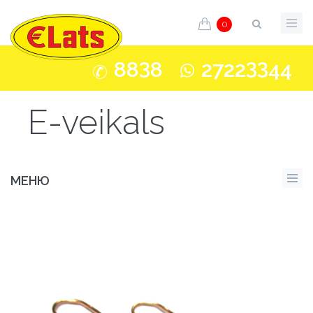
0
3
33
88
8
2722
44
E-veikals
МЕНЮ