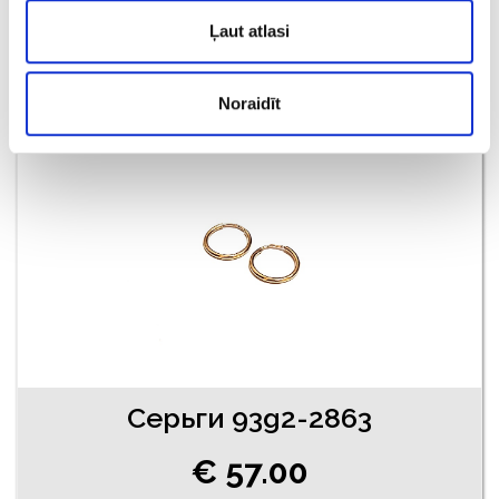
€ 47.00
€ 60.00
Ļaut atlasi
ДОБАВИТЬ В КОРЗИНУ
Noraidīt
Серьги 93g2-2863
€ 57.00