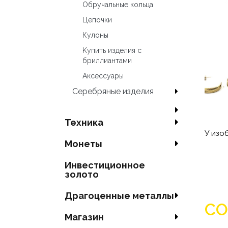
Oбручальные кольца
Цепочки
Кулоны
Kупить изделия c
бриллиантами
Аксесcуары
Серебряные изделия
Техника
У изо
Mонеты
Инвестиционное
золото
Драгоценные металлы
СО
Магазин