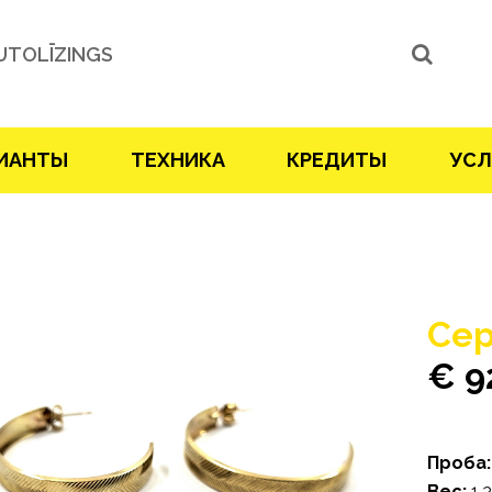
UTOLĪZINGS
ИАНТЫ
ТЕХНИКА
КРЕДИТЫ
УСЛ
Cер
€ 9
Проба:
Bес:
1.