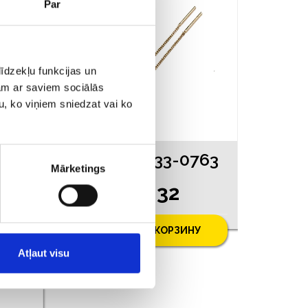
АКЦИЯ
Par
īdzekļu funkcijas un
jam ar saviem sociālās
u, ko viņiem sniedzat vai ko
463
Серьги 4533-0763
Mārketings
€ 82.32
.00
У
ДОБАВИТЬ В КОРЗИНУ
Atļaut visu