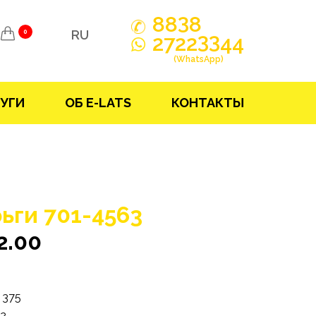
3
88
8
RU
0
33
2722
44
(WhatsApp)
УГИ
ОБ E-LATS
КОНТАКТЫ
ьги 701-4563
2.00
375
32