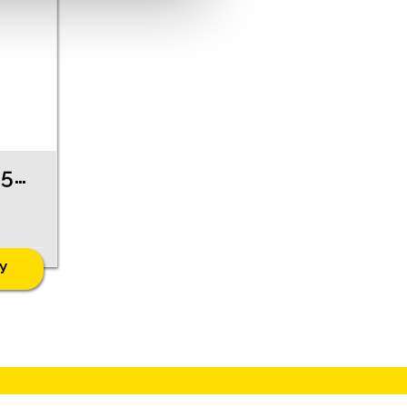
Cерьги 210g1-0563
У