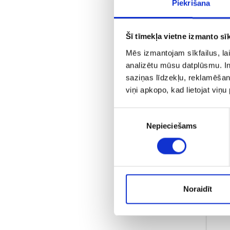
Piekrišana
Šī tīmekļa vietne izmanto sīk
Mēs izmantojam sīkfailus, lai
analizētu mūsu datplūsmu. In
saziņas līdzekļu, reklamēšana
viņi apkopo, kad lietojat viņ
Piekrišanas
C
Nepieciešams
izvēle
Noraidīt