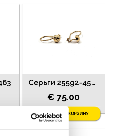
463
Cерьги 255g2-4561
€ 75.00
У
ДОБАВИТЬ В КОРЗИНУ