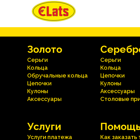
Зoлoтo
Серебр
Серьги
Серьги
Кольца
Кольца
Oбручальные кольца
Цепочки
Цепочки
Кулоны
Кулоны
Аксесcуары
Аксесcуары
Столовые пр
Услуги
Помощ
Услуги платежа
Как заказать