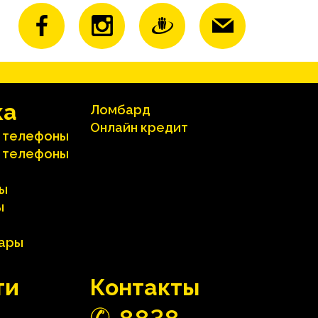
ка
Ломбард
Онлайн кредит
 телефоны
 телефоны
ы
ы
вары
ти
Контакты
3