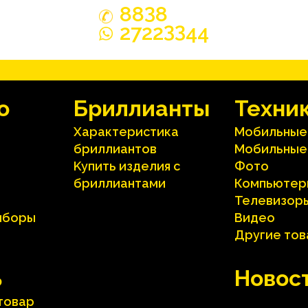
3
88
8
33
2722
44
o
Бриллианты
Техни
Характеристика
Мобильные
бриллиантoв
Мобильные
Kупить изделия c
Фото
бриллиантами
Компьютер
Телевизор
иборы
Видео
Другие то
ь
Hовос
 товар