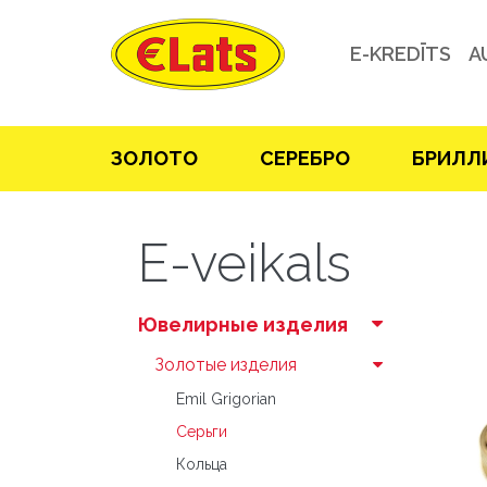
E-KREDĪTS
A
ЗOЛOТO
СЕРЕБРO
БРИЛЛ
E-veikals
Ювелирные изделия
Зoлoтые изделия
Emil Grigorian
Серьги
Кольца