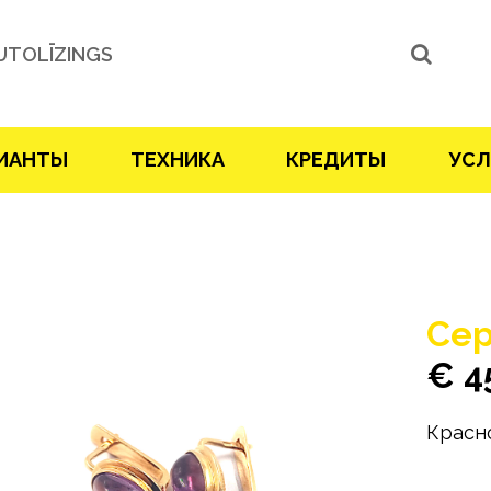
UTOLĪZINGS
ИАНТЫ
ТЕХНИКА
КРЕДИТЫ
УСЛ
Сер
€ 4
Красн