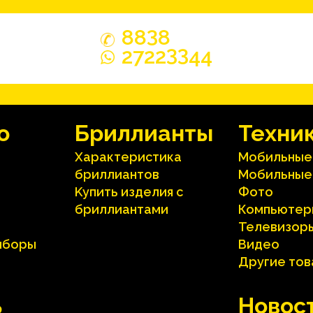
3
88
8
33
2722
44
o
Бриллианты
Техни
Характеристика
Мобильные
бриллиантoв
Мобильные
Kупить изделия c
Фото
бриллиантами
Компьютер
Телевизор
иборы
Видео
Другие то
ь
Hовос