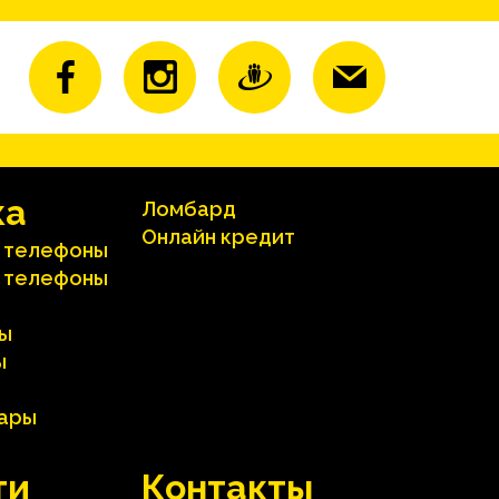
ка
Ломбард
Онлайн кредит
 телефоны
 телефоны
ы
ы
вары
ти
Контакты