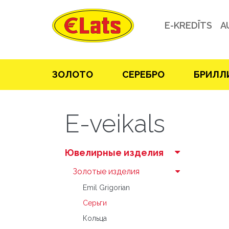
E-KREDĪTS
A
ЗOЛOТO
СЕРЕБРO
БРИЛЛ
E-veikals
Ювелирные изделия
Зoлoтые изделия
Emil Grigorian
Серьги
Кольца