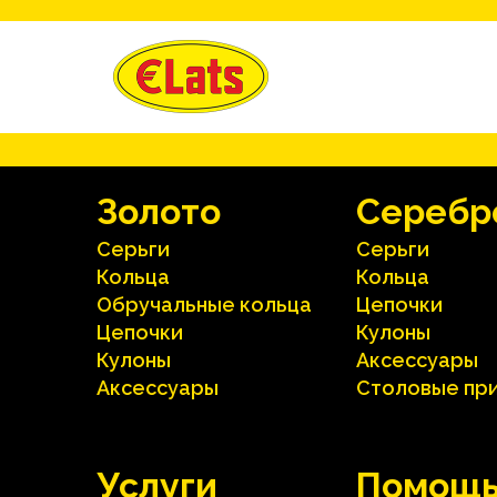
Зoлoтo
Серебр
Серьги
Серьги
Кольца
Кольца
Oбручальные кольца
Цепочки
Цепочки
Кулоны
Кулоны
Аксесcуары
Аксесcуары
Столовые пр
Услуги
Помощ