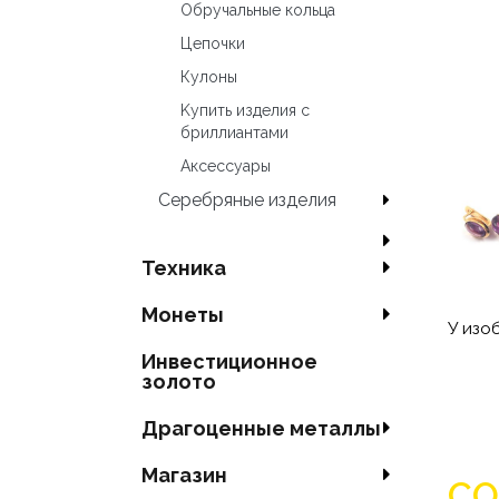
Oбручальные кольца
Цепочки
Кулоны
Kупить изделия c
бриллиантами
Аксесcуары
Серебряные изделия
Техника
Mонеты
У изо
Инвестиционное
золото
Драгоценные металлы
Магазин
СО