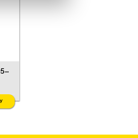
Cерьги 210g1-0563
У