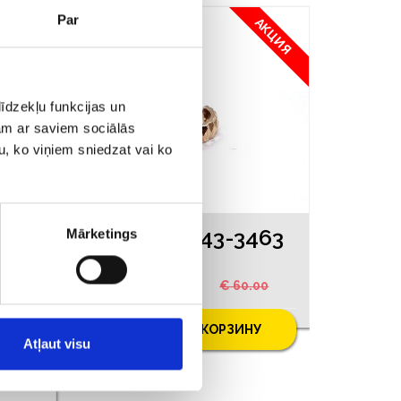
Par
АКЦИЯ
īdzekļu funkcijas un
jam ar saviem sociālās
u, ko viņiem sniedzat vai ko
763
Серьга 2443-3463
Mārketings
€ 47.00
€ 60.00
У
ДОБАВИТЬ В КОРЗИНУ
Atļaut visu