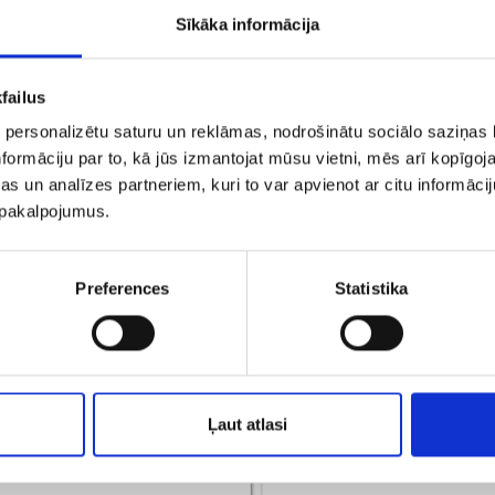
Sīkāka informācija
failus
 personalizētu saturu un reklāmas, nodrošinātu sociālo saziņas l
formāciju par to, kā jūs izmantojat mūsu vietni, mēs arī kopīgo
s un analīzes partneriem, kuri to var apvienot ar citu informācij
u pakalpojumus.
ерьги 1632-3463
Серьги 2140-0
Preferences
Statistika
€ 50.00
€ 88.20
ДОБАВИТЬ В КОРЗИНУ
ДОБАВИТЬ В КОРЗИН
Ļaut atlasi