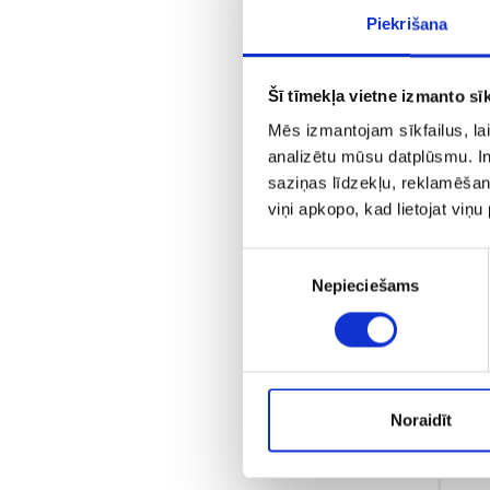
Piekrišana
Šī tīmekļa vietne izmanto sīk
Mēs izmantojam sīkfailus, lai
analizētu mūsu datplūsmu. In
saziņas līdzekļu, reklamēšana
viņi apkopo, kad lietojat viņ
Piekrišanas
C
Nepieciešams
izvēle
Noraidīt