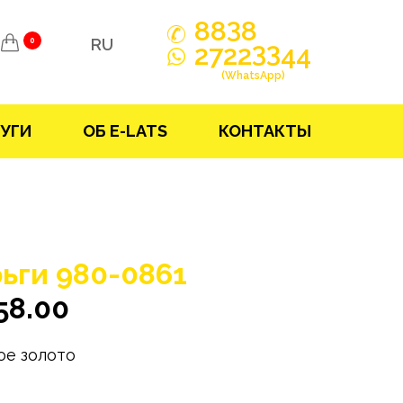
3
88
8
RU
0
33
2722
44
(WhatsApp)
УГИ
ОБ E-LATS
КОНТАКТЫ
ьги 980-0861
58.00
ое золото