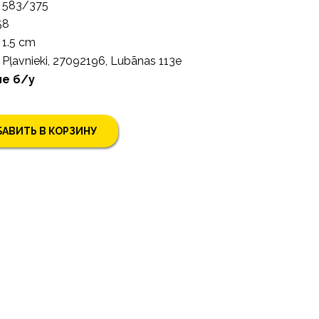
583/375
58
1.5 cm
Pļavnieki, 27092196, Lubānas 113e
е б/у
АВИТЬ В КОРЗИНУ