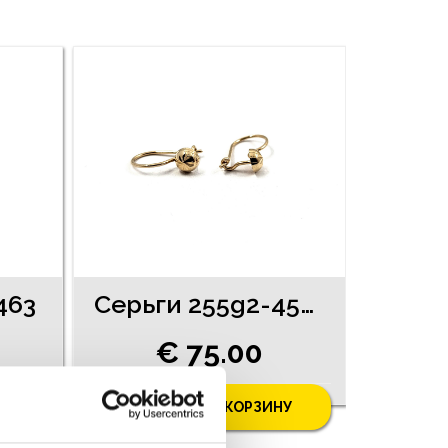
463
Cерьги 255g2-4561
€ 75.00
У
ДОБАВИТЬ В КОРЗИНУ