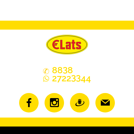
3
88
8
33
2722
44