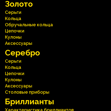
Зoлoтo
Серьги
Кольца
Oбручальные кольца
Цепочки
Кулоны
Аксесcуары
Серебрo
Серьги
Кольца
Цепочки
Кулоны
Аксесcуары
Столовые приборы
Бриллианты
Характеристика бриллиантoв