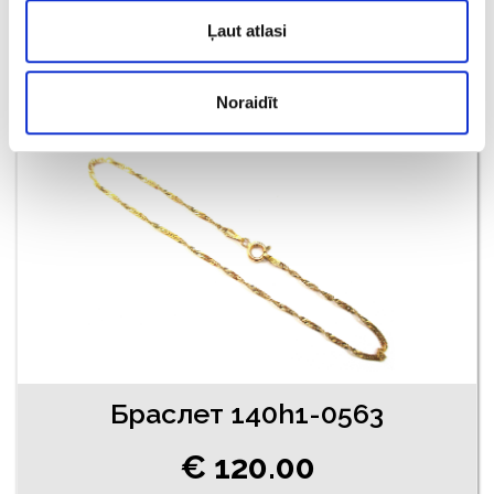
€ 130.00
Ļaut atlasi
ДОБАВИТЬ В КОРЗИНУ
Noraidīt
Браслет 140h1-0563
€ 120.00