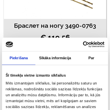
Браслет на ногу 3490-0763
€ 119.56
ДОБАВИТЬ В КОРЗИНУ
Piekrišana
Sīkāka informācija
Par
Šī tīmekļa vietne izmanto sīkfailus
Mēs izmantojam sīkfailus, lai personalizētu saturu un
reklāmas, nodrošinātu sociālo saziņas līdzekļu funkcijas
un analizētu mūsu datplūsmu. Informāciju par to, kā jūs
izmantojat mūsu vietni, mēs arī kopīgojam ar saviem
sociālās saziņas līdzekļu, reklamēšanas un analīzes