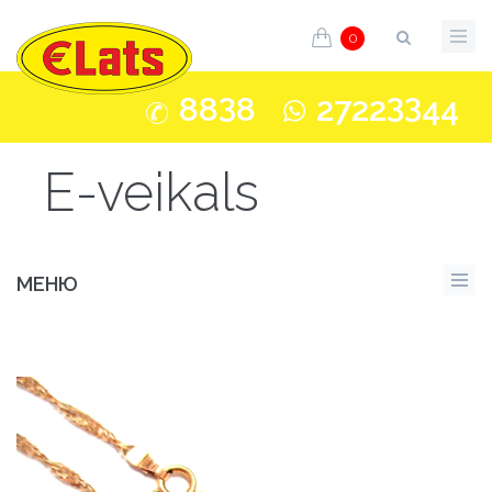
0
3
33
88
8
2722
44
E-veikals
МЕНЮ