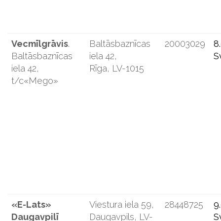
Vecmīlgrāvis
.
Baltāsbaznīcas
20003029
8
Baltāsbaznīcas
iela 42,
S
iela 42,
Rīga, LV-1015
t/c«Mego»
«E-Lats»
Viestura iela 59,
28448725
9
Daugavpilī
Daugavpils, LV-
S