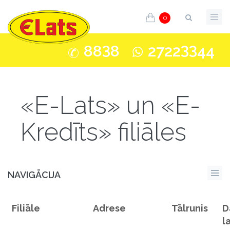
0
3
33
88
8
2722
44
«E-Lats» un «E-
Kredīts» filiāles
NAVIGĀCIJA
Filiāle
Adrese
Tālrunis
D
l