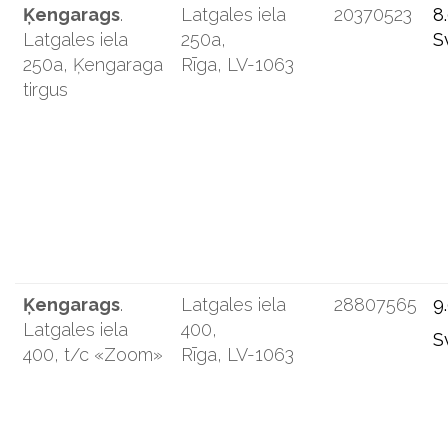
Ķengarags
.
Latgales iela
20370523
8
Latgales iela
250a,
S
250a, Ķengaraga
Rīga, LV-1063
tirgus
Ķengarags
.
Latgales iela
28807565
9
Latgales iela
400,
S
400, t/c «Zoom»
Rīga, LV-1063