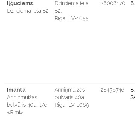
Iļģuciems
.
Dzirciema iela
26008170
8
Dzirciema iela 82
82,
Rīga, LV-1055
Imanta
.
Anniņmuižas
28456746
8
Anniņmuižas
bulvāris 40a,
S
bulvāris 40a, t/c
Rīga, LV-1069
«Rimi»