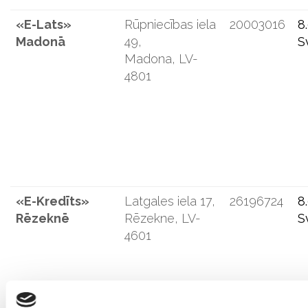
«E-Lats»
Rūpniecības iela
20003016
8
Madonā
49,
S
Madona, LV-
4801
«E-Kredīts»
Latgales iela 17,
26196724
8
Rēzeknē
Rēzekne, LV-
S
4601