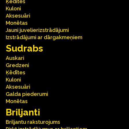
Ķēdītes
Kuloni
Aksesuāri
Monētas
Jauni juvelierizstrādājumi
Izstrādājumi ar dārgakmeņiem
Sudrabs
Auskari
Gredzeni
Ķēdītes
Kuloni
Aksesuāri
Galda piederumi
Monētas
Briljanti
Briljantu raksturojums