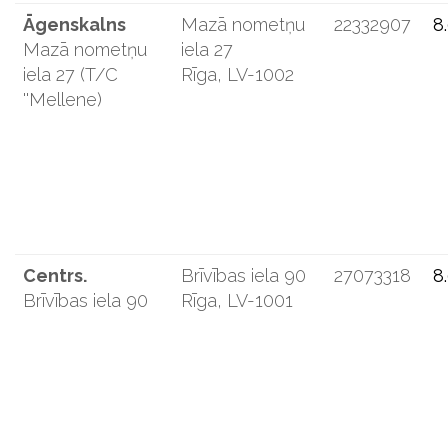
Āgenskalns
Mazā nometņu
22332907
8
Mazā nometņu
iela 27
iela 27 (T/C
Rīga, LV-1002
''Mellene)
Centrs.
Brīvības iela 90
27073318
8
Brīvības iela 90
Rīga, LV-1001