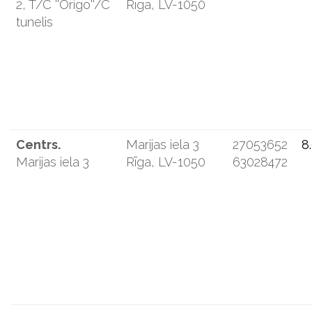
2, T/C ''Origo''/C
Rīga, LV-1050
tunelis
Centrs.
Marijas iela 3
27053652
8
Marijas iela 3
Rīga, LV-1050
63028472