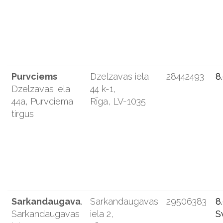
Purvciems
.
Dzelzavas iela
28442493
8
Dzelzavas iela
44 k-1,
44a, Purvciema
Rīga, LV-1035
tirgus
Sarkandaugava
.
Sarkandaugavas
29506383
8
Sarkandaugavas
iela 2,
S