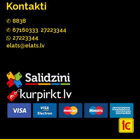
Kontakti
88
3
8
67160
333
,
27223344
2722
33
44
,
elats@elats.lv