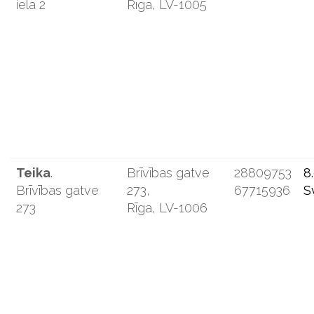
iela 2
Rīga, LV-1005
Teika
.
Brīvības gatve
28809753
8
Brīvības gatve
273,
67715936
S
273
Rīga, LV-1006