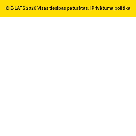
© E-LATS 2026
Visas tiesības paturētas.
|
Privātuma politika