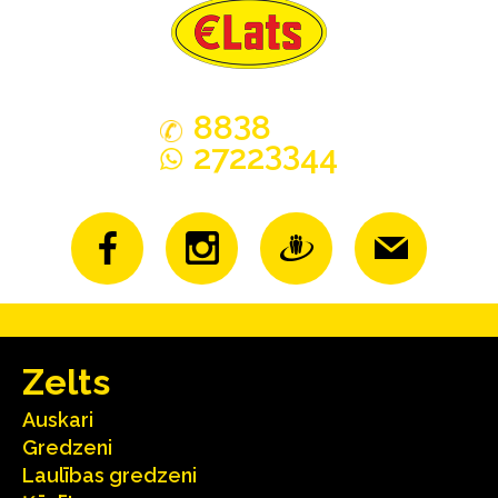
3
88
8
33
2722
44
Zelts
Auskari
Gredzeni
Laulības gredzeni