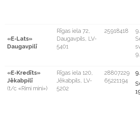
Rīgas iela 72,
25918418
9
«E-Lats»
Daugavpils, LV-
S
Daugavpilī
5401
s
9
«E-Kredīts»
Rīgas iela 120,
28807229
9
Jēkabpilī
Jēkabpils, LV-
65221194
S
(t/c «Rimi mini»)
5202
1