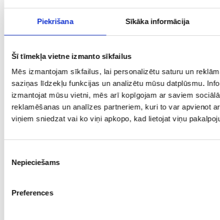
Piekrišana
Sīkāka informācija
Šī tīmekļa vietne izmanto sīkfailus
«E-Kredīts»
Ganību iela
22337469
9
Mēs izmantojam sīkfailus, lai personalizētu saturu un reklām
Ventspilī
22/24,
64581821
s
saziņas līdzekļu funkcijas un analizētu mūsu datplūsmu. Infor
(t/c «Mego»)
Ventspils, LV-
9
izmantojat mūsu vietni, mēs arī kopīgojam ar saviem sociālā
3601
1
reklamēšanas un analīzes partneriem, kuri to var apvienot ar 
S
viņiem sniedzat vai ko viņi apkopo, kad lietojat viņu pakalpo
Piekrišanas
Nepieciešams
izvēle
Preferences