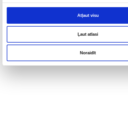
Atļaut visu
Ļaut atlasi
Noraidīt