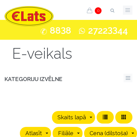
0
3
33
88
8
2722
44
E-veikals
KATEGORIJU IZVĒLNE
Skaits lapā
Atlasīt
Filiāle
Cena (dilstoša)