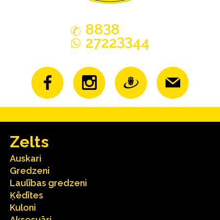
3
88
8
33
2722
44
Zelts
Auskari
Gredzeni
Laulības gredzeni
Ķēdītes
Kuloni
Aksesuāri