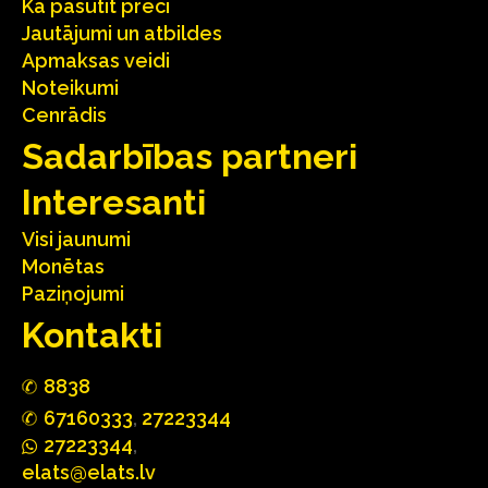
Kā pasūtīt preci
Jautājumi un atbildes
Apmaksas veidi
Noteikumi
Cenrādis
Sadarbības partneri
Interesanti
Visi jaunumi
Monētas
Paziņojumi
Kontakti
88
3
8
67160
333
,
27223344
2722
33
44
,
elats@elats.lv