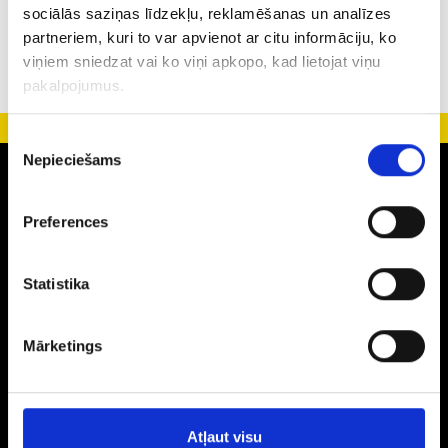
sociālās saziņas līdzekļu, reklamēšanas un analīzes
partneriem, kuri to var apvienot ar citu informāciju, ko
viņiem sniedzat vai ko viņi apkopo, kad lietojat viņu
pakalpojumus.
Piekrišanas
Nepieciešams
izvēle
Zelts
Auskari
Preferences
Gredzeni
Laulības gredzeni
Statistika
Ķēdītes
Kuloni
Aksesuāri
Mārketings
Monētas
Jauni juvelierizstrādājumi
Izstrādājumi ar dārgakmeņiem
Atļaut visu