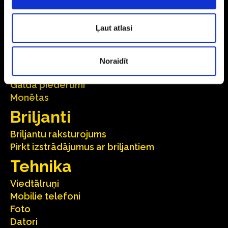
Sudrabs
Auskari
Ļaut atlasi
Gredzeni
Ķēdītes
Kuloni
Noraidīt
Aksesuāri
Galda piederumi
Monētas
Briljanti
Briljantu raksturojums
Pirkt izstrādājumus ar briljantiem
Tehnika
Viedtālruņi
Mobilie telefoni
Foto
Datori