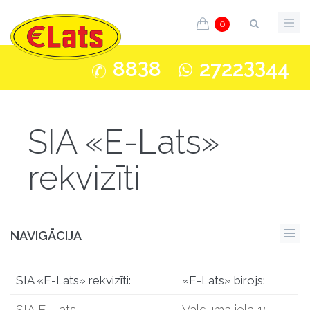
0
3
33
88
8
2722
44
SIA «E-Lats»
rekvizīti
NAVIGĀCIJA
SIA «E-Lats» rekvizīti:
«E-Lats»
birojs:
SIA E-Lats
Valguma iela 15
,