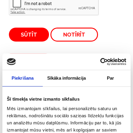
SŪTĪT
NOTĪRĪT
ATPAKAĻ
Piekrišana
Sīkāka informācija
Par
Šī tīmekļa vietne izmanto sīkfailus
Mēs izmantojam sīkfailus, lai personalizētu saturu un
reklāmas, nodrošinātu sociālo saziņas līdzekļu funkcijas
3
88
8
un analizētu mūsu datplūsmu. Informāciju par to, kā jūs
33
2722
44
izmantojat mūsu vietni, mēs arī kopīgojam ar saviem