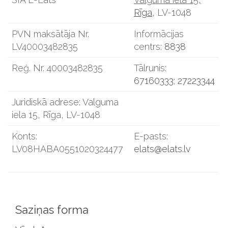
Rīga
, LV-1048
PVN maksātāja Nr.
Informācijas
LV40003482835
centrs:
8838
Reģ. Nr. 40003482835
Tālrunis:
67160333
;
27223344
Juridiskā adrese: Valguma
iela 15, Rīga, LV-1048
Konts:
E-pasts:
LV08HABA0551020324477
elats@elats.lv
Saziņas forma