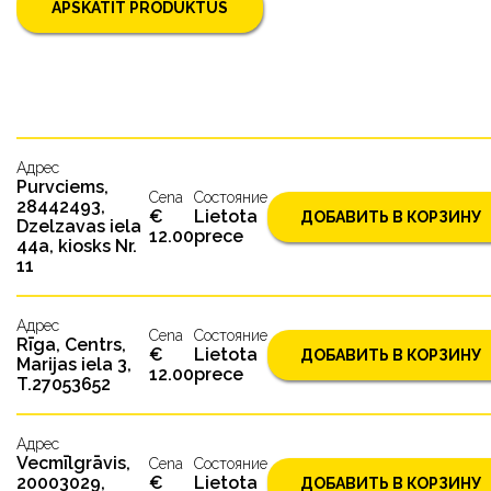
APSKATĪT PRODUKTUS
Адрес
Purvciems,
Cena
Состояниe
28442493,
€
Lietota
ДОБАВИТЬ В КОРЗИНУ
Dzelzavas iela
12.00
prece
44a, kiosks Nr.
11
Адрес
Cena
Состояниe
Rīga, Centrs,
€
Lietota
ДОБАВИТЬ В КОРЗИНУ
Marijas iela 3,
12.00
prece
T.27053652
Адрес
Vecmīlgrāvis,
Cena
Состояниe
20003029,
€
Lietota
ДОБАВИТЬ В КОРЗИНУ