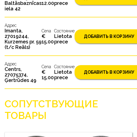
Baltāsbaznīcas
12.00
prece
iela 42
Адрес
Imanta,
Cena
Состояниe
27019244,
€
Lietota
ДОБАВИТЬ В КОРЗИНУ
Kurzemes pr. 59
15.00
prece
(t/c Reāls)
Адрес
Cena
Состояниe
Centrs,
€
Lietota
ДОБАВИТЬ В КОРЗИНУ
27075374,
15.00
prece
Ģertrūdes 49
СОПУТСТВУЮЩИЕ
ТОВАРЫ