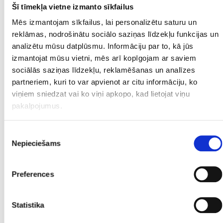
Šī tīmekļa vietne izmanto sīkfailus
Mēs izmantojam sīkfailus, lai personalizētu saturu un
Набор латвийских монет евро
reklāmas, nodrošinātu sociālo saziņas līdzekļu funkcijas un
analizētu mūsu datplūsmu. Informāciju par to, kā jūs
€ 25.00
izmantojat mūsu vietni, mēs arī kopīgojam ar saviem
sociālās saziņas līdzekļu, reklamēšanas un analīzes
partneriem, kuri to var apvienot ar citu informāciju, ko
ДОБАВИТЬ В КОРЗИНУ
viņiem sniedzat vai ko viņi apkopo, kad lietojat viņu
pakalpojumus.
Piekrišanas
Nepieciešams
izvēle
Preferences
Statistika
Латвийская серебряная монета 2 Lati