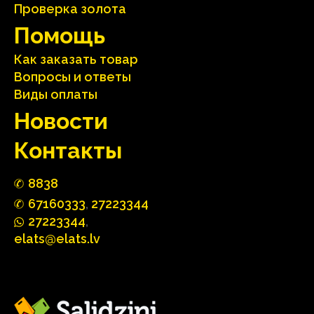
Проверка золота
Помощь
Как заказать товар
Вопросы и ответы
Виды оплаты
Hовости
Контакты
88
3
8
67160
333
,
27223344
2722
33
44
,
elats@elats.lv