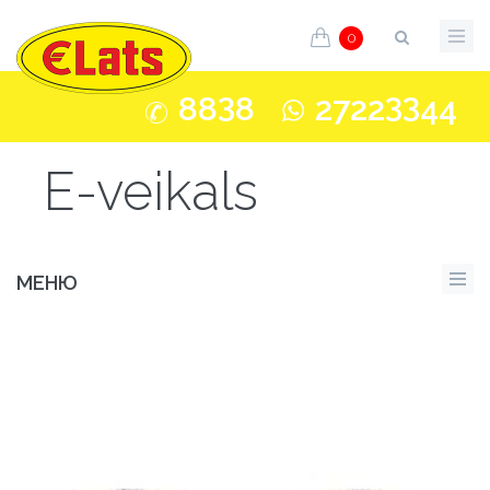
0
3
33
88
8
2722
44
E-veikals
МЕНЮ