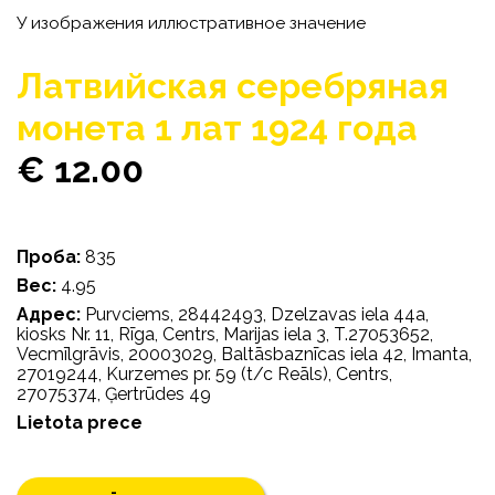
У изображения иллюстративное значение
Латвийская серебряная
монета 1 лат 1924 года
€ 12.00
Проба:
835
Bес:
4.95
Адрес:
Purvciems, 28442493, Dzelzavas iela 44a,
kiosks Nr. 11, Rīga, Centrs, Marijas iela 3, T.27053652,
Vecmīlgrāvis, 20003029, Baltāsbaznīcas iela 42, Imanta,
27019244, Kurzemes pr. 59 (t/c Reāls), Centrs,
27075374, Ģertrūdes 49
Lietota prece