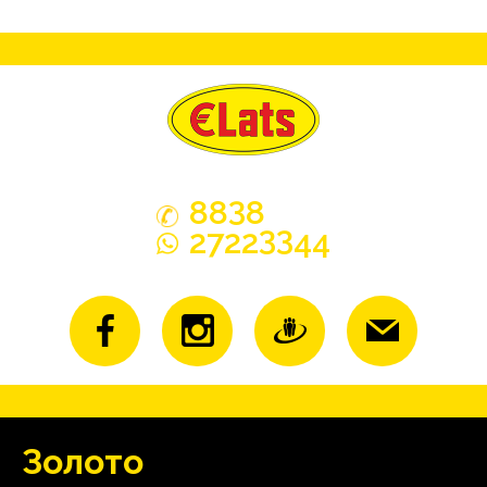
3
88
8
33
2722
44
Зoлoтo