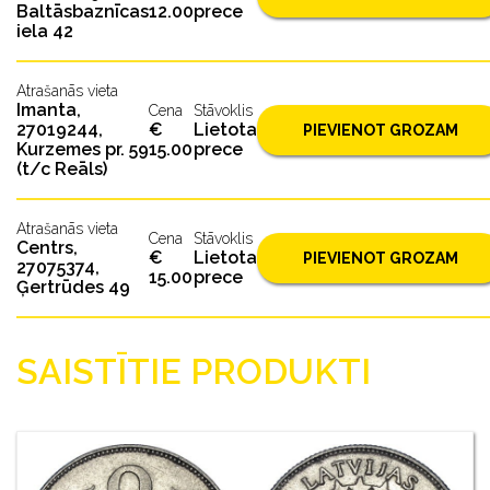
Baltāsbaznīcas
12.00
prece
iela 42
Atrašanās vieta
Imanta,
Cena
Stāvoklis
27019244,
€
Lietota
PIEVIENOT GROZAM
Kurzemes pr. 59
15.00
prece
(t/c Reāls)
Atrašanās vieta
Cena
Stāvoklis
Centrs,
€
Lietota
PIEVIENOT GROZAM
27075374,
15.00
prece
Ģertrūdes 49
SAISTĪTIE PRODUKTI