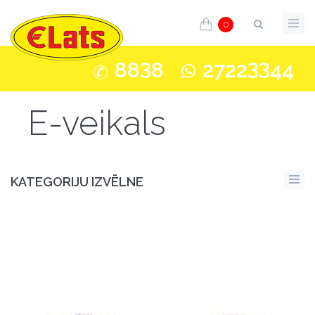
0
3
33
88
8
2722
44
E-veikals
KATEGORIJU IZVĒLNE