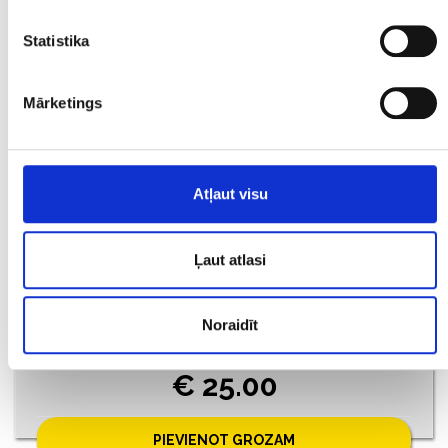
€ 26.00
Statistika
PIEVIENOT GROZAM
Mārketings
Atļaut visu
Ļaut atlasi
Noraidīt
Latvijas sudraba monēta 2 Lati 1925. gads
€ 25.00
PIEVIENOT GROZAM