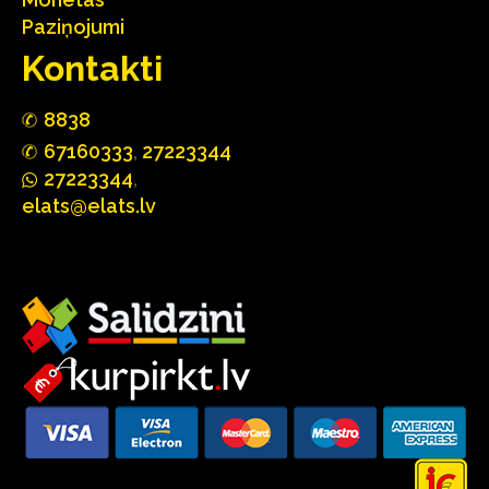
Paziņojumi
Kontakti
88
3
8
67160
333
,
27223344
2722
33
44
,
elats@elats.lv