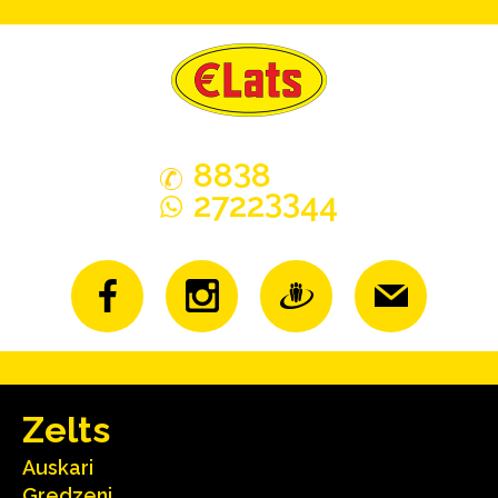
3
88
8
33
2722
44
Zelts
Auskari
Gredzeni