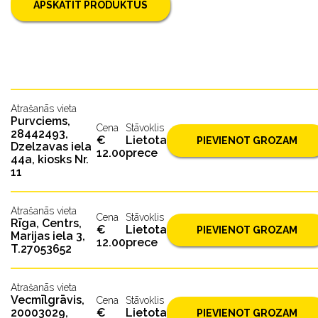
APSKATĪT PRODUKTUS
Atrašanās vieta
Purvciems,
Cena
Stāvoklis
28442493,
€
Lietota
PIEVIENOT GROZAM
Dzelzavas iela
12.00
prece
44a, kiosks Nr.
11
Atrašanās vieta
Cena
Stāvoklis
Rīga, Centrs,
€
Lietota
PIEVIENOT GROZAM
Marijas iela 3,
12.00
prece
T.27053652
Atrašanās vieta
Vecmīlgrāvis,
Cena
Stāvoklis
20003029,
€
Lietota
PIEVIENOT GROZAM