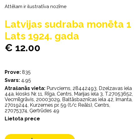
Attēlam ir ilustratīva nozīme
Latvijas sudraba monēta 1
Lats 1924. gada
€ 12.00
Prove:
835
Svars:
4.95
Atrašanās vieta:
Purvciems, 28442493, Dzelzavas iela
44a, kiosks Nr. 11, Rīga, Centrs, Marijas iela 3, T.27053652,
Vecmīlgrāvis, 20003029, Baltāsbaznīcas iela 42, Imanta,
27019244, Kurzemes pr. 59 (t/c Reāls), Centrs,
27075374, Ģertrūdes 49
Lietota prece