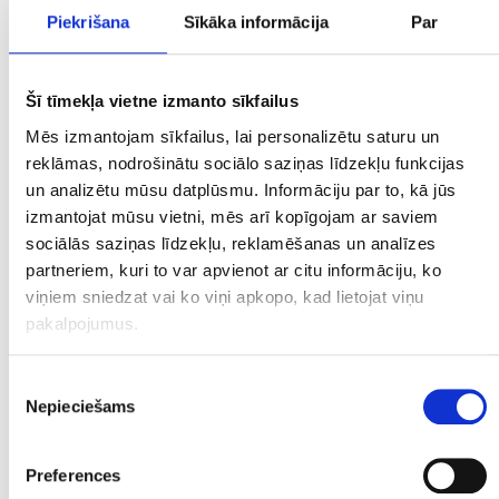
Piekrišana
Sīkāka informācija
Par
Latvijas eiro monētu komplekts
€ 25.00
Šī tīmekļa vietne izmanto sīkfailus
Mēs izmantojam sīkfailus, lai personalizētu saturu un
PIEVIENOT GROZAM
reklāmas, nodrošinātu sociālo saziņas līdzekļu funkcijas
un analizētu mūsu datplūsmu. Informāciju par to, kā jūs
izmantojat mūsu vietni, mēs arī kopīgojam ar saviem
sociālās saziņas līdzekļu, reklamēšanas un analīzes
partneriem, kuri to var apvienot ar citu informāciju, ko
viņiem sniedzat vai ko viņi apkopo, kad lietojat viņu
pakalpojumus.
Piekrišanas
Nepieciešams
izvēle
Latvijas sudraba monēta 2 Lati 1926. gads
Preferences