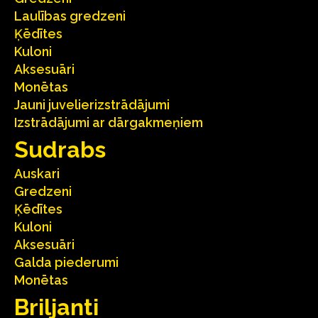
Laulības gredzeni
Ķēdītes
Kuloni
Aksesuāri
Monētas
Jauni juvelierizstrādājumi
Izstrādājumi ar dārgakmeņiem
Sudrabs
Auskari
Gredzeni
Ķēdītes
Kuloni
Aksesuāri
Galda piederumi
Monētas
Briljanti