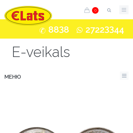
0
3
33
88
8
2722
44
E-veikals
МЕНЮ