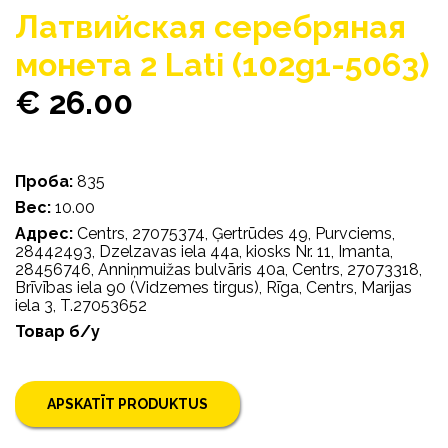
Латвийская серебряная
монета 2 Lati (102g1-5063)
€ 26.00
Проба:
835
Bес:
10.00
Адрес:
Centrs, 27075374, Ģertrūdes 49, Purvciems,
28442493, Dzelzavas iela 44a, kiosks Nr. 11, Imanta,
28456746, Anniņmuižas bulvāris 40a, Centrs, 27073318,
Brīvības iela 90 (Vidzemes tirgus), Rīga, Centrs, Marijas
iela 3, T.27053652
Товар б/у
APSKATĪT PRODUKTUS