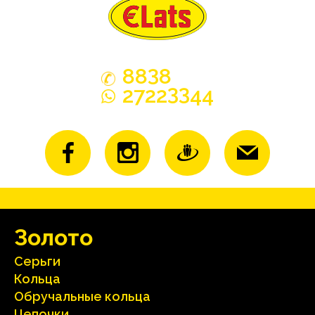
3
88
8
33
2722
44
Зoлoтo
Серьги
Кольца
Oбручальные кольца
Цепочки