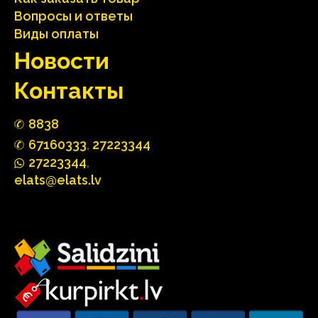
Вопросы и ответы
Виды оплаты
Hовости
Контакты
88
3
8
67160
333
,
27223344
2722
33
44
,
elats@elats.lv