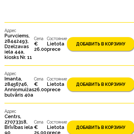
Адрес
Purvciems,
Cena
Состояниe
28442493,
€
Lietota
ДОБАВИТЬ В КОРЗИНУ
Dzelzavas
26.00
prece
iela 44a,
kiosks Nr. 11
Адрес
Imanta,
Cena
Состояниe
28456746,
€
Lietota
ДОБАВИТЬ В КОРЗИНУ
Anniņmuižas
26.00
prece
bulvāris 40a
Адрес
Centrs,
27073318,
Cena
Состояниe
Brīvības iela
€
Lietota
ДОБАВИТЬ В КОРЗИНУ
90
25.00
prece