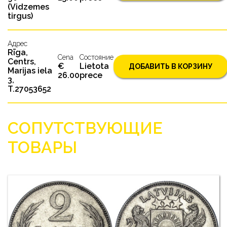
(Vidzemes
tirgus)
Адрес
Rīga,
Cena
Состояниe
Centrs,
€
Lietota
ДОБАВИТЬ В КОРЗИНУ
Marijas iela
26.00
prece
3,
T.27053652
СОПУТСТВУЮЩИЕ
ТОВАРЫ