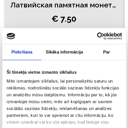
Латвийская памятная монета 2 евро Brūna Govs 2016
€ 7.50
ДОБАВИТЬ В КОРЗИНУ
Piekrišana
Sīkāka informācija
Par
Šī tīmekļa vietne izmanto sīkfailus
Mēs izmantojam sīkfailus, lai personalizētu saturu un
reklāmas, nodrošinātu sociālo saziņas līdzekļu funkcijas
un analizētu mūsu datplūsmu. Informāciju par to, kā jūs
izmantojat mūsu vietni, mēs arī kopīgojam ar saviem
sociālās saziņas līdzekļu, reklamēšanas un analīzes
partneriem, kuri to var apvienot ar citu informāciju, ko
Набор латвийских монет евро
viņiem sniedzat vai ko viņi apkopo, kad lietojat viņu