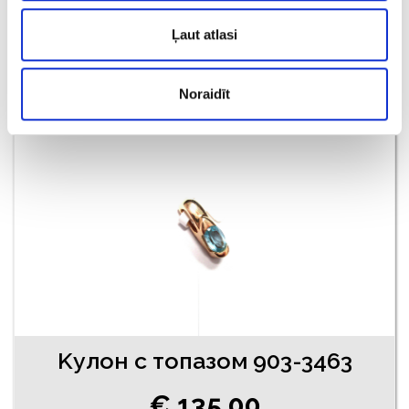
€ 190.00
Ļaut atlasi
ДОБАВИТЬ В КОРЗИНУ
Noraidīt
Kулон с топазом 903-3463
€ 135.00