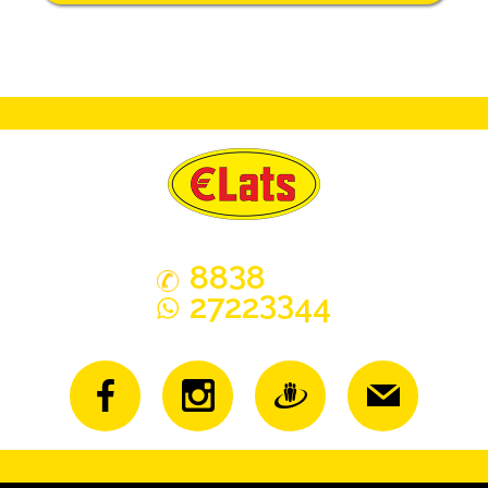
3
88
8
33
2722
44