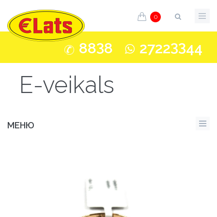
0
3
33
88
8
2722
44
E-veikals
МЕНЮ