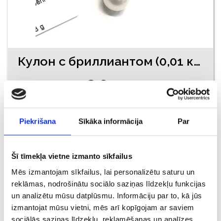
Кулон с бриллиантом (0,01 карата), жемчугом 730-0763
€ 84.00
ДОБАВИТЬ В КОРЗИНУ
Piekrišana
Sīkāka informācija
Par
Šī tīmekļa vietne izmanto sīkfailus
Mēs izmantojam sīkfailus, lai personalizētu saturu un
reklāmas, nodrošinātu sociālo saziņas līdzekļu funkcijas
un analizētu mūsu datplūsmu. Informāciju par to, kā jūs
izmantojat mūsu vietni, mēs arī kopīgojam ar saviem
sociālās saziņas līdzekļu, reklamēšanas un analīzes