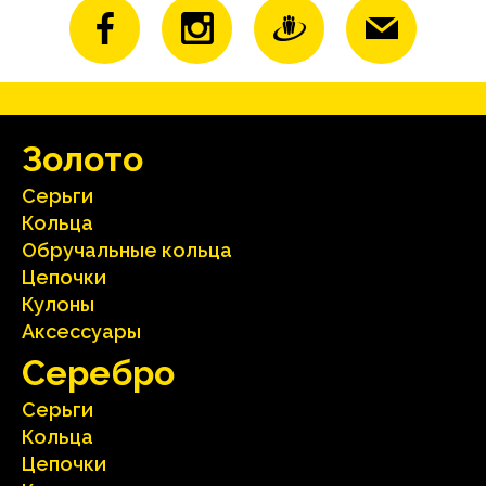
Зoлoтo
Серьги
Кольца
Oбручальные кольца
Цепочки
Кулоны
Аксесcуары
Серебрo
Серьги
Кольца
Цепочки