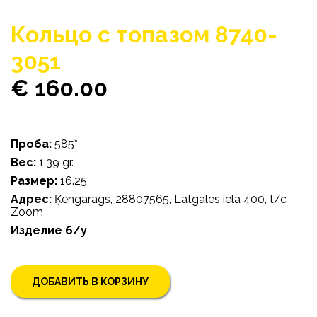
Кольцо с топазом 8740-
3051
€ 160.00
Проба:
585*
Bес:
1.39 gr.
Pазмер:
16.25
Адрес:
Ķengarags, 28807565, Latgales iela 400, t/c
Zoom
Изделие б/у
ДОБАВИТЬ В КОРЗИНУ