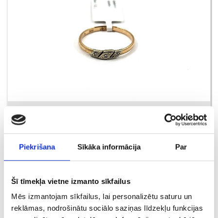
Кольцо с бриллиантами (0.03ct) 11671-4551
€ 140.00
Piekrišana
Sīkāka informācija
Par
ДОБАВИТЬ В КОРЗИНУ
Šī tīmekļa vietne izmanto sīkfailus
Mēs izmantojam sīkfailus, lai personalizētu saturu un
reklāmas, nodrošinātu sociālo saziņas līdzekļu funkcijas