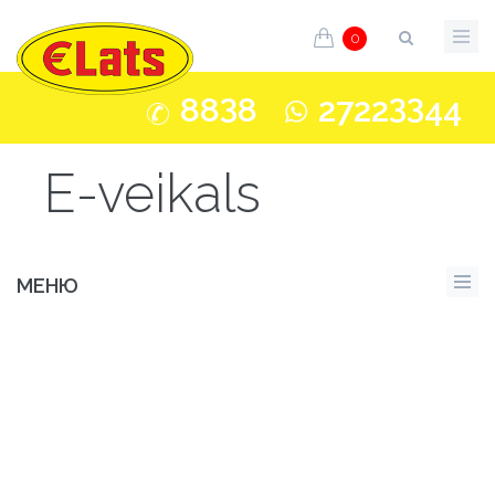
0
3
33
88
8
2722
44
E-veikals
МЕНЮ