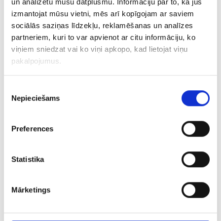
un analizētu mūsu datplūsmu. Informāciju par to, kā jūs
izmantojat mūsu vietni, mēs arī kopīgojam ar saviem
sociālās saziņas līdzekļu, reklamēšanas un analīzes
partneriem, kuri to var apvienot ar citu informāciju, ko
viņiem sniedzat vai ko viņi apkopo, kad lietojat viņu
pakalpojumus.
Кольцо с бриллиантом (0,03 ct) 1311-0763
Piekrišanas
Nepieciešams
izvēle
€ 190.90
Preferences
ДОБАВИТЬ В КОРЗИНУ
Statistika
Mārketings