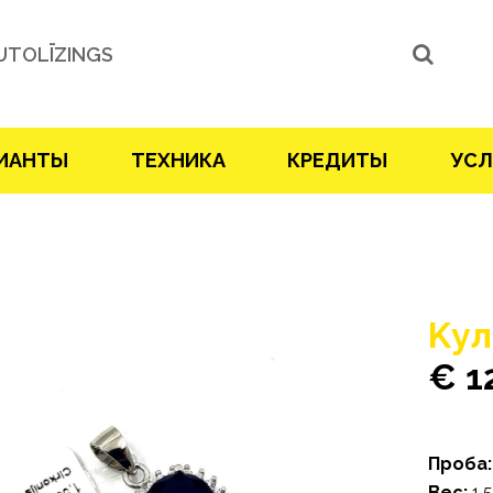
UTOLĪZINGS
ИАНТЫ
ТЕХНИКА
КРЕДИТЫ
УСЛ
Kул
€ 1
Проба:
Bес:
1.