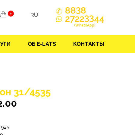
3
88
8
RU
0
33
2722
44
(WhatsApp)
УГИ
ОБ E-LATS
КОНТАКТЫ
он 31/4535
2.00
925
50