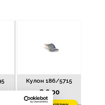
95
Kyлoн 186/5715
€ 6.00
У
ДОБАВИТЬ В КОРЗИНУ