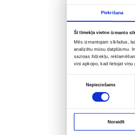
Piekrišana
Šī tīmekļa vietne izmanto sīk
Mēs izmantojam sīkfailus, lai
analizētu mūsu datplūsmu. In
saziņas līdzekļu, reklamēšana
viņi apkopo, kad lietojat viņ
Piekrišanas
Nepieciešams
izvēle
Noraidīt