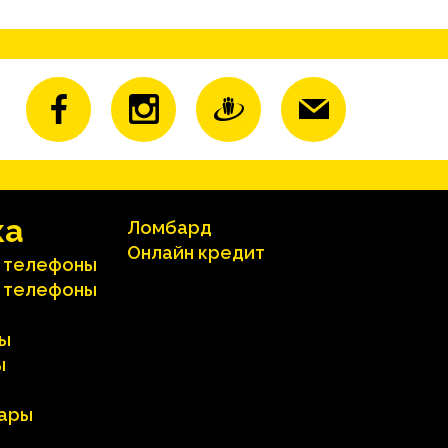
ка
Ломбард
Онлайн кредит
 телефоны
 телефоны
ы
ы
вары