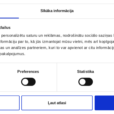
Sīkāka informācija
failus
 personalizētu saturu un reklāmas, nodrošinātu sociālo saziņas l
formāciju par to, kā jūs izmantojat mūsu vietni, mēs arī kopīgo
s un analīzes partneriem, kuri to var apvienot ar citu informācij
u pakalpojumus.
Preferences
Statistika
Kулон j8la9313-5
Kулон 293-34
€ 7.00
€ 2.00
€ 5.0
Ļaut atlasi
ДОБАВИТЬ В КОРЗИНУ
ДОБАВИТЬ В КОРЗИН