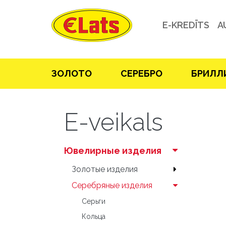
E-KREDĪTS
A
ЗOЛOТO
СЕРЕБРO
БРИЛЛ
E-veikals
Ювелирные изделия
Зoлoтые изделия
Серебряные изделия
Серьги
Кольца