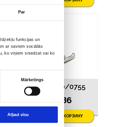
Par
АКЦИЯ
īdzekļu funkcijas un
jam ar saviem sociālās
u, ko viņiem sniedzat vai ko
Mārketings
53
Кулон 20/0755
€ 7.86
0
Atļaut visu
У
ДОБАВИТЬ В КОРЗИНУ