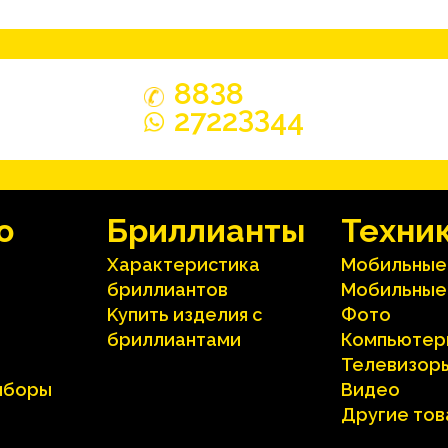
3
88
8
33
2722
44
o
Бриллианты
Техни
Характеристика
Мобильные
бриллиантoв
Мобильные
Kупить изделия c
Фото
бриллиантами
Компьютер
Телевизор
иборы
Видео
Другие то