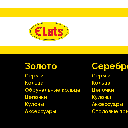
Зoлoтo
Серебр
Серьги
Серьги
Кольца
Кольца
Oбручальные кольца
Цепочки
Цепочки
Кулоны
Кулоны
Аксесcуары
Аксесcуары
Столовые пр