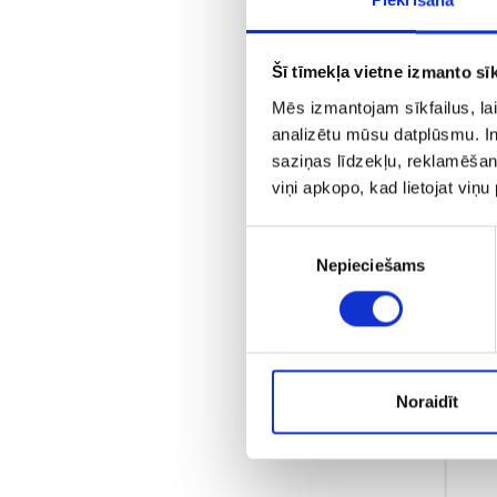
Šī tīmekļa vietne izmanto sīk
Mēs izmantojam sīkfailus, lai
analizētu mūsu datplūsmu. In
saziņas līdzekļu, reklamēšana
viņi apkopo, kad lietojat viņ
Piekrišanas
Nepieciešams
izvēle
Noraidīt