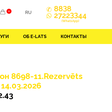
3
88
8
RU
0
33
2722
44
(WhatsApp)
УГИ
ОБ E-LATS
КОНТАКТЫ
он 8698-11.Rezervēts
z 14.03.2026
2.43