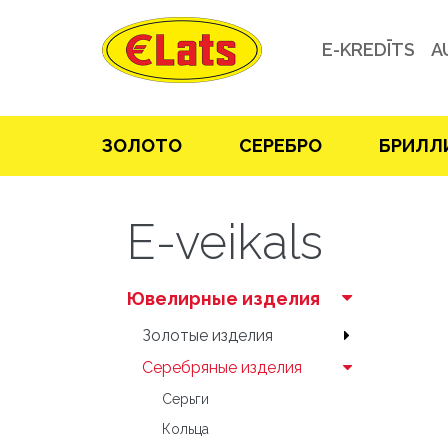
E-KREDĪTS
A
ЗOЛOТO
СЕРЕБРO
БРИЛЛ
E-veikals
Ювелирные изделия
Зoлoтые изделия
Серебряные изделия
Серьги
Кольца