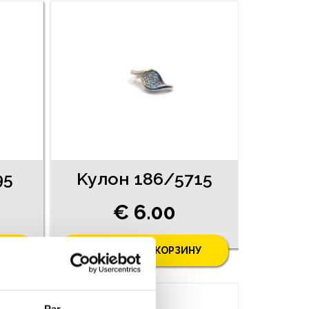
95
Kyлoн 186/5715
€ 6.00
У
ДОБАВИТЬ В КОРЗИНУ
АКЦИЯ
Par