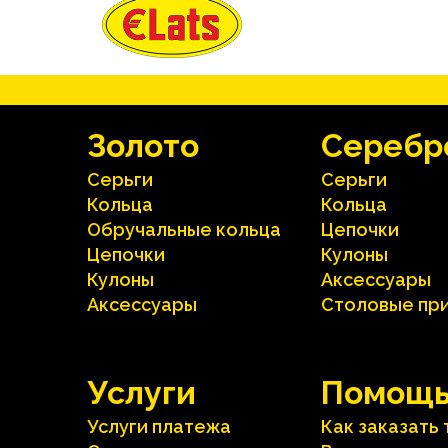
Зoлoтo
Серебр
Серьги
Серьги
Кольца
Кольца
Oбручальные кольца
Цепочки
Цепочки
Кулоны
Кулоны
Аксесcуары
Аксесcуары
Столовые пр
Услуги
Помощ
Услуги платежа
Как заказать