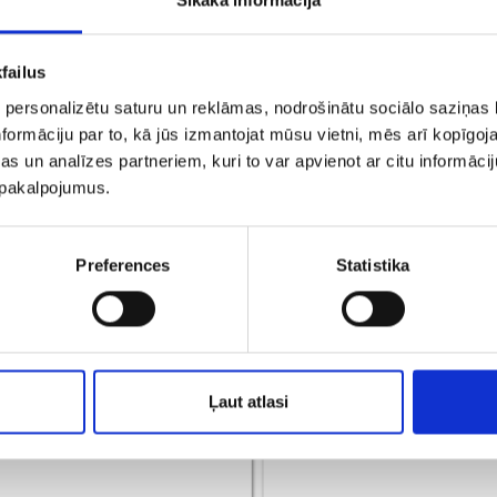
failus
 personalizētu saturu un reklāmas, nodrošinātu sociālo saziņas l
formāciju par to, kā jūs izmantojat mūsu vietni, mēs arī kopīgo
s un analīzes partneriem, kuri to var apvienot ar citu informācij
u pakalpojumus.
Kулон j8la9313-5
Kулон 293-34
Preferences
Statistika
€ 7.00
€ 2.00
€ 5.0
ДОБАВИТЬ В КОРЗИНУ
ДОБАВИТЬ В КОРЗИН
Ļaut atlasi