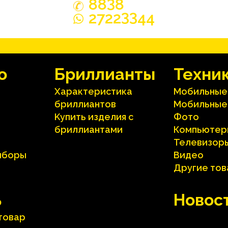
3
88
8
33
2722
44
o
Бриллианты
Техни
Характеристика
Мобильные
бриллиантoв
Мобильные
Kупить изделия c
Фото
бриллиантами
Компьютер
Телевизор
иборы
Видео
Другие то
ь
Hовос
 товар