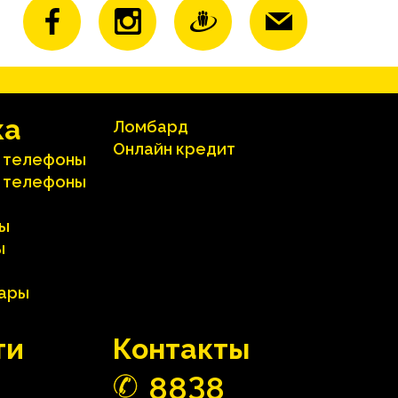
ка
Ломбард
Онлайн кредит
 телефоны
 телефоны
ы
ы
вары
ти
Контакты
3
88
8