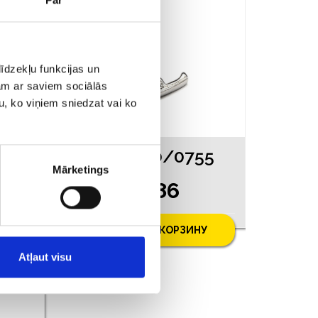
īdzekļu funkcijas un
jam ar saviem sociālās
u, ko viņiem sniedzat vai ko
53
Кулон 20/0755
Mārketings
€ 7.86
0
У
ДОБАВИТЬ В КОРЗИНУ
Atļaut visu