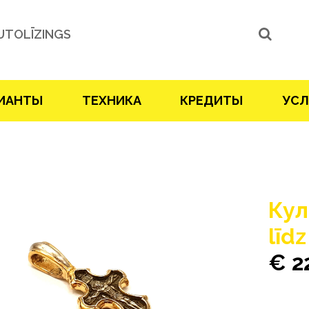
UTOLĪZINGS
ИАНТЫ
ТЕХНИКА
КРЕДИТЫ
УСЛ
Кул
līd
€ 2