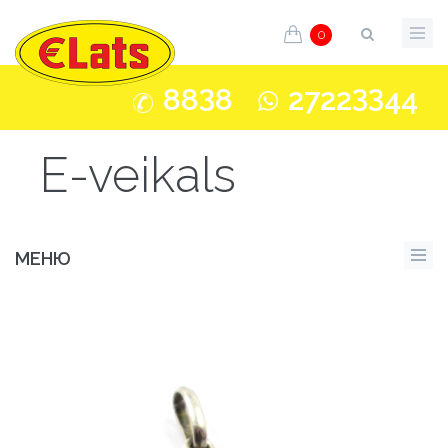
0
3
33
88
8
2722
44
E-veikals
МЕНЮ