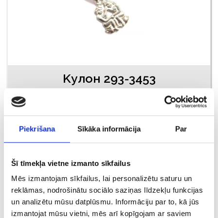
Kулон 293-3453
€ 2.00
€ 5.00
Piekrišana
Sīkāka informācija
Par
ДОБАВИТЬ В КОРЗИНУ
Šī tīmekļa vietne izmanto sīkfailus
Mēs izmantojam sīkfailus, lai personalizētu saturu un
reklāmas, nodrošinātu sociālo saziņas līdzekļu funkcijas
un analizētu mūsu datplūsmu. Informāciju par to, kā jūs
izmantojat mūsu vietni, mēs arī kopīgojam ar saviem