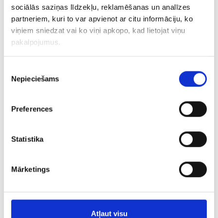
sociālās saziņas līdzekļu, reklamēšanas un analīzes
partneriem, kuri to var apvienot ar citu informāciju, ko
viņiem sniedzat vai ko viņi apkopo, kad lietojat viņu
Кулон 20/0755
pakalpojumus.
€ 7.86
Piekrišanas
Nepieciešams
izvēle
ДОБАВИТЬ В КОРЗИНУ
Preferences
Statistika
Mārketings
Atļaut visu