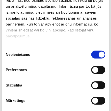
reklāmas, nodrošinātu sociālo saziņas līdzekļu funkcijas
un analizētu mūsu datplūsmu. Informāciju par to, kā jūs
izmantojat mūsu vietni, mēs arī kopīgojam ar saviem
sociālās saziņas līdzekļu, reklamēšanas un analīzes
partneriem, kuri to var apvienot ar citu informāciju, ko
viņiem sniedzat vai ko viņi apkopo, kad lietojat viņu
pakalpojumus.
Piekrišanas
Liftime Tools Z1J-HF-13 (620-4561)
Nepieciešams
izvēle
€ 10.00
Preferences
ДОБАВИТЬ В КОРЗИНУ
Statistika
Mārketings