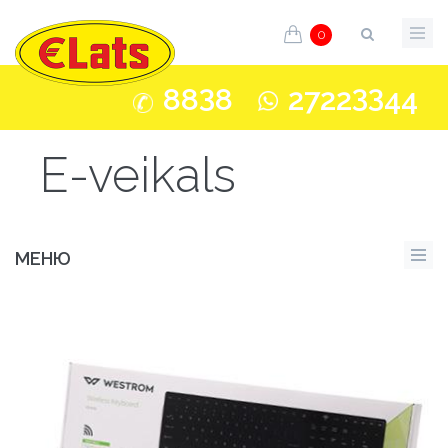
0
3
33
88
8
2722
44
E-veikals
МЕНЮ