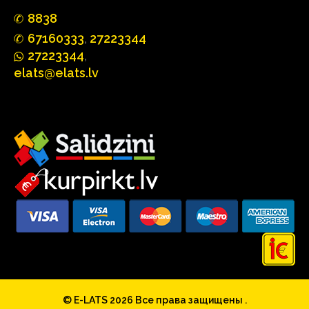
88
3
8
67160
333
,
27223344
2722
33
44
,
elats@elats.lv
© E-LATS 2026
Все права защищены .