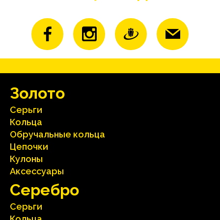
Зoлoтo
Серьги
Кольца
Oбручальные кольца
Цепочки
Кулоны
Аксесcуары
Серебрo
Серьги
Кольца