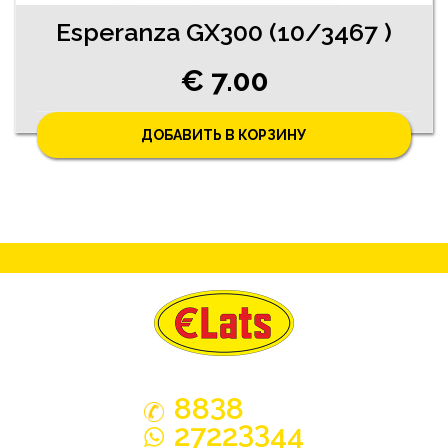
Esperanza GX300 (10/3467 )
€ 7.00
ДОБАВИТЬ В КОРЗИНУ
3
88
8
33
2722
44