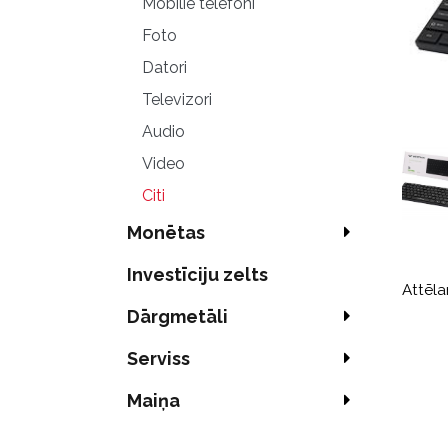
Mobilie telefoni
Foto
Datori
Televizori
Audio
Video
Citi
Monētas
Investīciju zelts
Attēla
Dārgmetāli
Serviss
Maiņa