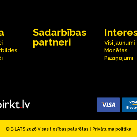
a
Sadarbības
Intere
partneri
ci
Visi jaunumi
tbildes
Monētas
i
Paziņojumi
© E-LATS 2026
Visas tiesības paturētas.
|
Privātuma politika