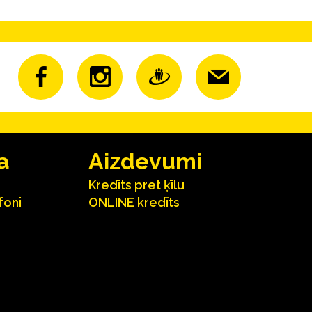
a
Aizdevumi
Kredīts pret ķīlu
foni
ONLINE kredīts