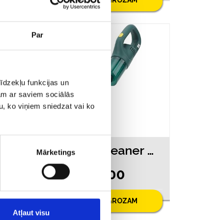
PIEVIENOT GROZAM
Par
īdzekļu funkcijas un
jam ar saviem sociālās
u, ko viņiem sniedzat vai ko
Liftime Tools Z1J-HF-13 (620-4561)
Vacuum Cleaner XC-109 (1140-4563)
Mārketings
€ 8.00
PIEVIENOT GROZAM
Atļaut visu