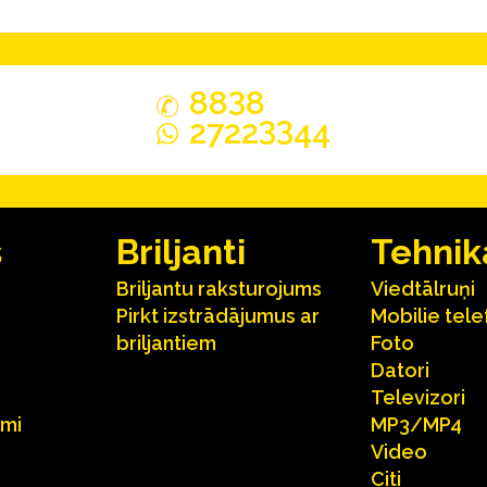
3
88
8
33
2722
44
s
Briljanti
Tehnik
Briljantu raksturojums
Viedtālruņi
Pirkt izstrādājumus ar
Mobilie tele
briljantiem
Foto
Datori
Televizori
umi
MP3/MP4
Video
Citi