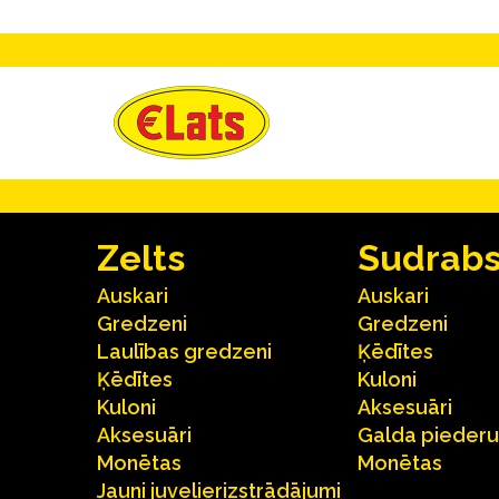
Zelts
Sudrab
Auskari
Auskari
Gredzeni
Gredzeni
Laulības gredzeni
Ķēdītes
Ķēdītes
Kuloni
Kuloni
Aksesuāri
Aksesuāri
Galda pieder
Monētas
Monētas
Jauni juvelierizstrādājumi