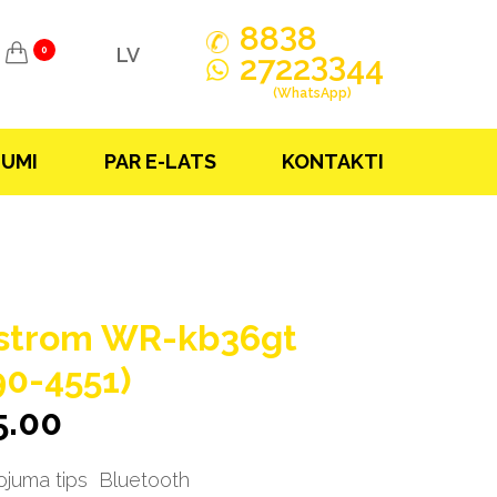
3
88
8
LV
0
33
2722
44
(WhatsApp)
JUMI
PAR E-LATS
KONTAKTI
trom WR-kb36gt
90-4551)
5.00
ojuma tips
Bluetooth