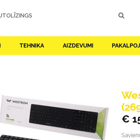
UTOLĪZINGS
I
TEHNIKA
AIZDEVUMI
PAKALPO
Wes
(26
€ 1
Savien