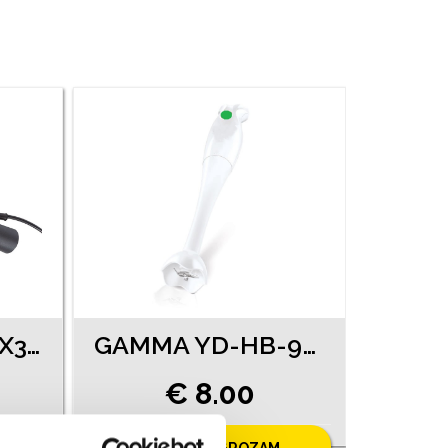
T.I.P. M1S-J2-90X3TH (550-4553)
GAMMA YD-HB-904 (1340-4553)
€ 8.00