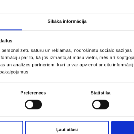
PIEVIENOT GROZAM
PIEVIENOT GROZAM
Sīkāka informācija
failus
 personalizētu saturu un reklāmas, nodrošinātu sociālo saziņas l
formāciju par to, kā jūs izmantojat mūsu vietni, mēs arī kopīgo
s un analīzes partneriem, kuri to var apvienot ar citu informācij
u pakalpojumus.
Clatronic AE3353 (2970-8153)
Preferences
Statistika
€ 10.00
€ 10.00
PIEVIENOT GROZAM
PIEVIENOT GROZAM
Ļaut atlasi