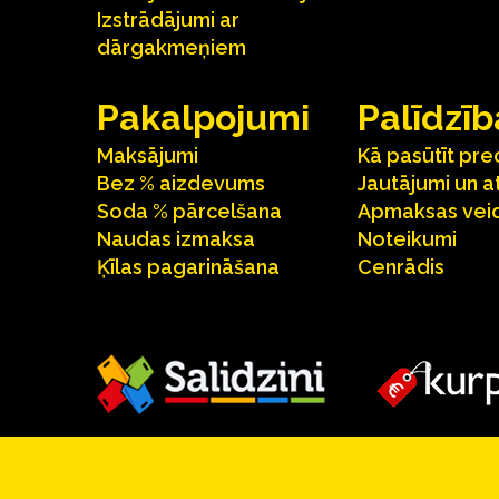
Izstrādājumi ar
dārgakmeņiem
Pakalpojumi
Palīdzīb
Maksājumi
Kā pasūtīt pre
Bez % aizdevums
Jautājumi un a
Soda % pārcelšana
Apmaksas veid
Naudas izmaksa
Noteikumi
Ķīlas pagarināšana
Cenrādis