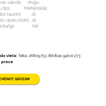
ūras valoda
Angļu
u tips
Mehāniskās
des taustiņi
Jā
šķs ciparu bloks
Jā
oturīgs
Nē
ās vieta:
Teika, 28809753, Brīvības gatve 273
a prece
IEVIENOT GROZAM