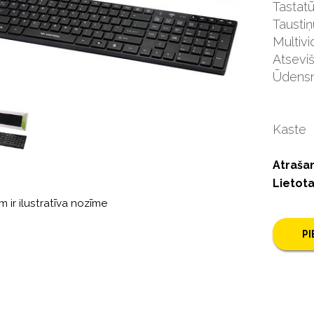
Tastat
Taustiņ
Multivi
Atsevi
Ūdensn
Kaste
Atrašan
Lietot
m ir ilustratīva nozīme
P