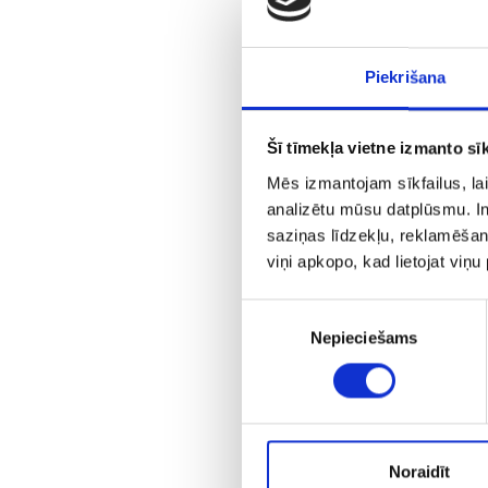
Piekrišana
Šī tīmekļa vietne izmanto sīk
Mēs izmantojam sīkfailus, lai
analizētu mūsu datplūsmu. In
saziņas līdzekļu, reklamēšana
viņi apkopo, kad lietojat viņ
Piekrišanas
Nepieciešams
izvēle
Noraidīt