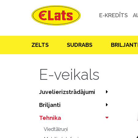
E-KREDĪTS
A
ZELTS
SUDRABS
BRILJANT
E-veikals
Juvelierizstrādājumi
Briljanti
Tehnika
Viedtālruņi