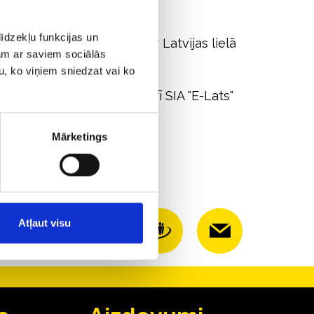
īdzekļu funkcijas un
r eiro kolekcijas monēta ar Latvijas lielā
jam ar saviem sociālās
attēliem.
u, ko viņiem sniedzat vai ko
 pašu cenu to meklējiet arī SIA "E-Lats"
Mārketings
Atļaut visu