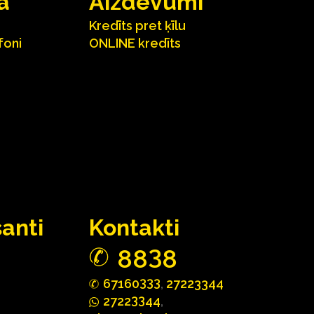
a
Aizdevumi
Kredīts pret ķīlu
foni
ONLINE kredīts
santi
Kontakti
3
88
8
333
67160
,
27223344
33
2722
44
,