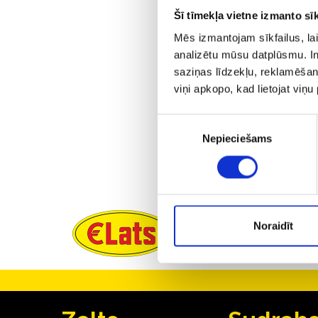
"Ģer
Šī tīmekļa vietne izmanto sīk
Mēs izmantojam sīkfailus, lai
Latvi
analizētu mūsu datplūsmu. In
valst
saziņas līdzekļu, reklamēšana
viņi apkopo, kad lietojat viņ
Monēt
un "E-
Piekrišanas
Nepieciešams
izvēle
Atpa
Noraidīt