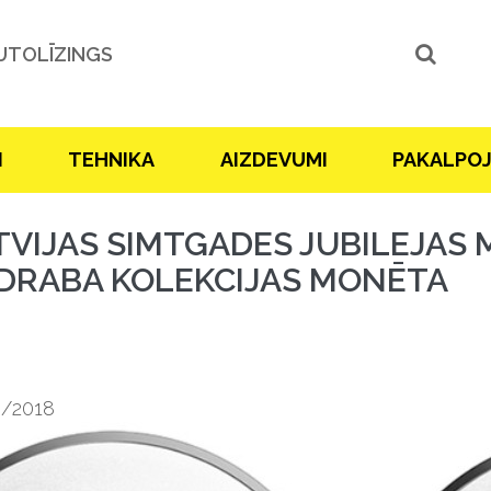
UTOLĪZINGS
I
TEHNIKA
AIZDEVUMI
PAKALPO
TVIJAS SIMTGADES JUBILEJAS
DRABA KOLEKCIJAS MONĒTA
0/2018