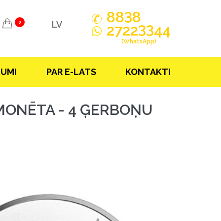
3
88
8
LV
0
33
2722
44
(WhatsApp)
JUMI
PAR E-LATS
KONTAKTI
 MONĒTA - 4 ĢERBOŅU