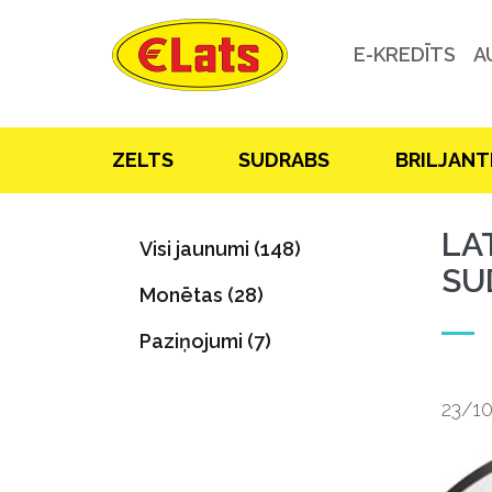
E-KREDĪTS
A
ZELTS
SUDRABS
BRILJANT
LA
Visi jaunumi (148)
SU
Monētas (28)
Paziņojumi (7)
23/1