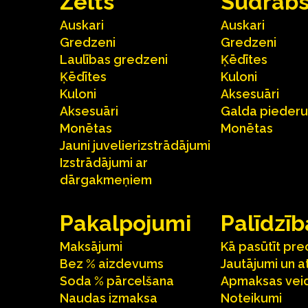
Zelts
Sudrab
Auskari
Auskari
Gredzeni
Gredzeni
Laulības gredzeni
Ķēdītes
Ķēdītes
Kuloni
Kuloni
Aksesuāri
Aksesuāri
Galda pieder
Monētas
Monētas
Jauni juvelierizstrādājumi
Izstrādājumi ar
dārgakmeņiem
Pakalpojumi
Palīdzīb
Maksājumi
Kā pasūtīt pre
Bez % aizdevums
Jautājumi un a
Soda % pārcelšana
Apmaksas veid
Naudas izmaksa
Noteikumi