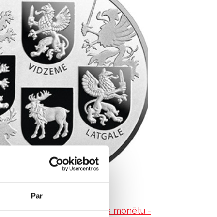
Par
i veltītu
sudraba kolekcijas monētu -