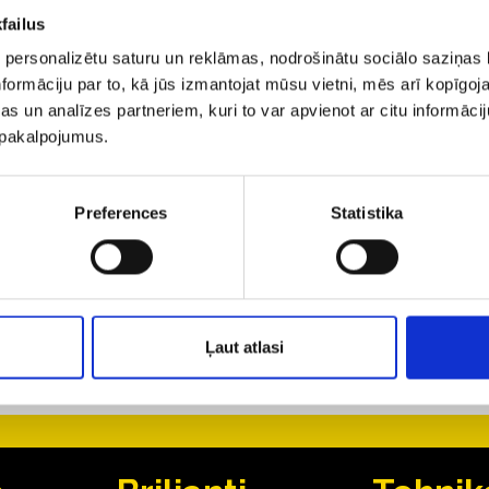
boņu monētu"
.
failus
 personalizētu saturu un reklāmas, nodrošinātu sociālo saziņas l
jas Bankas veltījums Latvijas valsts 100 gadu jubilejā i
formāciju par to, kā jūs izmantojat mūsu vietni, mēs arī kopīgo
s ģerboņa un tās kultūrvēsturisko apgabalu ģerboņu 
s un analīzes partneriem, kuri to var apvienot ar citu informācij
u pakalpojumus.
as cena Latvijas Bankas kasēs ir 53 eiro, un par tādu
Kredīts" filiālēs!
Preferences
Statistika
kaļ
3
88
8
Ļaut atlasi
33
2722
44