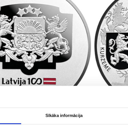
Sīkāka informācija
jas Banka klajā laidusi Latvijas valsts 100 gadu jubileja