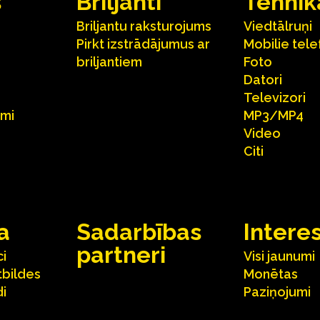
s
Briljanti
Tehnik
Briljantu raksturojums
Viedtālruņi
Pirkt izstrādājumus ar
Mobilie tele
briljantiem
Foto
Datori
Televizori
umi
MP3/MP4
Video
Citi
a
Sadarbības
Intere
partneri
ci
Visi jaunumi
tbildes
Monētas
i
Paziņojumi