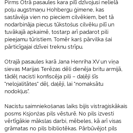
Pirms Otrā pasaules kara pilī dzīvojusi nelielā
poļu augstmaņu Hohbergu ģimene, kas
sastāvēja vien no pieciem cilvēkiem, bet tā
nodarbināja piecus tūkstošus cilvēku pilī un
tuvākajā apkaimē, tostarp arī padarot pili
pieejamu tūristiem. Tomēr karš pārvilka šai
pārticīgajai dzīvei treknu strīpu.
Otrajā pasaules karā Jana Henriha XV un viņa
sievas Marijas Terēzas dēli dienēja britu armijā,
tādēļ nacisti konfiscēja pili – daļēji šīs
"nelojalitātes" dēļ, daļēji, lai "nomaksātu
nodokļus".
Nacistu saimniekošanas laiks bijis vistraģiskākais
posms Ksjonžas pils vēsturē. No pils izvesti
vērtīgākie mākslas darbi, mēbeles, kā arī visas
grāmatas no pils bibliotēkas. Pārbūvējot pils