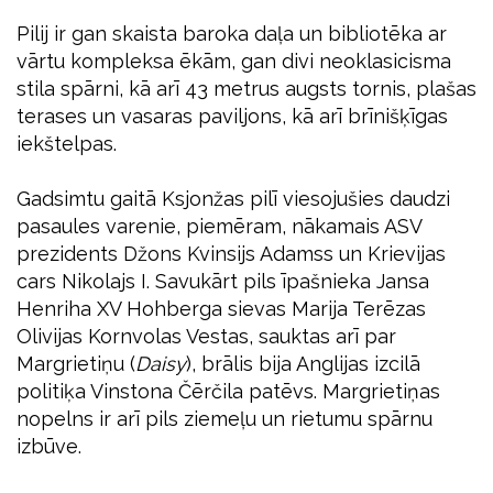
Pilij ir gan skaista baroka daļa un bibliotēka ar
vārtu kompleksa ēkām, gan divi neoklasicisma
stila spārni, kā arī 43 metrus augsts tornis, plašas
terases un vasaras paviljons, kā arī brīnišķīgas
iekštelpas.
Gadsimtu gaitā Ksjonžas pilī viesojušies daudzi
pasaules varenie, piemēram, nākamais ASV
prezidents Džons Kvinsijs Adamss un Krievijas
cars Nikolajs I. Savukārt pils īpašnieka Jansa
Henriha XV Hohberga sievas Marija Terēzas
Olivijas Kornvolas Vestas, sauktas arī par
Margrietiņu (
Daisy
), brālis bija Anglijas izcilā
politiķa Vinstona Čērčila patēvs. Margrietiņas
nopelns ir arī pils ziemeļu un rietumu spārnu
izbūve.