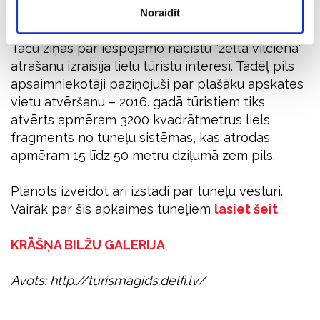
Daļa no šīm pazemes būvēm jau līdz šim bijušas
Noraidīt
pieejama publikai vietējā muzeja gidu pavadībā.
Taču ziņas par iespējamo nacistu "zelta vilciena"
atrašanu izraisīja lielu tūristu interesi. Tādēļ pils
apsaimniekotāji paziņojuši par plašāku apskates
vietu atvēršanu – 2016. gadā tūristiem tiks
atvērts apmēram 3200 kvadrātmetrus liels
fragments no tuneļu sistēmas, kas atrodas
apmēram 15 līdz 50 metru dziļumā zem pils.
Plānots izveidot arī izstādi par tuneļu vēsturi.
Vairāk par šīs apkaimes tuneļiem
lasiet šeit
.
KRĀŠŅA BILŽU GALERIJA
Avots: http://turismagids.delfi.lv/