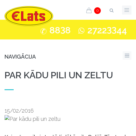
0
3
33
88
8
2722
44
NAVIGĀCIJA
PAR KĀDU PILI UN ZELTU
15/02/2016