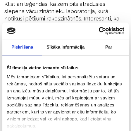
Klīst arī leģendas, ka zem pils atradusies
slepena vācu zinātnieku laboratorija, kurā
notikuši pētījumi raķešzinātnēs. Interesanti, ka
arī mūsdienās daļa pils tiek izmantota Polijas
Zinātņu akadēmijas Seismiskās stacijas
vajadzībām.
Piekrišana
Sīkāka informācija
Par
Saskaņā ar leģendu 1945. gada sākumā nacistu
armija, bēgot no padomju spēku tuvošanās,
Šī tīmekļa vietne izmanto sīkfailus
toreizējā Breslavā glabāto salaupīto zeltu,
dārglietas un citas vērtības sakrāva vilcienā un
Mēs izmantojam sīkfailus, lai personalizētu saturu un
mēģināja izvest. "Zelta vilciens" tā arī nekad
reklāmas, nodrošinātu sociālo saziņas līdzekļu funkcijas
un analizētu mūsu datplūsmu. Informāciju par to, kā jūs
nesasniedza savu galamērķi, bet neskaidros
izmantojat mūsu vietni, mēs arī kopīgojam ar saviem
apstākļos pazuda tagadējās Polijas
sociālās saziņas līdzekļu, reklamēšanas un analīzes
dienvidrietumos.
partneriem, kuri to var apvienot ar citu informāciju, ko
viņiem sniedzat vai ko viņi apkopo, kad lietojat viņu
Baumas par iespējamiem nacistu paslēptiem
pakalpojumus.
dārgumiem Lejassilēzijā klīdušas jau kopš Otrā