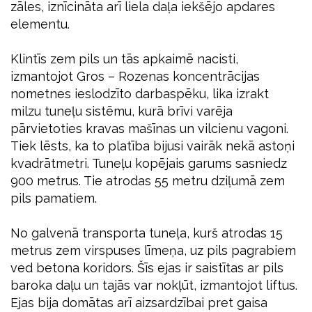
zāles, iznīcināta arī liela daļa iekšējo apdares
elementu.
Klintīs zem pils un tās apkaimē nacisti,
izmantojot Gros – Rozenas koncentrācijas
nometnes ieslodzīto darbaspēku, lika izrakt
milzu tuneļu sistēmu, kurā brīvi varēja
pārvietoties kravas mašīnas un vilcienu vagoni.
Tiek lēsts, ka to platība bijusi vairāk nekā astoņi
kvadrātmetri. Tuneļu kopējais garums sasniedz
900 metrus. Tie atrodas 55 metru dziļumā zem
pils pamatiem.
No galvenā transporta tuneļa, kurš atrodas 15
metrus zem virspuses līmeņa, uz pils pagrabiem
ved betona koridors. Šīs ejas ir saistītas ar pils
baroka daļu un tajās var nokļūt, izmantojot liftus.
Ejas bija domātas arī aizsardzībai pret gaisa