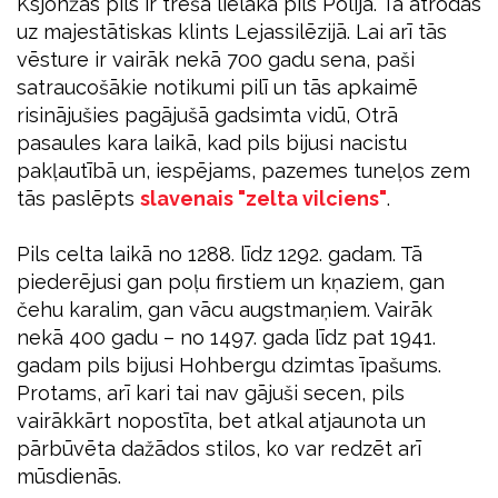
Ksjonžas pils ir trešā lielākā pils Polijā. Tā atrodas
uz majestātiskas klints Lejassilēzijā. Lai arī tās
vēsture ir vairāk nekā 700 gadu sena, paši
satraucošākie notikumi pilī un tās apkaimē
risinājušies pagājušā gadsimta vidū, Otrā
pasaules kara laikā, kad pils bijusi nacistu
pakļautībā un, iespējams, pazemes tuneļos zem
tās paslēpts
slavenais "zelta vilciens"
.
Pils celta laikā no 1288. līdz 1292. gadam. Tā
piederējusi gan poļu firstiem un kņaziem, gan
čehu karalim, gan vācu augstmaņiem. Vairāk
nekā 400 gadu – no 1497. gada līdz pat 1941.
gadam pils bijusi Hohbergu dzimtas īpašums.
Protams, arī kari tai nav gājuši secen, pils
vairākkārt nopostīta, bet atkal atjaunota un
pārbūvēta dažādos stilos, ko var redzēt arī
mūsdienās.