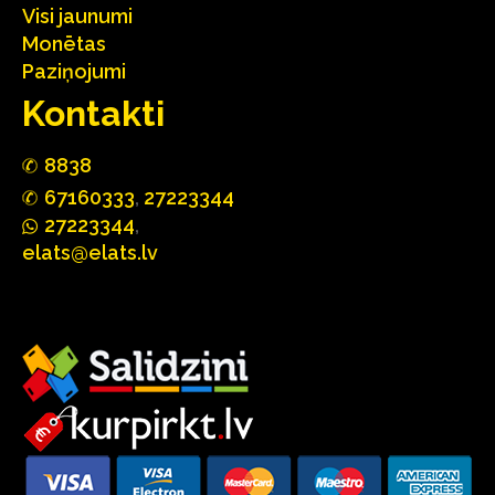
Visi jaunumi
Monētas
Paziņojumi
Kontakti
88
3
8
67160
333
,
27223344
2722
33
44
,
elats@elats.lv