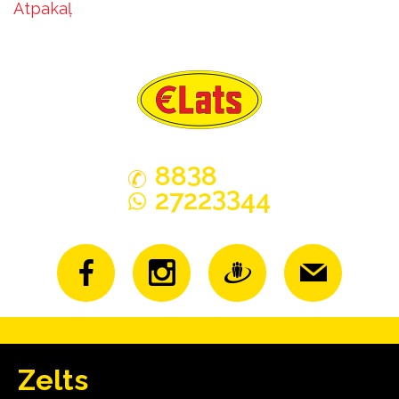
Atpakaļ
3
88
8
33
2722
44
Zelts