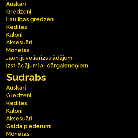
Auskari
Gredzeni
Laulības gredzeni
Ķēdītes
Kuloni
Aksesuāri
Monētas
Jauni juvelierizstrādājumi
Izstrādājumi ar dārgakmeņiem
Sudrabs
Auskari
Gredzeni
Ķēdītes
Kuloni
Aksesuāri
Galda piederumi
Monētas