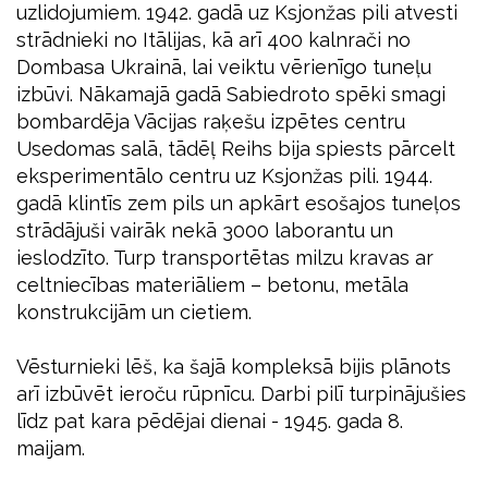
uzlidojumiem. 1942. gadā uz Ksjonžas pili atvesti
strādnieki no Itālijas, kā arī 400 kalnrači no
Dombasa Ukrainā, lai veiktu vērienīgo tuneļu
izbūvi. Nākamajā gadā Sabiedroto spēki smagi
bombardēja Vācijas raķešu izpētes centru
Usedomas salā, tādēļ Reihs bija spiests pārcelt
eksperimentālo centru uz Ksjonžas pili. 1944.
gadā klintīs zem pils un apkārt esošajos tuneļos
strādājuši vairāk nekā 3000 laborantu un
ieslodzīto. Turp transportētas milzu kravas ar
celtniecības materiāliem – betonu, metāla
konstrukcijām un cietiem.
Vēsturnieki lēš, ka šajā kompleksā bijis plānots
arī izbūvēt ieroču rūpnīcu. Darbi pilī turpinājušies
līdz pat kara pēdējai dienai - 1945. gada 8.
maijam.