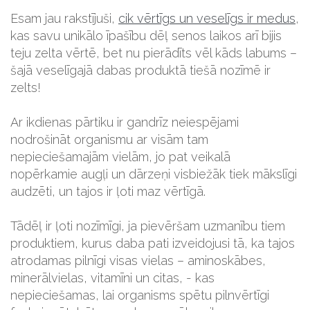
Esam jau rakstījuši,
cik vērtīgs un veselīgs ir medus
,
kas savu unikālo īpašību dēļ senos laikos arī bijis
teju zelta vērtē, bet nu pierādīts vēl kāds labums –
šajā veselīgajā dabas produktā tiešā nozīmē ir
zelts!
Ar ikdienas pārtiku ir gandrīz neiespējami
nodrošināt organismu ar visām tam
nepieciešamajām vielām, jo pat veikalā
nopērkamie augļi un dārzeņi visbiežāk tiek mākslīgi
audzēti, un tajos ir ļoti maz vērtīgā.
Tādēļ ir ļoti nozīmīgi, ja pievēršam uzmanību tiem
produktiem, kurus daba pati izveidojusi tā, ka tajos
atrodamas pilnīgi visas vielas – aminoskābes,
minerālvielas, vitamīni un citas, - kas
nepieciešamas, lai organisms spētu pilnvērtīgi