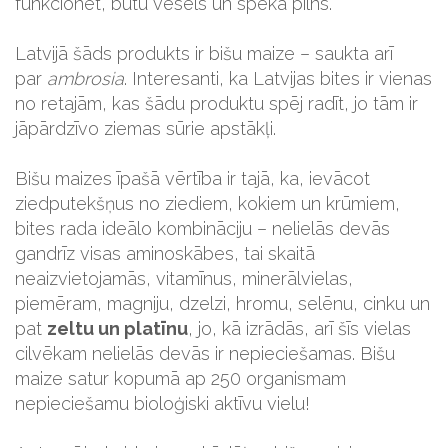
funkcionēt, būtu vesels un spēka pilns.
Latvijā šāds produkts ir bišu maize – saukta arī
par
ambrosia
. Interesanti, ka Latvijas bites ir vienas
no retajām, kas šādu produktu spēj radīt, jo tām ir
jāpārdzīvo ziemas sūrie apstākļi.
Bišu maizes īpašā vērtība ir tajā, ka, ievācot
ziedputekšņus no ziediem, kokiem un krūmiem,
bites rada ideālo kombināciju – nelielās devās
gandrīz visas aminoskābes, tai skaitā
neaizvietojamās, vitamīnus, minerālvielas,
piemēram, magniju, dzelzi, hromu, selēnu, cinku un
pat
zeltu un platīnu
, jo, kā izrādās, arī šīs vielas
cilvēkam nelielās devās ir nepieciešamas. Bišu
maize satur kopumā ap 250 organismam
nepieciešamu bioloģiski aktīvu vielu!