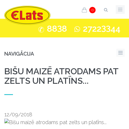
0
3
33
88
8
2722
44
NAVIGĀCIJA
BIŠU MAIZĒ ATRODAMS PAT
ZELTS UN PLATĪNS...
12/09/2018