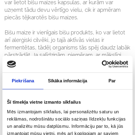
var lietot bišu maizes kapsulas, ar kurām var
uzņemt tādu devu vērtīgo vielu, cik ir apmēram
piecās tējkarotēs bišu maizes.
Bišu maize ir vienīgais bišu produkts, ko var lietot
arī alerģiski cilvēki, jo tajā aktīvās vielas ir
fermentētas, tādēļ organisms tās spēj daudz labāk
pārstrādāt. Ja salīdzinām, piemēram, ar mākslīgi
sintezētajiem vitamīniem, organismam tie ir
jāpārveido, tāpēc tie ne vienmēr spēj pilnvērtīgi
uzsūkties. Turpretim bišu maizē vērtīgās vielas ir
Piekrišana
Sīkāka informācija
Par
dabīgas, tāpēc organisms tās izmanto teju pilnā
apmērā – 90 līdz 95%.
Šī tīmekļa vietne izmanto sīkfailus
Šī iemesla dēļ bišu maize ir ļoti ieteicama arī
Mēs izmantojam sīkfailus, lai personalizētu saturu un
bērniem, jo ar to organisms uzņem visas
reklāmas, nodrošinātu sociālo saziņas līdzekļu funkcijas
pilnvērtīgai attīstībai nepieciešamās vielas. Tāpat tā
un analizētu mūsu datplūsmu. Informāciju par to, kā jūs
ļoti ieteicama arī veciem cilvēkiem, jo ar gadiem
izmantojat mūsu vietni, mēs arī kopīgojam ar saviem