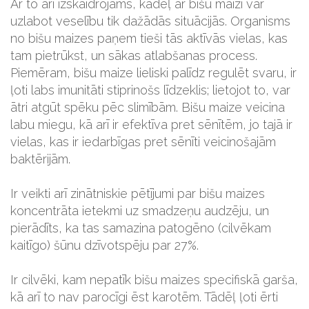
Ar to arī izskaidrojams, kādēļ ar bišu maizi var
uzlabot veselību tik dažādās situācijās. Organisms
no bišu maizes paņem tieši tās aktīvās vielas, kas
tam pietrūkst, un sākas atlabšanas process.
Piemēram, bišu maize lieliski palīdz regulēt svaru, ir
ļoti labs imunitāti stiprinošs līdzeklis; lietojot to, var
ātri atgūt spēku pēc slimībām. Bišu maize veicina
labu miegu, kā arī ir efektīva pret sēnītēm, jo tajā ir
vielas, kas ir iedarbīgas pret sēnīti veicinošajām
baktērijām.
Ir veikti arī zinātniskie pētījumi par bišu maizes
koncentrāta ietekmi uz smadzeņu audzēju, un
pierādīts, ka tas samazina patogēno (cilvēkam
kaitīgo) šūnu dzīvotspēju par 27%.
Ir cilvēki, kam nepatīk bišu maizes specifiskā garša,
kā arī to nav parocīgi ēst karotēm. Tādēļ ļoti ērti