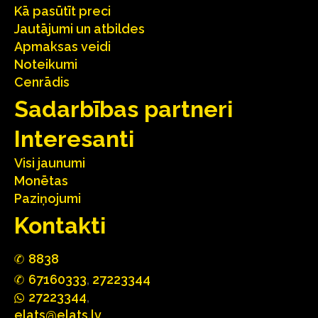
Kā pasūtīt preci
Jautājumi un atbildes
Apmaksas veidi
Noteikumi
Cenrādis
Sadarbības partneri
Interesanti
Visi jaunumi
Monētas
Paziņojumi
Kontakti
88
3
8
67160
333
,
27223344
2722
33
44
,
elats@elats.lv