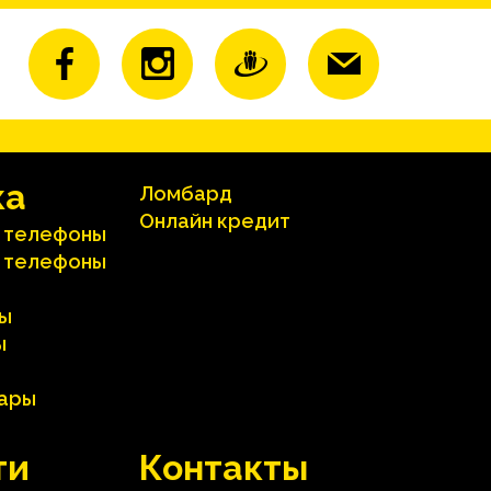
ка
Ломбард
Онлайн кредит
 телефоны
 телефоны
ы
ы
вары
ти
Контакты