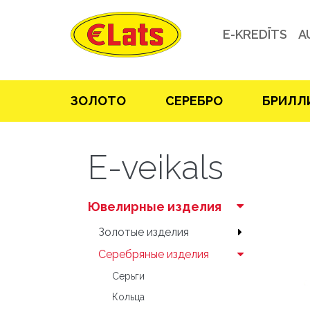
E-KREDĪTS
A
ЗOЛOТO
СЕРЕБРO
БРИЛЛ
E-veikals
Ювелирные изделия
Зoлoтые изделия
Серебряные изделия
Серьги
Кольца