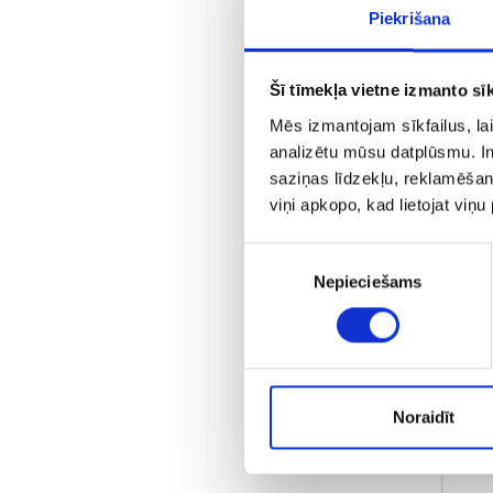
Piekrišana
Šī tīmekļa vietne izmanto sīk
Mēs izmantojam sīkfailus, lai
analizētu mūsu datplūsmu. In
saziņas līdzekļu, reklamēšana
viņi apkopo, kad lietojat viņ
Piekrišanas
Nepieciešams
izvēle
Noraidīt