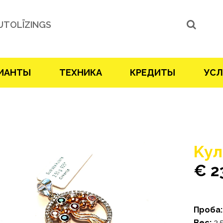
UTOLĪZINGS
ИАНТЫ
ТЕХНИКА
КРЕДИТЫ
УСЛ
Kул
€ 2
Проба:
Bес:
2.