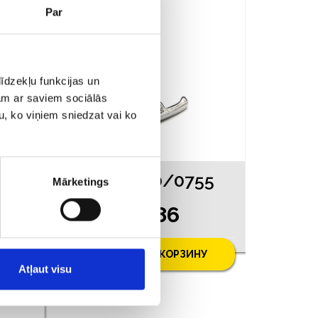
АКЦИЯ
Par
īdzekļu funkcijas un
jam ar saviem sociālās
u, ko viņiem sniedzat vai ko
53
Кулон 20/0755
Mārketings
€ 7.86
0
У
ДОБАВИТЬ В КОРЗИНУ
Atļaut visu