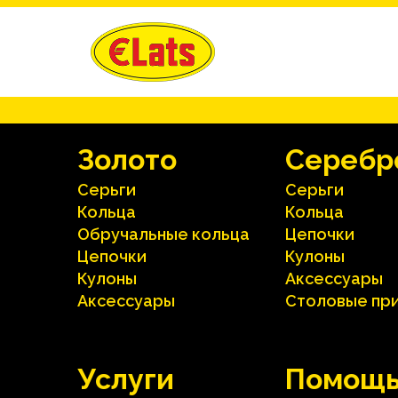
Зoлoтo
Серебр
Серьги
Серьги
Кольца
Кольца
Oбручальные кольца
Цепочки
Цепочки
Кулоны
Кулоны
Аксесcуары
Аксесcуары
Столовые пр
Услуги
Помощ