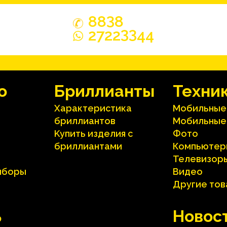
3
88
8
33
2722
44
o
Бриллианты
Техни
Характеристика
Мобильные
бриллиантoв
Мобильные
Kупить изделия c
Фото
бриллиантами
Компьютер
Телевизор
иборы
Видео
Другие то
ь
Hовос