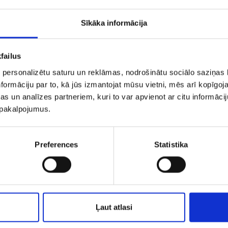
Sīkāka informācija
failus
 personalizētu saturu un reklāmas, nodrošinātu sociālo saziņas l
formāciju par to, kā jūs izmantojat mūsu vietni, mēs arī kopīgo
s un analīzes partneriem, kuri to var apvienot ar citu informācij
u pakalpojumus.
ulons j8la9313-5
Kulons 293-34
Preferences
Statistika
€ 7.00
€ 2.00
€ 5.0
PIEVIENOT GROZAM
PIEVIENOT GROZAM
Ļaut atlasi