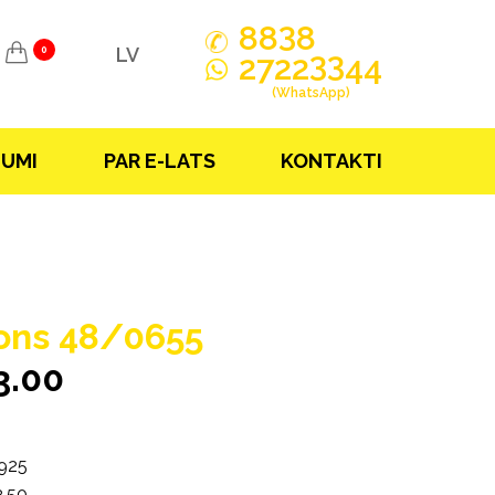
3
88
8
LV
0
33
2722
44
(WhatsApp)
JUMI
PAR E-LATS
KONTAKTI
ons 48/0655
3.00
925
.50