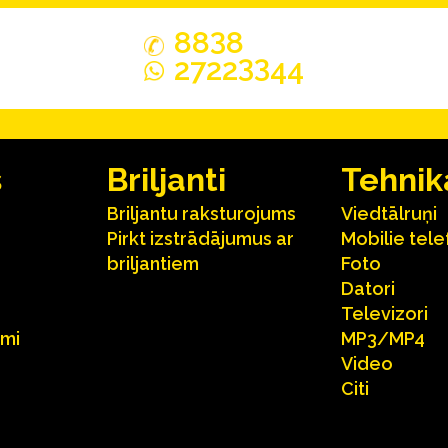
3
88
8
33
2722
44
s
Briljanti
Tehnik
Briljantu raksturojums
Viedtālruņi
Pirkt izstrādājumus ar
Mobilie tele
briljantiem
Foto
Datori
Televizori
umi
MP3/MP4
Video
Citi