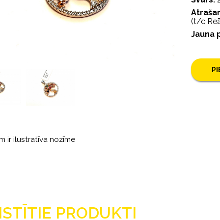
Atrašan
(t/c Reā
Jauna 
P
m ir ilustratīva nozīme
ISTĪTIE PRODUKTI