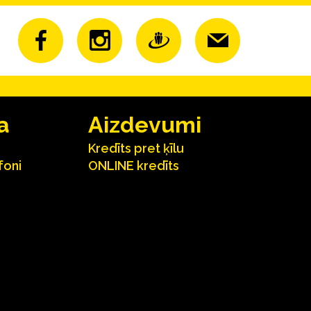
a
Aizdevumi
Kredīts pret ķīlu
foni
ONLINE kredīts