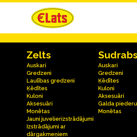
Zelts
Sudrab
Auskari
Auskari
Gredzeni
Gredzeni
Laulības gredzeni
Ķēdītes
Ķēdītes
Kuloni
Kuloni
Aksesuāri
Aksesuāri
Galda pieder
Monētas
Monētas
Jauni juvelierizstrādājumi
Izstrādājumi ar
dārgakmeņiem