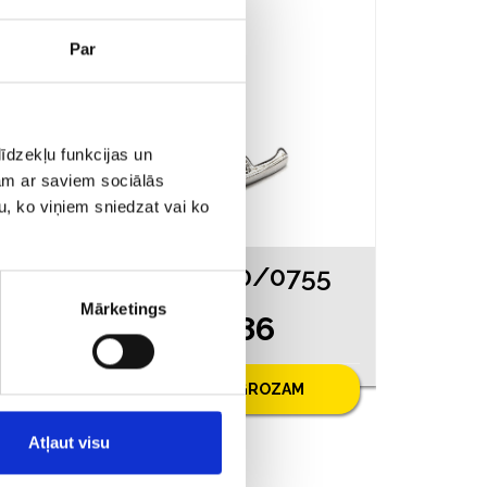
AKCIJA
Par
īdzekļu funkcijas un
jam ar saviem sociālās
u, ko viņiem sniedzat vai ko
53
Kulons 20/0755
Mārketings
€ 7.86
0
PIEVIENOT GROZAM
Atļaut visu