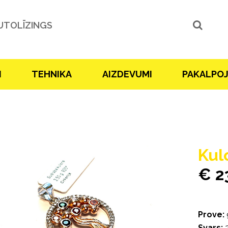
UTOLĪZINGS
I
TEHNIKA
AIZDEVUMI
PAKALPO
Kul
€ 2
Prove:
Svars:
2