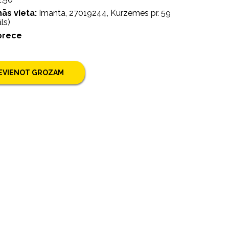
ās vieta:
Imanta, 27019244, Kurzemes pr. 59
ls)
prece
IEVIENOT GROZAM