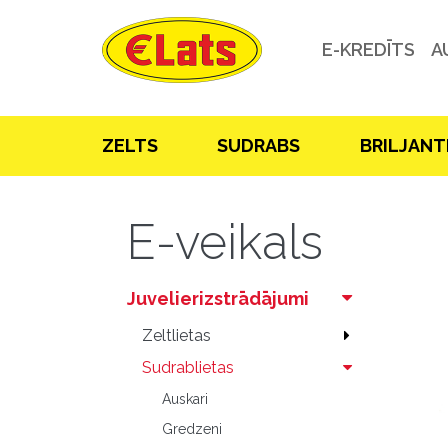
E-KREDĪTS
A
ZELTS
SUDRABS
BRILJANT
E-veikals
Juvelierizstrādājumi
Zeltlietas
Sudrablietas
Auskari
Gredzeni