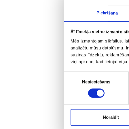
Piekrišana
Šī tīmekļa vietne izmanto sīk
Mēs izmantojam sīkfailus, lai
analizētu mūsu datplūsmu. In
saziņas līdzekļu, reklamēšana
viņi apkopo, kad lietojat viņ
K
Piekrišanas
Nepieciešams
izvēle
Noraidīt