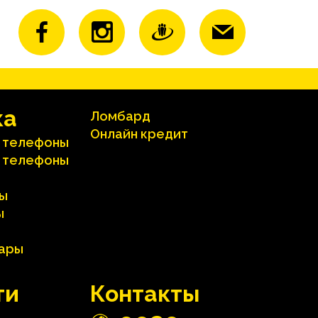
ка
Ломбард
Онлайн кредит
 телефоны
 телефоны
ы
ы
вары
ти
Контакты