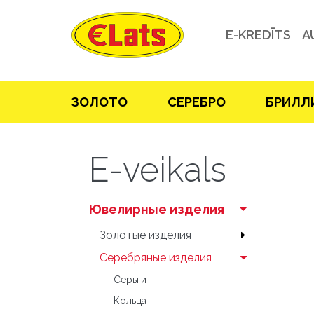
E-KREDĪTS
A
ЗOЛOТO
СЕРЕБРO
БРИЛЛ
E-veikals
Ювелирные изделия
Зoлoтые изделия
Серебряные изделия
Серьги
Кольца