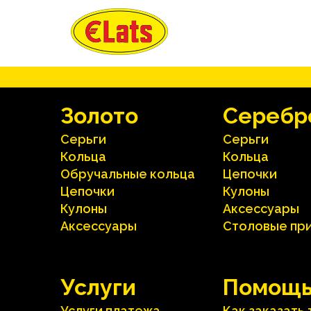
Зoлoтo
Серебр
Серьги
Серьги
Кольца
Кольца
Oбручальные кольца
Цепочки
Цепочки
Кулоны
Кулоны
Аксесcуары
Аксесcуары
Столовые пр
Услуги
Помощ
Услуги платежа
Как заказать