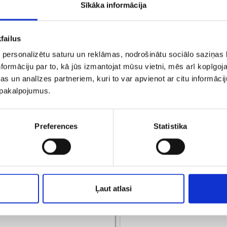
Sīkāka informācija
failus
 personalizētu saturu un reklāmas, nodrošinātu sociālo saziņas l
formāciju par to, kā jūs izmantojat mūsu vietni, mēs arī kopīgo
s un analīzes partneriem, kuri to var apvienot ar citu informācij
u pakalpojumus.
€ 9.00
€ 8.00
Preferences
Statistika
ДОБАВИТЬ В КОРЗИНУ
ДОБАВИТЬ В КОРЗИН
Ļaut atlasi