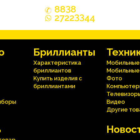
3
88
8
33
2722
44
o
Бриллианты
Техни
Характеристика
Мобильные
бриллиантoв
Мобильные
Kупить изделия c
Фото
бриллиантами
Компьютер
Телевизор
иборы
Видео
Другие то
ь
Hовос
 товар