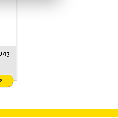
043
У