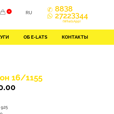
3
88
8
RU
0
33
2722
44
(WhatsApp)
УГИ
ОБ E-LATS
КОНТАКТЫ
он 16/1155
0.00
925
10