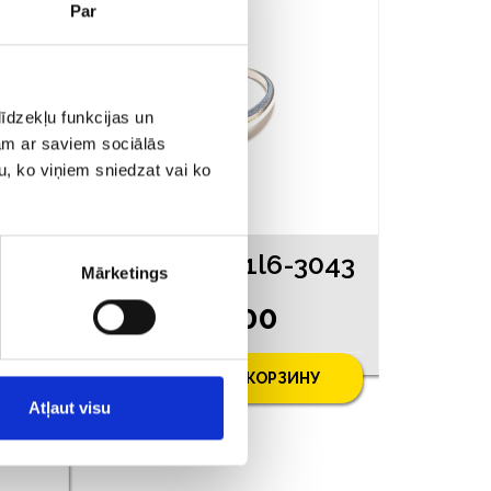
Par
īdzekļu funkcijas un
jam ar saviem sociālās
u, ko viņiem sniedzat vai ko
Кольцо 201l6-3043
Mārketings
€ 7.00
У
ДОБАВИТЬ В КОРЗИНУ
Atļaut visu