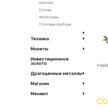
Цепочки
Кулоны
Аксесcуары
Столовые приборы
Техника
Mонеты
Инвестиционное
золото
У изо
Драгоценные металлы
Магазин
Меняют
СО