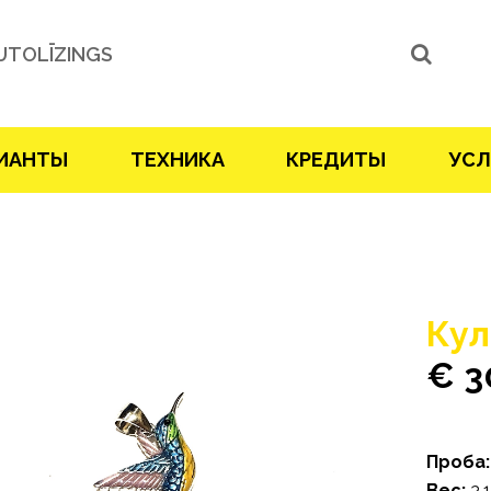
UTOLĪZINGS
ИАНТЫ
ТЕХНИКА
КРЕДИТЫ
УСЛ
Кул
€ 3
Проба:
Bес:
3.