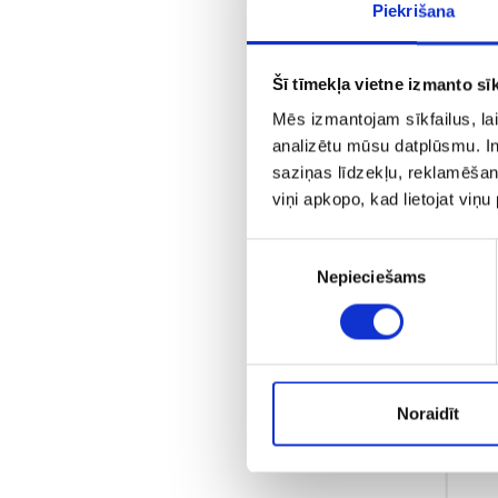
Piekrišana
Šī tīmekļa vietne izmanto sīk
Mēs izmantojam sīkfailus, lai
analizētu mūsu datplūsmu. In
saziņas līdzekļu, reklamēšana
viņi apkopo, kad lietojat viņ
Piekrišanas
Nepieciešams
izvēle
Noraidīt