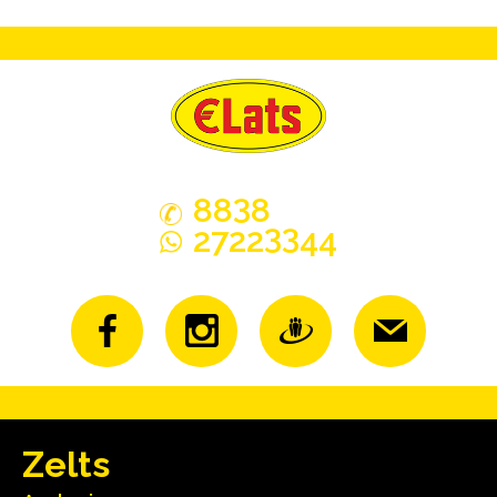
3
88
8
33
2722
44
Zelts