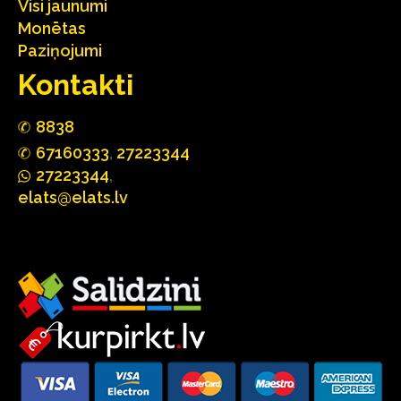
Visi jaunumi
Monētas
Paziņojumi
Kontakti
88
3
8
67160
333
,
27223344
2722
33
44
,
elats@elats.lv