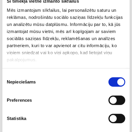
Šī tīmekļa vietne izmanto sīkfailus
€ 8.00
Mēs izmantojam sīkfailus, lai personalizētu saturu un
reklāmas, nodrošinātu sociālo saziņas līdzekļu funkcijas
un analizētu mūsu datplūsmu. Informāciju par to, kā jūs
PIEVIENOT GROZAM
izmantojat mūsu vietni, mēs arī kopīgojam ar saviem
sociālās saziņas līdzekļu, reklamēšanas un analīzes
partneriem, kuri to var apvienot ar citu informāciju, ko
viņiem sniedzat vai ko viņi apkopo, kad lietojat viņu
pakalpojumus.
Piekrišanas
Nepieciešams
izvēle
Preferences
Gredzens 201l6-3043
Statistika
€ 7.00