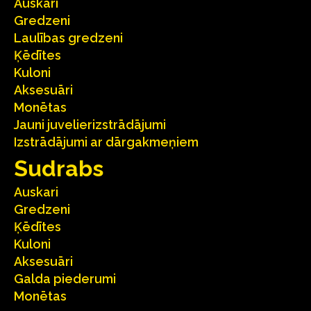
Auskari
Gredzeni
Laulības gredzeni
Ķēdītes
Kuloni
Aksesuāri
Monētas
Jauni juvelierizstrādājumi
Izstrādājumi ar dārgakmeņiem
Sudrabs
Auskari
Gredzeni
Ķēdītes
Kuloni
Aksesuāri
Galda piederumi
Monētas