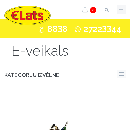
0
3
33
88
8
2722
44
E-veikals
KATEGORIJU IZVĒLNE