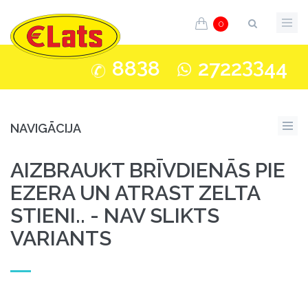
0
3
33
88
8
2722
44
NAVIGĀCIJA
AIZBRAUKT BRĪVDIENĀS PIE
EZERA UN ATRAST ZELTA
STIENI.. - NAV SLIKTS
VARIANTS