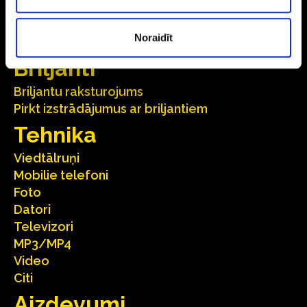
Aksesuāri
Galda piederumi
Noraidīt
Monētas
Briljanti
Briljantu raksturojums
Pirkt izstrādājumus ar briljantiem
Tehnika
Viedtālruņi
Mobilie telefoni
Foto
Datori
Televizori
MP3/MP4
Video
Citi
Aizdevumi