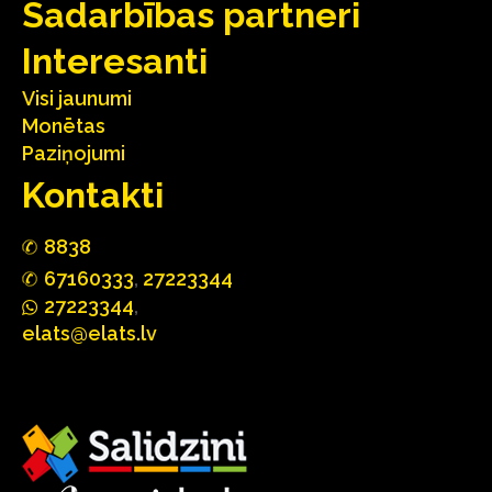
Sadarbības partneri
Interesanti
Visi jaunumi
Monētas
Paziņojumi
Kontakti
88
3
8
67160
333
,
27223344
2722
33
44
,
elats@elats.lv