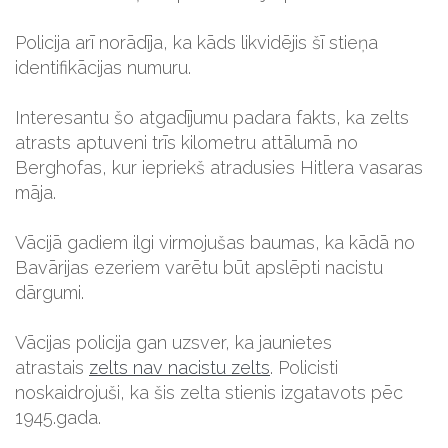
Policija arī norādīja, ka kāds likvidējis šī stieņa
identifikācijas numuru.
Interesantu šo atgadījumu padara fakts, ka zelts
atrasts aptuveni trīs kilometru attālumā no
Berghofas, kur iepriekš atradusies Hitlera vasaras
māja.
Vācijā gadiem ilgi virmojušas baumas, ka kādā no
Bavārijas ezeriem varētu būt apslēpti nacistu
dārgumi.
Vācijas policija gan uzsver, ka jaunietes
atrastais
zelts nav nacistu zelts
. Policisti
noskaidrojuši, ka šis zelta stienis izgatavots pēc
1945.gada.