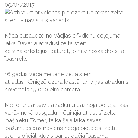
05/04/2017
Kāda pusaudze no Vācijas brīvdienu ceļojuma
laikā Bavārijā atradusi zelta stieni,
ko viņa drīkstējusi paturēt, jo nav noskaidrots tā
īpašnieks.
16 gadus vecā meitene zelta stieni
atradusi Kēnigzē ezera krastā, un viņas atradums
novērtēts 15 000 eiro apmērā.
Meitene par savu atradumu paziņoja policijai, kas
vairāk nekā pusgadu mēģināja atrast šī zelta
īpašnieku. Tomēr, tā kā šajā laikā savas
īpašumtiesības neviens nebija pieteicis, zelta
stienis oficiāli kļuvis par atradēja īpašumu.