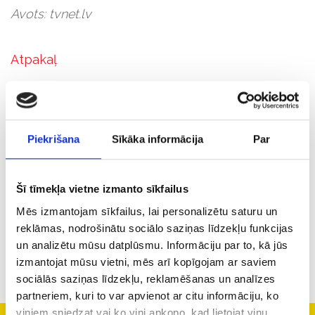
Avots: tvnet.lv
Atpakaļ
Piekrišana
Sīkāka informācija
Par
3
88
8
Šī tīmekļa vietne izmanto sīkfailus
33
2722
44
Mēs izmantojam sīkfailus, lai personalizētu saturu un
reklāmas, nodrošinātu sociālo saziņas līdzekļu funkcijas
un analizētu mūsu datplūsmu. Informāciju par to, kā jūs
izmantojat mūsu vietni, mēs arī kopīgojam ar saviem
sociālās saziņas līdzekļu, reklamēšanas un analīzes
partneriem, kuri to var apvienot ar citu informāciju, ko
viņiem sniedzat vai ko viņi apkopo, kad lietojat viņu