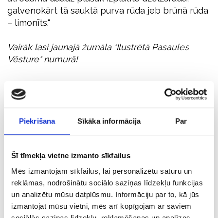
galvenokārt tā sauktā purva rūda jeb brūnā rūda
– limonīts."
Vairāk lasi jaunajā žurnāla "Ilustrētā Pasaules
Vēsture" numurā!
Atpakaļ
Piekrišana
Sīkāka informācija
Par
Šī tīmekļa vietne izmanto sīkfailus
Mēs izmantojam sīkfailus, lai personalizētu saturu un
3
88
8
reklāmas, nodrošinātu sociālo saziņas līdzekļu funkcijas
33
2722
44
un analizētu mūsu datplūsmu. Informāciju par to, kā jūs
izmantojat mūsu vietni, mēs arī kopīgojam ar saviem
sociālās saziņas līdzekļu, reklamēšanas un analīzes