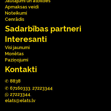
Jautājumi un atbildes
Apmaksas veidi
Noteikumi
Cenrādis
Sadarbības partneri
Interesanti
Visi jaunumi
Monētas
Paziņojumi
Kontakti
88
3
8
67160
333
,
27223344
2722
33
44
,
elats@elats.lv