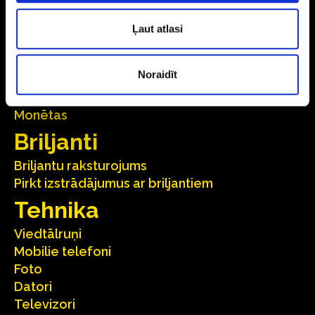
Auskari
Gredzeni
Ļaut atlasi
Ķēdītes
Kuloni
Noraidīt
Aksesuāri
Galda piederumi
Monētas
Briljanti
Briljantu raksturojums
Pirkt izstrādājumus ar briljantiem
Tehnika
Viedtālruņi
Mobilie telefoni
Foto
Datori
Televizori