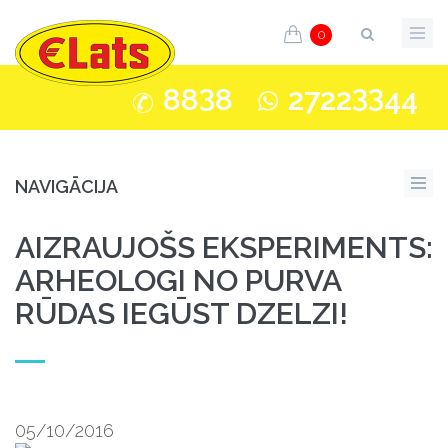
0
3
33
88
8
2722
44
NAVIGĀCIJA
AIZRAUJOŠS EKSPERIMENTS:
ARHEOLOGI NO PURVA
RŪDAS IEGŪST DZELZI!
05/10/2016