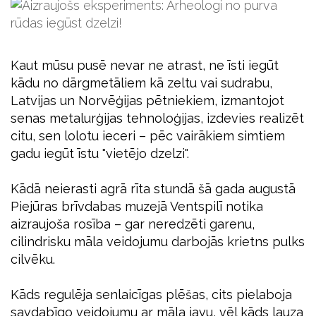
Kaut mūsu pusē nevar ne atrast, ne īsti iegūt
kādu no dārgmetāliem kā zeltu vai sudrabu,
Latvijas un Norvēģijas pētniekiem, izmantojot
senas metalurģijas tehnoloģijas, izdevies realizēt
citu, sen lolotu ieceri – pēc vairākiem simtiem
gadu iegūt īstu "vietējo dzelzi".
Kādā neierasti agrā rīta stundā šā gada augustā
Piejūras brīvdabas muzejā Ventspilī notika
aizraujoša rosība – gar neredzēti garenu,
cilindrisku māla veidojumu darbojās krietns pulks
cilvēku.
Kāds regulēja senlaicīgas plēšas, cits pielaboja
savdabīgo veidojumu ar māla javu, vēl kāds lauza