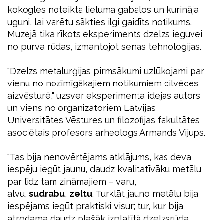
kokogles noteikta lieluma gabalos un kurināja
uguni, lai varētu sākties ilgi gaidīts notikums.
Muzejā tika rīkots eksperiments dzelzs ieguvei
no purva rūdas, izmantojot senas tehnoloģijas.
"Dzelzs metalurģijas pirmsākumi uzlūkojami par
vienu no nozīmīgākajiem notikumiem cilvēces
aizvēsturē," uzsver eksperimenta idejas autors
un viens no organizatoriem Latvijas
Universitātes Vēstures un filozofijas fakultātes
asociētais profesors arheologs Armands Vijups.
"Tas bija nenovērtējams atklājums, kas deva
iespēju iegūt jaunu, daudz kvalitatīvāku metālu
par līdz tam zināmajiem – varu,
alvu,
sudrabu
,
zeltu
. Turklāt jauno metālu bija
iespējams iegūt praktiski visur; tur, kur bija
atrodama daudz plašāk izplatītā dzelzsrūda,