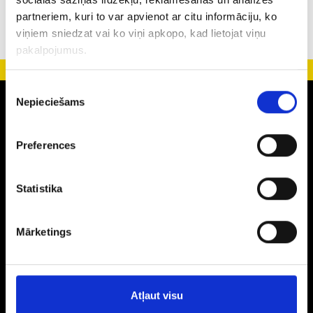
partneriem, kuri to var apvienot ar citu informāciju, ko
viņiem sniedzat vai ko viņi apkopo, kad lietojat viņu
pakalpojumus.
Piekrišanas
Zelts
Nepieciešams
izvēle
Auskari
Preferences
Gredzeni
Laulības gredzeni
Ķēdītes
Statistika
Kuloni
Aksesuāri
Mārketings
Monētas
Jauni juvelierizstrādājumi
Izstrādājumi ar dārgakmeņiem
Sudrabs
Atļaut visu