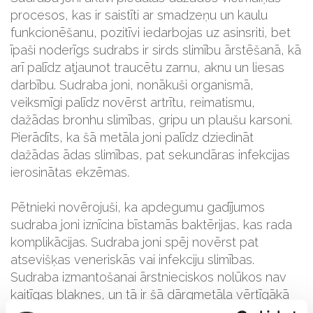
procesos, kas ir saistīti ar smadzeņu un kaulu
funkcionēšanu, pozitīvi iedarbojas uz asinsriti, bet
īpaši noderīgs sudrabs ir sirds slimību ārstēšanā, kā
arī palīdz atjaunot traucētu zarnu, aknu un liesas
darbību. Sudraba joni, nonākuši organismā,
veiksmīgi palīdz novērst artrītu, reimatismu,
dažādas bronhu slimības, gripu un plaušu karsoni.
Pierādīts, ka šā metāla joni palīdz dziedināt
dažādas ādas slimības, pat sekundāras infekcijas
ierosinātas ekzēmas.
Pētnieki novērojuši, ka apdegumu gadījumos
sudraba joni iznīcina bīstamās baktērijas, kas rada
komplikācijas. Sudraba joni spēj novērst pat
atsevišķas veneriskās vai infekciju slimības.
Sudraba izmantošanai ārstnieciskos nolūkos nav
kaitīgas blaknes, un tā ir šā dārgmetāla vērtīgākā
īpašība. Tas darbojas kā dabīga antibiotika un