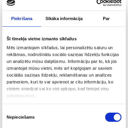
iznīcina vairāk nekā 600 slimības izraisošu
mikroorganismu. Pētnieki apgalvo, ka sudraba
Piekrišana
Sīkāka informācija
Par
spējas iznīcināt tikai aktīvos slimību izraisītājus
nekaitē organisma dabīgajai mikrobiotai. Tāpēc
mūsdienās ir tik populāri ar sudrabu uzlabot
Šī tīmekļa vietne izmanto sīkfailus
veselību. Daudzās valstīs ar to dezinficē ūdeni
Mēs izmantojam sīkfailus, lai personalizētu saturu un
baseinos, attīra dzeramo ūdeni utt. Tomēr, pirms
reklāmas, nodrošinātu sociālo saziņas līdzekļu funkcijas
sākt lietot sudrabūdeni vai citus sudraba
un analizētu mūsu datplūsmu. Informāciju par to, kā jūs
preparātus, ir vērts atcerēties, ka medaļai ir arī
izmantojat mūsu vietni, mēs arī kopīgojam ar saviem
otra puse.
sociālās saziņas līdzekļu, reklamēšanas un analīzes
partneriem, kuri to var apvienot ar citu informāciju, ko
Dažos pētījumos atklāts, ka sudrabs, tā joni, var
viņiem sniedzat vai ko viņi apkopo, kad lietojat viņu
kaitēt jutīgāku cilvēku veselībai, kas var izpausties
pakalpojumus.
kā galvassāpes un reiboņi, arī pārejoša neiroze.
Reti, taču iespējami gremošanas traucējumi. Ja
Piekrišanas
cilvēks, kam ir šādi simptomi, vairs nevalkā
Nepieciešams
izvēle
sudraba rotaslietas un nelieto uzturā, piemēram,