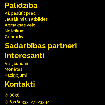
Palīdzība
Kā pasūtīt preci
Jautājumi un atbildes
Apmaksas veidi
Noteikumi
Cenrādis
Sadarbības partneri
Interesanti
Visi jaunumi
Monētas
Paziņojumi
Kontakti
88
3
8
67160
333
,
27223344