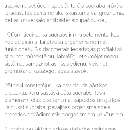
traukiem, bet ūdeni speciāli turēja sudraba krūkās.
Izrādās, tas darīts ne tikai skaistuma vai greznuma,
bet arī universālo antibakteriālo īpašību dēļ.
Pētījumi liecina, ka sudrabs ir mikroelements, kas
nepieciešams, lai cilvēka organisms normāli
funkcionētu. Šis dārgmetāls iedarbojas profilaktiski,
stiprinot imūnsistēmu, labvēlīgi ietekmējot nervu
sistēmu, samazinot asinsspiedienu, veicinot
gremošanu, uzlabojot ādas stāvokli.
Pētnieki konstatējuši, ka nav daudz pārtikas
produktu, kuru sastāvā būtu sudrabs. Tas ir,
piemēram, olas dzeltenumā, kāpostos un gurķos.
Ja trūkst sudraba, pavājinās organisma spēja
pretoties dažādiem mikroorganismiem un vīrusiem.
Sudraba joni aktīvi piedalās dažādos vielmaiņas