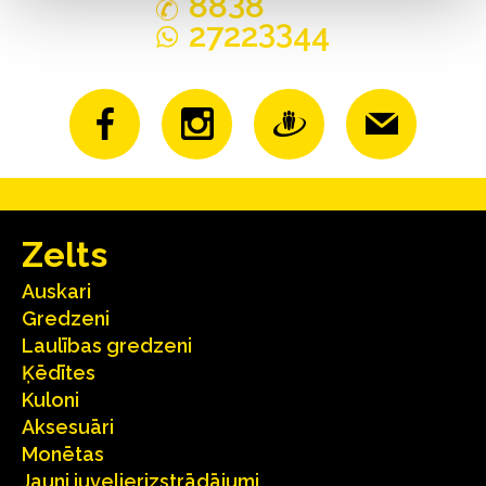
3
88
8
33
2722
44
Zelts
Auskari
Gredzeni
Laulības gredzeni
Ķēdītes
Kuloni
Aksesuāri
Monētas
Jauni juvelierizstrādājumi