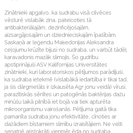
Zinātnieki apgalvo, ka sudrabu visā cilvēces
vēsturē vislabāk zina, pateicoties tā
antibakteriālajām, dezinficējošajām,
aizsargājošajām un dziednieciskajām īpašībām.
Saskaņā ar leģendu Maķedonijas Aleksandra
ceļojumu krūzīte bijusi no sudraba, un varbūt tādēļ
karavadonis mazāk slimojis. Šo gudrību
apstiprinājuši ASV Kalifornijas Universitātes
zinātnieki, kuri laboratoriskos pētījumos parādījuši,
ka sudraba ietekmē (vislabākā iedarbība ir tikai tad,
ja šis dārgmetāls ir izkausēta Ag+ jonu veidā) vīrusi,
parazītiskās sēnītes un patogēnās baktērijas dažu
minūšu laikā pilnībā iet bojā vai tiek apturēta
mikroorganismu vairošanās. Pētījuma gaitā tika
pamanīta sudraba jonu efektivitāte, cīnoties ar
dažādiem bīstamiem slimību izraisītājiem. Ne velti
senatnē aristokrāti vienmēr ēda no sudraba