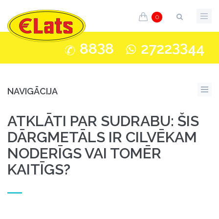
0
3
33
88
8
2722
44
NAVIGĀCIJA
ATKLĀTI PAR SUDRABU: ŠIS
DĀRGMETĀLS IR CILVĒKAM
NODERĪGS VAI TOMĒR
KAITĪGS?