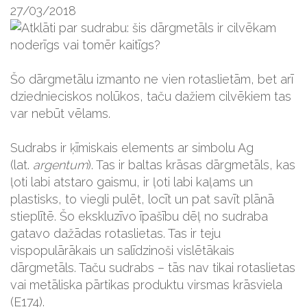
27/03/2018
Šo dārgmetālu izmanto ne vien rotaslietām, bet arī
dziednieciskos nolūkos, taču dažiem cilvēkiem tas
var nebūt vēlams.
Sudrabs ir ķīmiskais elements ar simbolu Ag
(lat.
argentum
). Tas ir baltas krāsas dārgmetāls, kas
ļoti labi atstaro gaismu, ir ļoti labi kaļams un
plastisks, to viegli pulēt, locīt un pat savīt plānā
stieplītē. Šo ekskluzīvo īpašību dēļ no sudraba
gatavo dažādas rotaslietas. Tas ir teju
vispopulārākais un salīdzinoši vislētākais
dārgmetāls. Taču sudrabs – tās nav tikai rotaslietas
vai metāliska pārtikas produktu virsmas krāsviela
(E174).