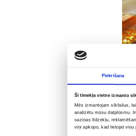
Piekrišana
Šī tīmekļa vietne izmanto sīk
Mēs izmantojam sīkfailus, lai
analizētu mūsu datplūsmu. In
saziņas līdzekļu, reklamēšana
viņi apkopo, kad lietojat viņ
Tipis