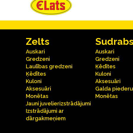
Zelts
Sudrab
Auskari
Auskari
Gredzeni
Gredzeni
Laulības gredzeni
Ķēdītes
Ķēdītes
Kuloni
Kuloni
Aksesuāri
Aksesuāri
Galda pieder
Monētas
Monētas
Jauni juvelierizstrādājumi
Izstrādājumi ar
dārgakmeņiem