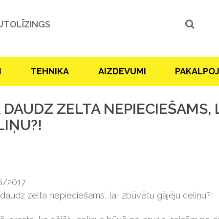
UTOLĪZINGS
I
TEHNIKA
AIZDEVUMI
PAKALPO
K DAUDZ ZELTA NEPIECIEŠAMS, 
LIŅU?!
6/2017