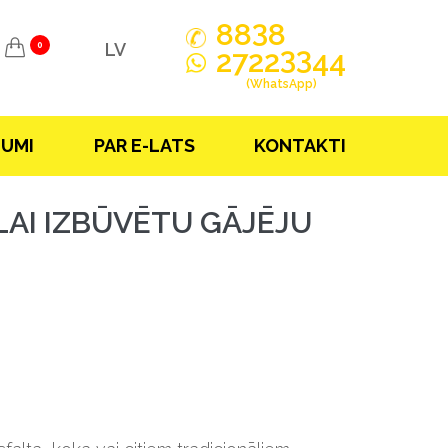
3
88
8
LV
0
33
2722
44
(WhatsApp)
JUMI
PAR E-LATS
KONTAKTI
LAI IZBŪVĒTU GĀJĒJU