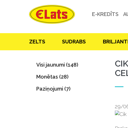
E-KREDĪTS
A
ZELTS
SUDRABS
BRILJANT
CI
Visi jaunumi (148)
CE
Monētas (28)
Paziņojumi (7)
29/0