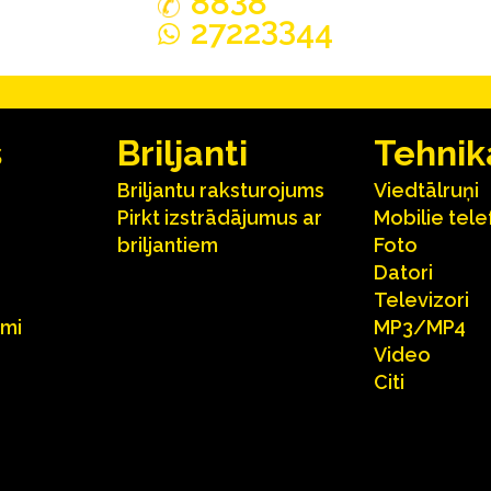
88
8
33
2722
44
s
Briljanti
Tehnik
Briljantu raksturojums
Viedtālruņi
Pirkt izstrādājumus ar
Mobilie tele
briljantiem
Foto
Datori
Televizori
umi
MP3/MP4
Video
Citi