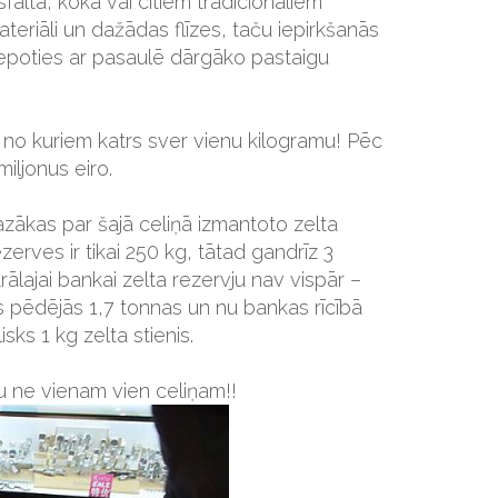
falta, koka vai citiem tradicionāliem
teriāli un dažādas flīzes, taču iepirkšanās
lepoties ar pasaulē dārgāko pastaigu
s, no kuriem katrs sver vienu kilogramu! Pēc
iljonus eiro.
azākas par šajā celiņā izmantoto zelta
erves ir tikai 250 kg, tātad gandrīz 3
ālajai bankai zelta rezervju nav vispār –
as pēdējās 1,7 tonnas un nu bankas rīcībā
isks 1 kg zelta stienis.
tu ne vienam vien celiņam!!