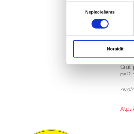
Piekrišanas
zelta 
Nepieciešams
izvēle
ekono
Šis ce
pa to
tūris
Noraidīt
nosvi
Grūti
ne!? 
Avots
Atpa