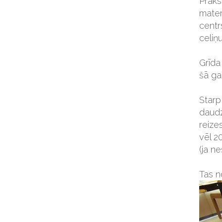
Praks
mater
cent
celiņu
Grīda
šā ga
Starp
daudz
reize
vēl 2
(ja ne
Tas n