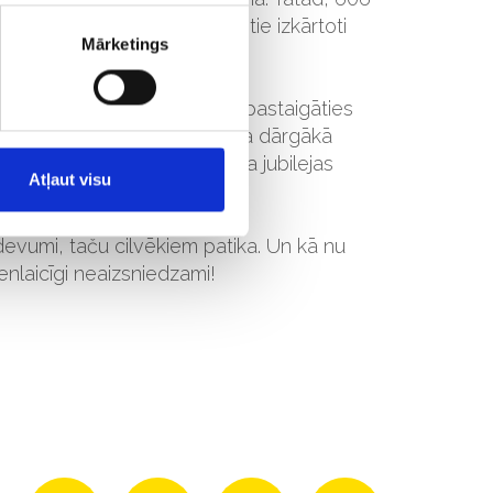
u celiņu. Bildēs redzams, ka tie izkārtoti
Mārketings
ījumā izskatās iespaidīgi.
adienai. Cilvēki tika aicināti pastaigāties
, veiksmi un bagātību. Šī bija dārgākā
es, jo pēc iepirkšanās centra jubilejas
Atļaut visu
izdevumi, taču cilvēkiem patika. Un kā nu
enlaicīgi neaizsniedzami!