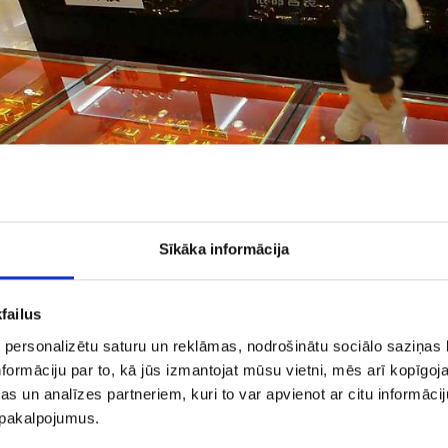
Sīkāka informācija
failus
 personalizētu saturu un reklāmas, nodrošinātu sociālo saziņas l
formāciju par to, kā jūs izmantojat mūsu vietni, mēs arī kopīgo
s un analīzes partneriem, kuri to var apvienot ar citu informācij
u pakalpojumus.
ks 1 kg zelta stieņa izmērs ir 80 milimetri garumā, 40