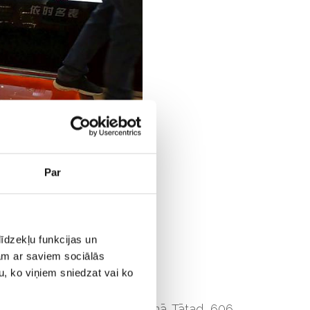
Par
īdzekļu funkcijas un
jam ar saviem sociālās
u, ko viņiem sniedzat vai ko
 mm platumā un 18 mm augstumā. Tātad, 606