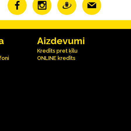
a
Aizdevumi
Kredīts pret ķīlu
foni
ONLINE kredīts