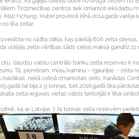
ē ierasts, ka gājēju celiņus būvē no bruģa, reizēm no as
iāliem. Tirdzniecības centros tiek izmantoti iekšdarbu ma
rs
Mall Yichang
, Hubei provincē Ķīnā 2014.gadā varēja 
 no tīra zelta!
 izveidota no rūdīta stikla, kas pārklāj 606 zelta stieņu
da vidējās zelta vērtības šāds celiņš maksā gandrīz 22 m
 citu, daudzu valstu centrālo banku zelta rezerves ir m
umu. Tā, piemēram, mūsu kaimiņu – Igaunijas – zelta rez
s mazākas, nekā celiņā izmantotais zelts. Kanādas Centr
015.gadā tai bija 2,9 tonnas, bet 2016.gadā tika pārdot
skaita zelta ieguves vietas valsts teritorijā) ir tikai simbol
ozīmē, ka ar Latvijas 7,74 tonnas zelta rezervēm pietik