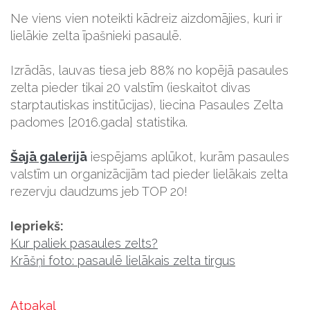
Ne viens vien noteikti kādreiz aizdomājies, kuri ir
lielākie zelta īpašnieki pasaulē.
Izrādās, lauvas tiesa jeb 88% no kopējā pasaules
zelta pieder tikai 20 valstīm (ieskaitot divas
starptautiskas institūcijas), liecina Pasaules Zelta
padomes [2016.gada] statistika.
Šajā galerij
ā
iespējams aplūkot, kurām pasaules
valstīm un organizācijām tad pieder lielākais zelta
rezervju daudzums jeb TOP 20!
Iepriekš:
Kur paliek pasaules zelts?
Krāšņi foto: pasaulē lielākais zelta tirgus
Atpakaļ