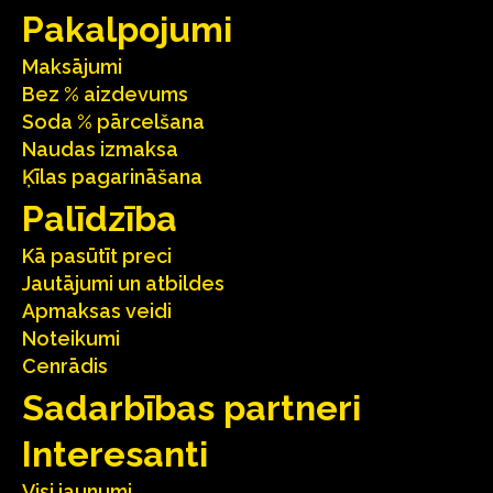
Pakalpojumi
Maksājumi
Bez % aizdevums
Soda % pārcelšana
Naudas izmaksa
Ķīlas pagarināšana
Palīdzība
Kā pasūtīt preci
Jautājumi un atbildes
Apmaksas veidi
Noteikumi
Cenrādis
Sadarbības partneri
Interesanti
Visi jaunumi