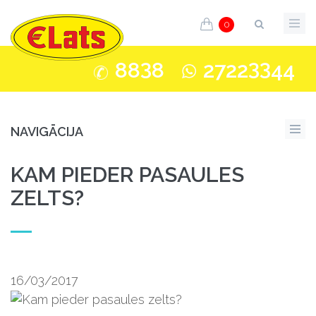
0
3
33
88
8
2722
44
NAVIGĀCIJA
KAM PIEDER PASAULES
ZELTS?
16/03/2017