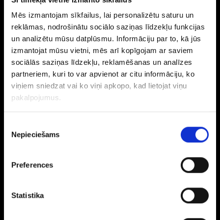
Gredzeni
Mēs izmantojam sīkfailus, lai personalizētu saturu un
Laulības gredzeni
reklāmas, nodrošinātu sociālo saziņas līdzekļu funkcijas
Ķēdītes
un analizētu mūsu datplūsmu. Informāciju par to, kā jūs
Kuloni
izmantojat mūsu vietni, mēs arī kopīgojam ar saviem
Aksesuāri
sociālās saziņas līdzekļu, reklamēšanas un analīzes
Monētas
partneriem, kuri to var apvienot ar citu informāciju, ko
Jauni juvelierizstrādājumi
viņiem sniedzat vai ko viņi apkopo, kad lietojat viņu
Izstrādājumi ar dārgakmeņiem
pakalpojumus.
Sudrabs
Piekrišanas
Auskari
Nepieciešams
izvēle
Gredzeni
Ķēdītes
Preferences
Kuloni
Aksesuāri
Galda piederumi
Statistika
Monētas