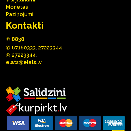
Monētas
Paziņojumi
Kontakti
88
3
8
67160
333
,
27223344
2722
33
44
,
elats@elats.lv