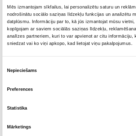
Mēs izmantojam sīkfailus, lai personalizētu saturu un reklām
Проба: 925, Bес: 5.15
nodrošinātu sociālo saziņas līdzekļu funkcijas un analizētu 
€ 54.00
datplūsmu. Informāciju par to, kā jūs izmantojat mūsu vietni,
kopīgojam ar saviem sociālās saziņas līdzekļu, reklamēšan
analīzes partneriem, kuri to var apvienot ar citu informāciju,
ДОБАВИТЬ В КОРЗИНУ
sniedzat vai ko viņi apkopo, kad lietojat viņu pakalpojumus.
Piekrišanas
Nepieciešams
izvēle
Preferences
Statistika
Серги с аметистом, янтарями 137/7905
Mārketings
Проба: 925, Bес: 4.80