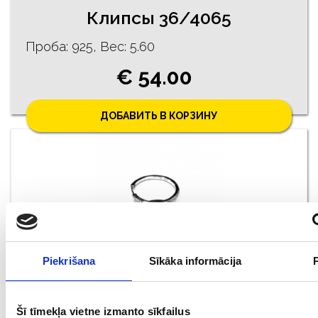
Клипcы 36/4065
Проба: 925, Bес: 5.60
€ 54.00
ДОБАВИТЬ В КОРЗИНУ
Piekrišana
Sīkāka informācija
Cерьги 152/4055
Šī tīmekļa vietne izmanto sīkfailus