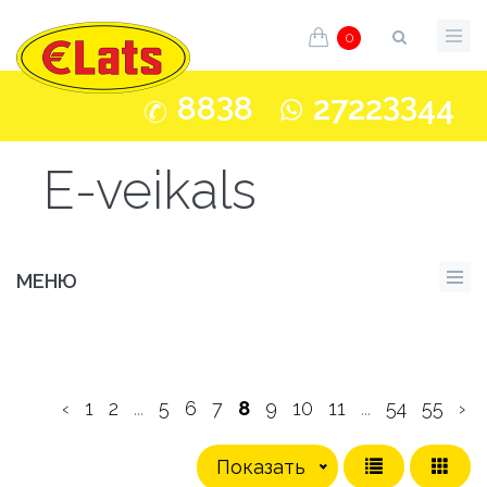
0
3
33
88
8
2722
44
E-veikals
МЕНЮ
‹
1
2
...
5
6
7
8
9
10
11
...
54
55
›
Показать