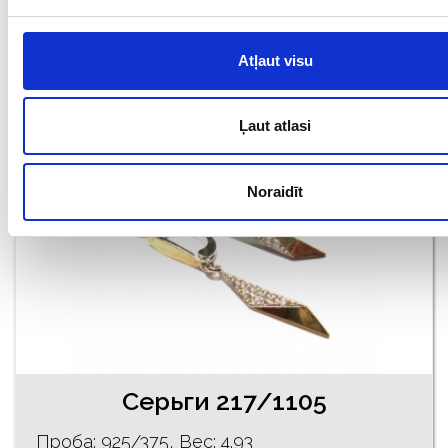
€ 54.00
Atļaut visu
ДОБАВИТЬ В КОРЗИНУ
Ļaut atlasi
Noraidīt
Серьги 217/1105
Проба: 925/375, Bес: 4.93