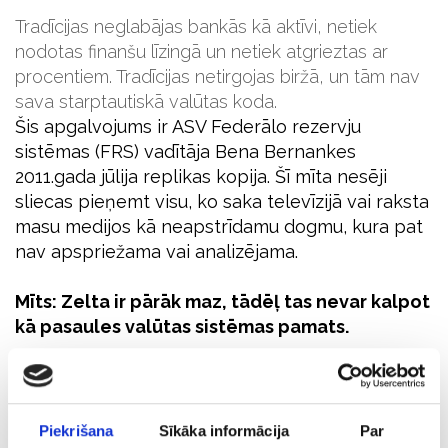
Tradīcijas neglabājas bankās kā aktīvi, netiek
nodotas finanšu līzingā un netiek atgrieztas ar
procentiem. Tradīcijas netirgojas biržā, un tām nav
sava starptautiskā valūtas koda.
Šis apgalvojums ir ASV Federālo rezervju
sistēmas (FRS) vadītāja Bena Bernankes
2011.gada jūlija replikas kopija. Šī mīta nesēji
sliecas pieņemt visu, ko saka televīzijā vai raksta
masu medijos kā neapstrīdamu dogmu, kura pat
nav apspriežama vai analizējama.
Mīts: Zelta ir pārāk maz, tādēļ tas nevar kalpot
kā pasaules valūtas sistēmas pamats.
Realitāte: Zelta nav ne daudz, ne maz. Tā ir tieši tik,
lai zelts varētu kļūt par pasaules finanšu sistēmas
pamatu.
Piekrišana
Sīkāka informācija
Par