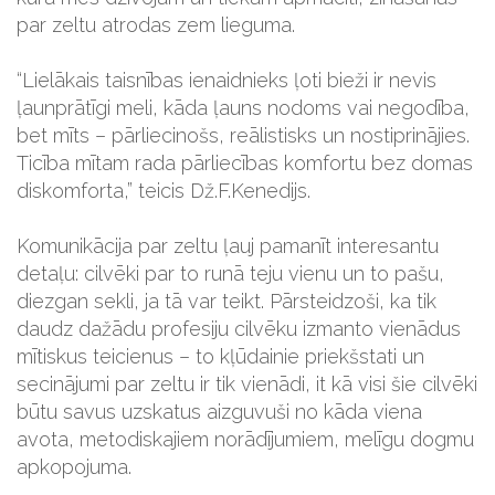
par zeltu atrodas zem lieguma.
“Lielākais taisnības ienaidnieks ļoti bieži ir nevis
ļaunprātīgi meli, kāda ļauns nodoms vai negodība,
bet mīts – pārliecinošs, reālistisks un nostiprinājies.
Ticība mītam rada pārliecības komfortu bez domas
diskomforta,” teicis Dž.F.Kenedijs.
Komunikācija par zeltu ļauj pamanīt interesantu
detaļu: cilvēki par to runā teju vienu un to pašu,
diezgan sekli, ja tā var teikt. Pārsteidzoši, ka tik
daudz dažādu profesiju cilvēku izmanto vienādus
mītiskus teicienus – to kļūdainie priekšstati un
secinājumi par zeltu ir tik vienādi, it kā visi šie cilvēki
būtu savus uzskatus aizguvuši no kāda viena
avota, metodiskajiem norādījumiem, melīgu dogmu
apkopojuma.