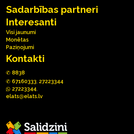
Sadarbības partneri
Interesanti
Visi jaunumi
Monētas
Paziņojumi
Kontakti
88
3
8
67160
333
,
27223344
2722
33
44
,
elats@elats.lv