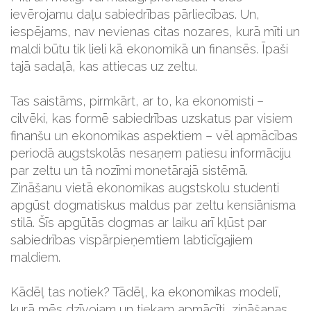
ievērojamu daļu sabiedrības pārliecības. Un,
iespējams, nav nevienas citas nozares, kurā mīti un
maldi būtu tik lieli kā ekonomikā un finansēs. Īpaši
tajā sadaļā, kas attiecas uz zeltu.
Tas saistāms, pirmkārt, ar to, ka ekonomisti –
cilvēki, kas formē sabiedrības uzskatus par visiem
finanšu un ekonomikas aspektiem – vēl apmācības
periodā augstskolās nesaņem patiesu informāciju
par zeltu un tā nozīmi monetārajā sistēmā.
Zināšanu vietā ekonomikas augstskolu studenti
apgūst dogmatiskus maldus par zeltu kensiānisma
stilā. Šīs apgūtās dogmas ar laiku arī kļūst par
sabiedrības vispārpieņemtiem labticīgajiem
maldiem.
Kādēļ tas notiek? Tādēļ, ka ekonomikas modelī,
kurā mēs dzīvojam un tiekam apmācīti, zināšanas