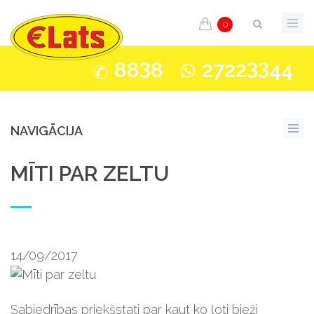
0
3
33
88
8
2722
44
NAVIGĀCIJA
MĪTI PAR ZELTU
14/09/2017
Sabiedrības priekšstati par kaut ko ļoti bieži