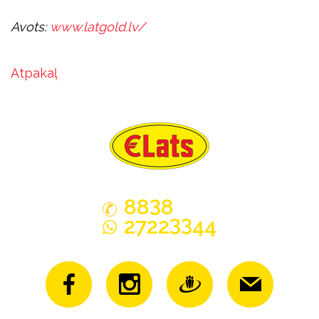
Avots:
www.latgold.lv/
Atpakaļ
3
88
8
33
2722
44