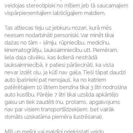
veidojas stereotipiski no mītiem jeb tā saucamajiem
vispārpieņemtajiem labticīgajiem maldiem.
Tas attiecas teju uz jebkuru nozari, kurā mēs
neesam nodarbināti personiski. Var minēt tikai
dažas no tām – ķīmiju, rūpniecību, medicīnu,
kinematogrāfiju, lauksaimniecību utt. Piemēram,
liela daļa cilvēku, kas ikdienā nestrādā
lauksaimniecībā, ir patiesi pārliecināti, ka vista
nevar izdēt olu, ja kūtī nav gaiļa. Tieši tāpat daudzi
auto īpašnieki pat nenojauš, ka no katriem
patērētajiem 10 litriem benzīna tikai 3 litri nodrošina
auto kustību. Pārējie 7 litri tikai uzsilda apkārtējo
gaisu un tiek zaudēti (nu, protams, apgalvojums
nav par visiem transportlīdzekļiem, bet vairāk
domāts uzskatāma piemēra ilustrēšanai).
Mīti un melīgi vai maldīgi priekšstati veido