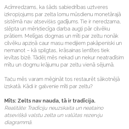
Acīmredzams, ka šāds sabiedrības uztveres
izkropļojums par zelta lomu mūsdienu monetārajā
sistēmā nav atsevišķs gadījums. Tie ir neredzama,
slēpta un mērķtiecīga darba augļi pār cilvēku
prātiem. Melīgas dogmas un mīti par zeltu nonāk
cilvēku apziņā caur masu medijiem pakāpeniski un
nemanot – kā spilgtas, krāsainas lentītes tiek
ievītas bizē. Tādēļ mēs nekad un nekur neatradīsim
mītu un dogmu krājumu par zeltu vienā sējumā.
Taču mēs varam mēģināt tos restaurēt sākotnējā
izskatā. Kādi ir galvenie mīti par zeltu?
Mīts: Zelts nav nauda, tā ir tradīcija.
Realitāte: Tradīciju neuzskaita un neataino
atsevišķā valstu zelta un valūtas rezervju
diagrammā.