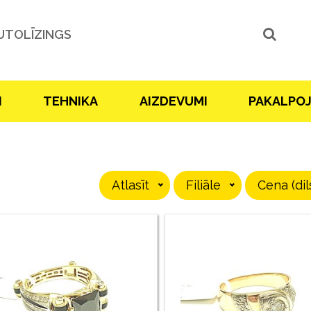
UTOLĪZINGS
I
TEHNIKA
AIZDEVUMI
PAKALPO
Atlasīt
Filiāle
Cena (dil