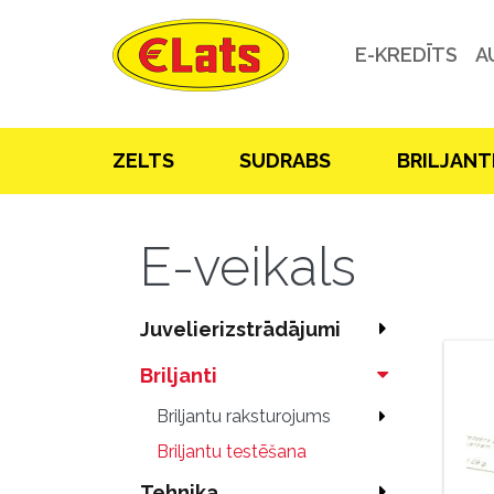
E-KREDĪTS
A
ZELTS
SUDRABS
BRILJANT
E-veikals
Juvelierizstrādājumi
Briljanti
Briljantu raksturojums
Briljantu testēšana
Tehnika