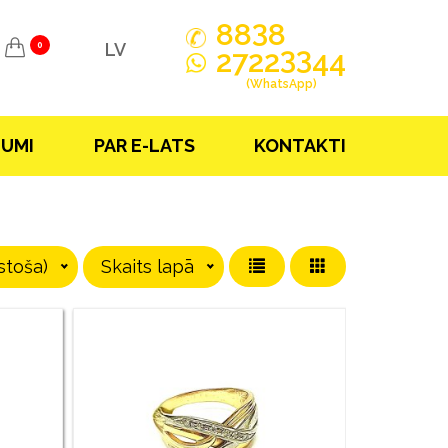
3
88
8
LV
0
33
2722
44
(WhatsApp)
JUMI
PAR E-LATS
KONTAKTI
stoša)
Skaits lapā