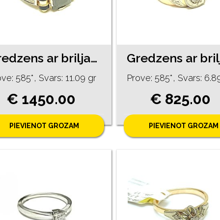
Gredzens ar briljantiem (0.37ct) 1022-5261
ve: 585*, Svars: 11.09 gr
Prove: 585*, Svars: 6.8
€ 1450.00
€ 825.00
PIEVIENOT GROZAM
PIEVIENOT GROZAM