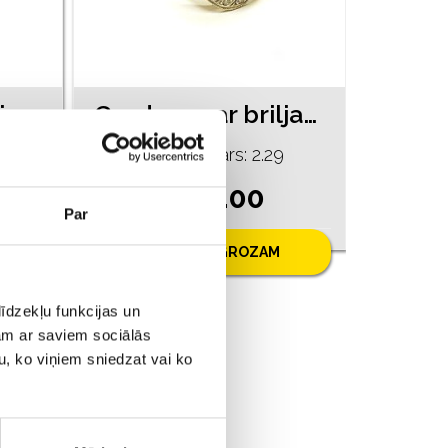
Gredzens ar briljantiem (0.12ct) 1380-5263
Gredzens ar briljantiem (0.03ct) 4310-5261
Prove: 585*, Svars: 2.29
€ 295.00
Par
PIEVIENOT GROZAM
īdzekļu funkcijas un
jam ar saviem sociālās
u, ko viņiem sniedzat vai ko