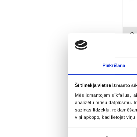
Pro
Piekrišana
Šī tīmekļa vietne izmanto sīk
Mēs izmantojam sīkfailus, lai
analizētu mūsu datplūsmu. In
saziņas līdzekļu, reklamēšana
viņi apkopo, kad lietojat viņ
Piekrišanas