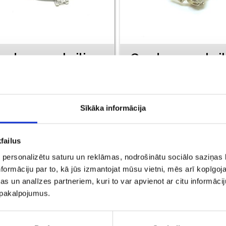
Gredzens ar briljantu (0.16ct) 2610-5263
ve: 750*, Svars: 3.09
Prove: 585*, Svars: 2.73
€ 465.00
€ 300.00
Sīkāka informācija
PIEVIENOT GROZAM
PIEVIENOT GROZAM
failus
 personalizētu saturu un reklāmas, nodrošinātu sociālo saziņas l
formāciju par to, kā jūs izmantojat mūsu vietni, mēs arī kopīgo
s un analīzes partneriem, kuri to var apvienot ar citu informācij
u pakalpojumus.