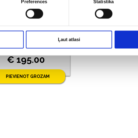
Preferences
Statistika
Gredzens ar briljantu (0.02ct) 2452-5263
Ļaut atlasi
ve: 585*, Svars: 1.54 gr
€ 195.00
PIEVIENOT GROZAM