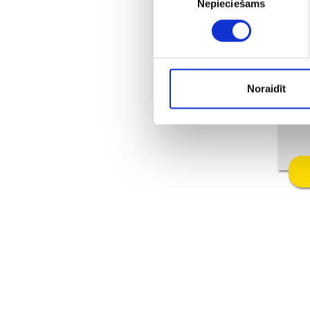
Nepieciešams
izvēle
Noraidīt
Pro