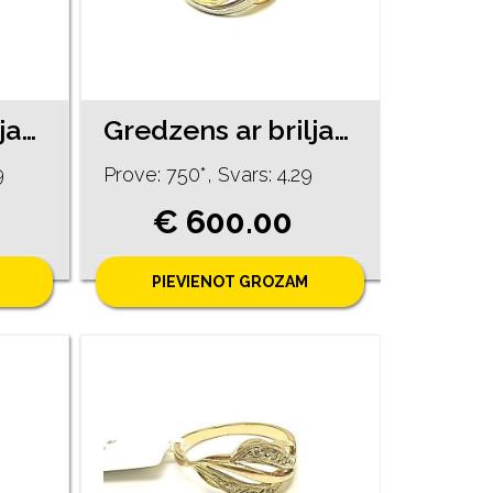
Gredzens ar briljantu (0.20ct) 5640-5261
Gredzens ar briljantiem (0.04ct) 550-5261
9
Prove: 750*, Svars: 4.29
€ 600.00
PIEVIENOT GROZAM