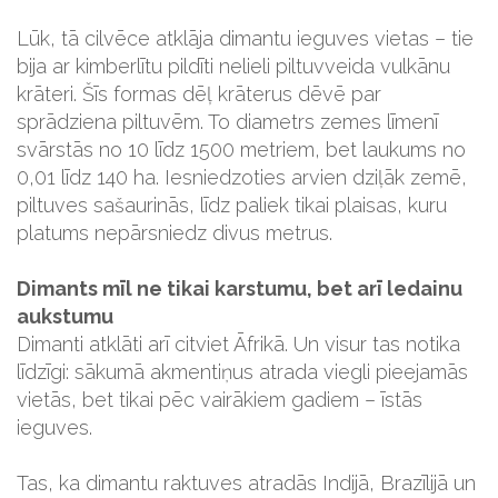
Lūk, tā cilvēce atklāja dimantu ieguves vietas – tie
bija ar kimberlītu pildīti nelieli piltuv­veida vulkānu
krāteri. Šīs formas dēļ krāterus dēvē par
sprādziena piltuvēm. To diametrs zemes līmenī
svārstās no 10 līdz 1500 metriem, bet laukums no
0,01 līdz 140 ha. Iesniedzoties arvien dziļāk zemē,
piltuves sašaurinās, līdz paliek tikai plaisas, kuru
platums nepārsniedz divus metrus.
Dimants mīl ne tikai karstumu, bet arī ledainu
aukstumu
Dimanti atklāti arī citviet Āfrikā. Un visur tas notika
līdzīgi: sākumā akmentiņus atrada viegli pieejamās
vietās, bet tikai pēc vairākiem gadiem – īstās
ieguves.
Tas, ka dimantu raktuves atradās Indijā, Brazīlijā un