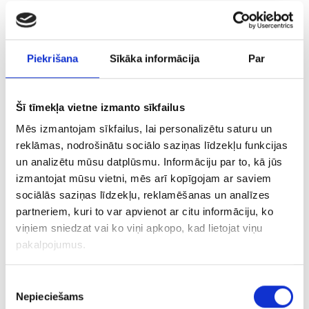
dimantu raktuves
Mup
,
YAaHHafi
,
AnxaA
u.c.
70.gados prognozēja, ka dažādās pasaules malās,
Piekrišana
Sīkāka informācija
Par
arī Austrumeiropā, ir vismaz 10 lielas dimantu
iegulas. Drīz vien šīs prognozes apstiprinājās:
1978.gadā kimberlītu atklāja Austrijā, bet 1977.gadā
Šī tīmekļa vietne izmanto sīkfailus
PSRS zinātnieki paziņoja, ka arī Arhangeļskas
Mēs izmantojam sīkfailus, lai personalizētu saturu un
apgabalā iespējams uziet dimantu atradnes.
reklāmas, nodrošinātu sociālo saziņas līdzekļu funkcijas
Latvijai šis atklājums bija īpaši nozīmīgs, jo Latvijas
un analizētu mūsu datplūsmu. Informāciju par to, kā jūs
teritorija atrodas pietiekami tuvu Arhangeļskai un
izmantojat mūsu vietni, mēs arī kopīgojam ar saviem
arī tās ģeoloģiskā struktūra ir līdzīga. Tas viss viesa
sociālās saziņas līdzekļu, reklamēšanas un analīzes
optimismu un rosināja sākt dimantu meklējumus arī
partneriem, kuri to var apvienot ar citu informāciju, ko
Latvijas teritorijā.
viņiem sniedzat vai ko viņi apkopo, kad lietojat viņu
pakalpojumus.
Vai Latvijā tad beigu beigās ir atrodami dimanti? –
par to turpinājumā.
Piekrišanas
Nepieciešams
izvēle
Avots: Vladimirs Vetreņņikovs, ģeoloģijas zinātņu