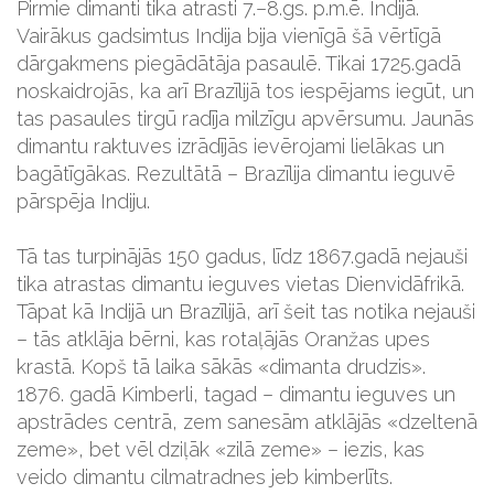
Pirmie dimanti tika atrasti 7.–8.gs. p.m.ē. Indijā.
Vairākus gadsimtus Indija bija vienīgā šā vērtīgā
dārgakmens piegādātāja pasaulē. Tikai 1725.gadā
noskaidrojās, ka arī Brazīlijā tos iespējams iegūt, un
tas pasaules tirgū radīja milzīgu apvērsumu. Jaunās
dimantu raktuves izrādījās ievērojami lielākas un
bagātīgākas. Rezultātā – Brazīlija dimantu ieguvē
pārspēja Indiju.
Tā tas turpinājās 150 gadus, līdz 1867.gadā nejauši
tika atrastas dimantu ieguves vietas Dienvidāfrikā.
Tāpat kā Indijā un Brazīlijā, arī šeit tas notika nejauši
– tās atklāja bērni, kas rotaļājās Oranžas upes
krastā. Kopš tā laika sākās «dimanta drudzis».
1876. gadā Kimberli, tagad – dimantu ieguves un
apstrādes centrā, zem sanesām atklājās «dzeltenā
zeme», bet vēl dziļāk «zilā zeme» – iezis, kas
veido dimantu cilmatradnes jeb kimberlīts.