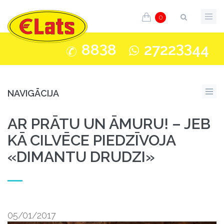
0
3
33
88
8
2722
44
NAVIGĀCIJA
AR PRĀTU UN ĀMURU! – JEB
KĀ CILVĒCE PIEDZĪVOJA
«DIMANTU DRUDZI»
05/01/2017