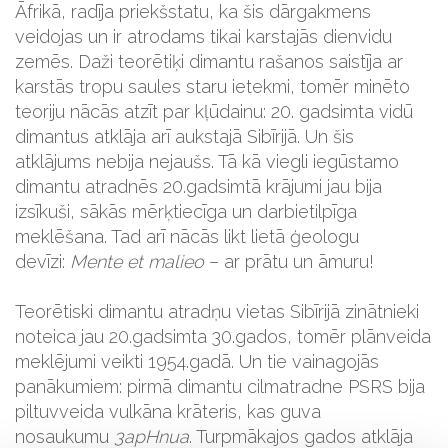
Āfrikā, radīja priekšstatu, ka šis dārgakmens
veidojas un ir atrodams tikai karstajās dienvidu
zemēs. Daži teorētiķi dimantu rašanos saistīja ar
karstās tropu saules staru ietekmi, tomēr minēto
teoriju nācās atzīt par kļūdainu: 20. gadsimta vidū
dimantus atklāja arī aukstajā Sibīrijā. Un šis
atklājums nebija nejaušs. Tā kā viegli iegūstamo
dimantu atradnēs 20.gadsimtā krājumi jau bija
izsīkuši, sākās mērķtiecīga un darbietilpīga
meklēšana. Tad arī nācās likt lietā ģeologu
devīzi:
Mente et malieo
– ar prātu un āmuru!
Teorētiski dimantu atradņu vietas Sibīrijā zinātnieki
noteica jau 20.gadsimta 30.gados, tomēr plānveida
meklējumi veikti 1954.gadā. Un tie vainagojās
panākumiem: pirmā dimantu cilmatradne PSRS bija
piltuvveida vulkāna krāteris, kas guva
nosaukumu
3apHnua
. Turpmākajos gados atklāja