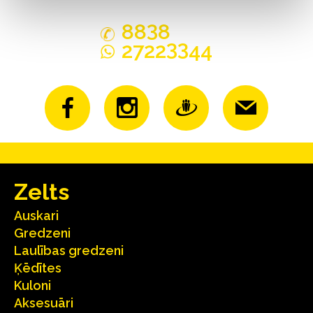
3
88
8
33
2722
44
Zelts
Auskari
Gredzeni
Laulības gredzeni
Ķēdītes
Kuloni
Aksesuāri