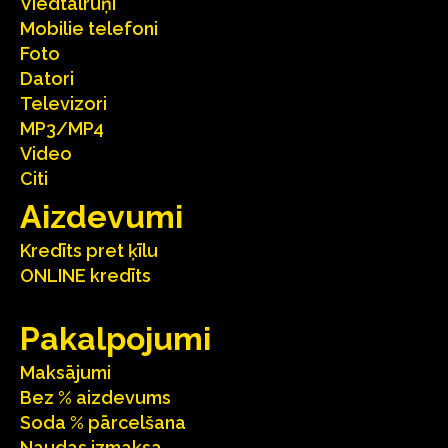
Viedtālruņi
Mobilie telefoni
Foto
Datori
Televizori
MP3/MP4
Video
Citi
Aizdevumi
Kredīts pret ķīlu
ONLINE kredīts
Pakalpojumi
Maksājumi
Bez % aizdevums
Soda % pārcelšana
Naudas izmaksa