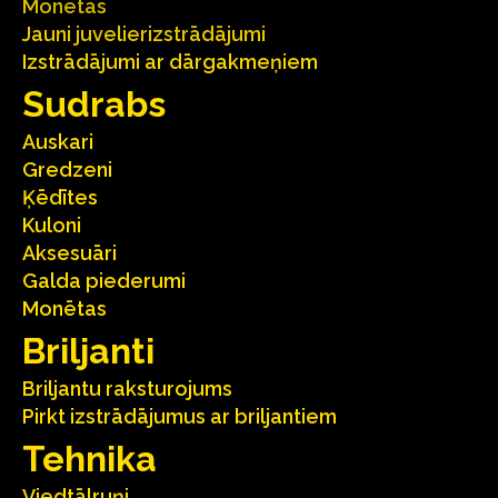
Monētas
Jauni juvelierizstrādājumi
Izstrādājumi ar dārgakmeņiem
Sudrabs
Auskari
Gredzeni
Ķēdītes
Kuloni
Aksesuāri
Galda piederumi
Monētas
Briljanti
Briljantu raksturojums
Pirkt izstrādājumus ar briljantiem
Tehnika
Viedtālruņi