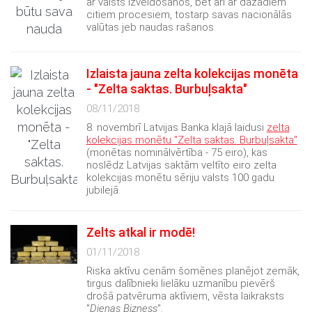
ar valsts izveidošanos, bet arī ar dažādiem
citiem procesiem, tostarp savas nacionālās
valūtas jeb naudas rašanos.
Izlaista jauna zelta kolekcijas monēta
- "Zelta saktas. Burbuļsakta"
08/11/2018
8. novembrī Latvijas Banka klajā laidusi
zelta
kolekcijas monētu "Zelta saktas. Burbuļsakta"
(monētas nominālvērtība - 75 eiro), kas
noslēdz Latvijas saktām veltīto eiro zelta
kolekcijas monētu sēriju valsts 100 gadu
jubilejā.
Zelts atkal ir modē!
01/11/2018
Riska aktīvu cenām šomēnes planējot zemāk,
tirgus dalībnieki lielāku uzmanību pievērš
drošā patvēruma aktīviem, vēsta laikraksts
"
Dienas Bizness
".