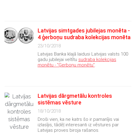
Latvijas simtgades jubilejas monēta -
4 ģerboņu sudraba kolekcijas monēta
23/10/2018
Latvijas Banka klajā laidusi Latvijas valsts 100
gadu jubilejai veltītu
sudraba kolekcijas
monētu - "Ģerboņu monētu"
.
Latvijas dārgmetālu kontroles
sistēmas vēsture
18/10/2018
Droši vien, ka ne katrs šo ir pamanījis vai
izlasījis, tādēļ interesanti iz vēstures par
Latvijas proves biroja rašanos.