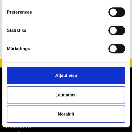
3
88
8
Preferences
33
2722
44
Statistika
Mārketings
Atļaut visu
Zelts
Auskari
Ļaut atlasi
Gredzeni
Laulības gredzeni
Ķēdītes
Noraidīt
Kuloni
Aksesuāri