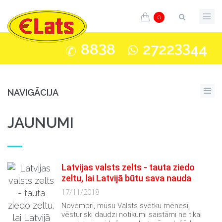
0
3
33
88
8
2722
44
NAVIGĀCIJA
JAUNUMI
Latvijas valsts zelts - tauta ziedo
zeltu, lai Latvijā būtu sava nauda
17/11/2018
Novembrī, mūsu Valsts svētku mēnesī,
vēsturiski daudzi notikumi saistāmi ne tikai