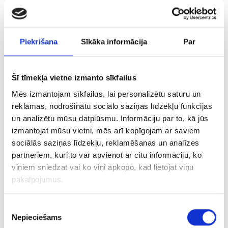
sērija, kas ir viens no veltījumiem Latvijas
valsts 100 gadu jubilejā.
Piekrišana
Sīkāka informācija
Par
Normāls zelta ķēriens Austrālijā!
20/09/2018
Šī tīmekļa vietne izmanto sīkfailus
Kanādas kalnrūpniecības kompānija šahtā
Austrālijas rietumu daļā ieguvusi divus
Mēs izmantojam sīkfailus, lai personalizētu saturu un
milzīgus zelta tīrradņus, kuru kopējā cena
reklāmas, nodrošinātu sociālo saziņas līdzekļu funkcijas
varētus sasniegt 11,5 miljonus ASV dolāru jeb
gandrīz 10 miljonus eiro!
un analizētu mūsu datplūsmu. Informāciju par to, kā jūs
izmantojat mūsu vietni, mēs arī kopīgojam ar saviem
sociālās saziņas līdzekļu, reklamēšanas un analīzes
‹
1
2
3
4
5
6
7
8
9
10
...
18
19
›
partneriem, kuri to var apvienot ar citu informāciju, ko
viņiem sniedzat vai ko viņi apkopo, kad lietojat viņu
pakalpojumus.
Piekrišanas
Nepieciešams
izvēle