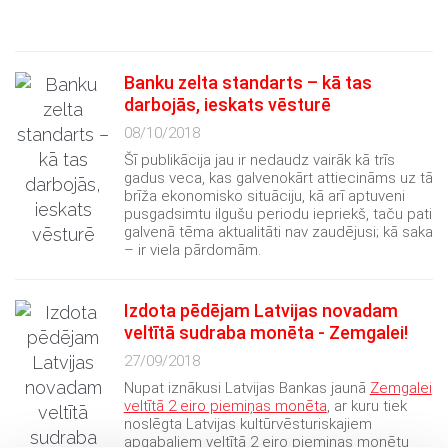
Banku zelta standarts – kā tas
darbojās, ieskats vēsturē
08/10/2018
Šī publikācija jau ir nedaudz vairāk kā trīs
gadus veca, kas galvenokārt attiecināms uz tā
brīža ekonomisko situāciju, kā arī aptuveni
pusgadsimtu ilgušu periodu iepriekš, taču pati
galvenā tēma aktualitāti nav zaudējusi; kā saka
– ir viela pārdomām.
Izdota pēdējam Latvijas novadam
veltītā sudraba monēta - Zemgalei!
27/09/2018
Nupat iznākusi Latvijas Bankas jaunā
Zemgalei
veltītā 2 eiro piemiņas monēta
, ar kuru tiek
noslēgta Latvijas kultūrvēsturiskajiem
apgabaliem veltītā 2 eiro piemiņas monētu