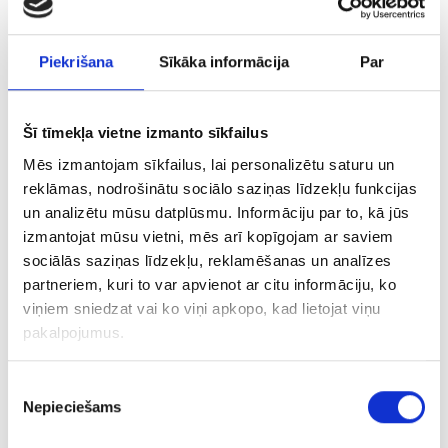
Atrast zeltu un dārgumus? Arī
Piekrišana
Sīkāka informācija
Par
mūsdienās tas ir iespējams!
05/07/2017
Šī tīmekļa vietne izmanto sīkfailus
Iedomājies, tu nejauši atrodi dārgumu lādi...
Senos laikos pirāti tos regulāri slēpa gan uz
Mēs izmantojam sīkfailus, lai personalizētu saturu un
sauszemes, gan ūdens dzelmē.
reklāmas, nodrošinātu sociālo saziņas līdzekļu funkcijas
un analizētu mūsu datplūsmu. Informāciju par to, kā jūs
izmantojat mūsu vietni, mēs arī kopīgojam ar saviem
‹
1
2
...
5
6
7
8
9
10
11
...
18
19
›
sociālās saziņas līdzekļu, reklamēšanas un analīzes
partneriem, kuri to var apvienot ar citu informāciju, ko
viņiem sniedzat vai ko viņi apkopo, kad lietojat viņu
pakalpojumus.
Piekrišanas
Nepieciešams
izvēle
3