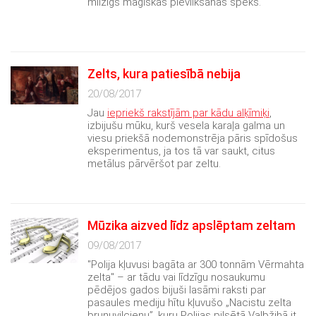
milzīgs maģiskās pievilkšanas spēks.
Zelts, kura patiesībā nebija
20/08/2017
Jau
iepriekš rakstījām par kādu alķīmiķi
,
izbijušu mūku, kurš vesela karaļa galma un
viesu priekšā nodemonstrēja pāris spīdošus
eksperimentus, ja tos tā var saukt, citus
metālus pārvēršot par zeltu.
Mūzika aizved līdz apslēptam zeltam
09/08/2017
"Polija kļuvusi bagāta ar 300 tonnām Vērmahta
zelta" – ar tādu vai līdzīgu nosaukumu
pēdējos gados bijuši lasāmi raksti par
pasaules mediju hītu kļuvušo „Nacistu zelta
bruņuvilcienu”, kuru Polijas pilsētā Valbžihā it