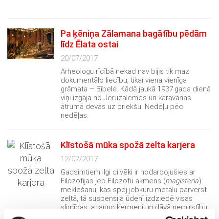
Pa ķēniņa Zālamana bagātību pēdām
līdz Ēlata ostai
20/07/2017
Arheologu rīcībā nekad nav bijis tik maz
dokumentālo liecību, tikai viena vienīga
grāmata – Bībele. Kādā jaukā 1937.gada dienā
viņi izgāja no Jeruzalemes un karavānas
ātrumā devās uz priekšu. Nedēļu pēc
nedēļas.
Klīstošā mūka spožā zelta karjera
12/07/2017
Gadsimtiem ilgi cilvēki ir nodarbojušies ar
Filozofijas jeb Filozofu akmens (
magisteria
)
meklēšanu, kas spēj jebkuru metālu pārvērst
zeltā, tā suspensija ūdenī izdziedē visas
slimības, atjauno ķermeni un dāvā nemirstību.