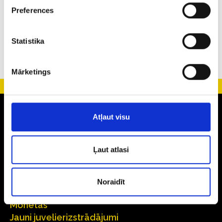
88
8
33
2722
44
Preferences
Statistika
Mārketings
Zelts
Atļaut visu
Auskari
Gredzeni
Ļaut atlasi
Laulības gredzeni
Ķēdītes
Kuloni
Noraidīt
Aksesuāri
Monētas
Jauni juvelierizstrādājumi