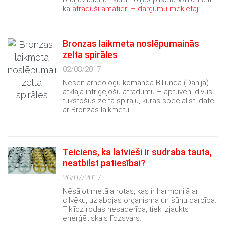
kā
atraduši amatieri – dārgumu meklētāji
.
Bronzas laikmeta noslēpumainās
zelta spirāles
02/08/2017
Nesen arheologu komanda Billundā (Dānija)
atklāja intriģējošu atradumu – aptuveni divus
tūkstošus zelta spirāļu, kuras speciālisti datē
ar Bronzas laikmetu.
Teiciens, ka latvieši ir sudraba tauta,
neatbilst patiesībai?
26/07/2017
Nēsājot metāla rotas, kas ir harmonijā ar
cilvēku, uzlabojas organisma un šūnu darbība.
Tiklīdz rodas nesaderība, tiek izjaukts
enerģētiskais līdzsvars.