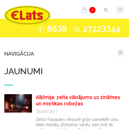
0
3
33
88
8
2722
44
NAVIGĀCIJA
JAUNUMI
Alķīmija: zelta vilinājums uz zinātnes
un mistikas robežas
28/08/2017
Zelts! Pasaules vēsturē grūti sameklēt otru
tādu metālu, jēdzienu, vārdu, kam būt tik