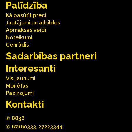
Palīdzība
Kā pasūtīt preci
Jautājumi un atbildes
Apmaksas veidi
Noteikumi
Cenrādis
Sadarbības partneri
Interesanti
Visi jaunumi
Monētas
Paziņojumi
Kontakti
88
3
8
67160
333
,
27223344