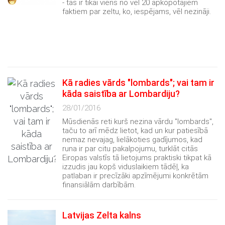
- tas ir tikai viens no vēl 20 apkopotajiem
faktiem par zeltu, ko, iespējams, vēl nezināji.
Kā radies vārds "lombards"; vai tam ir
kāda saistība ar Lombardiju?
28/01/2016
Mūsdienās reti kurš nezina vārdu "lombards",
taču to arī mēdz lietot, kad un kur patiesībā
nemaz nevajag, lielākoties gadījumos, kad
runa ir par citu pakalpojumu, turklāt citās
Eiropas valstīs tā lietojums praktiski tikpat kā
izzudis jau kopš viduslaikiem tādēļ, ka
patlaban ir precīzāki apzīmējumi konkrētām
finansiālām darbībām.
Latvijas Zelta kalns