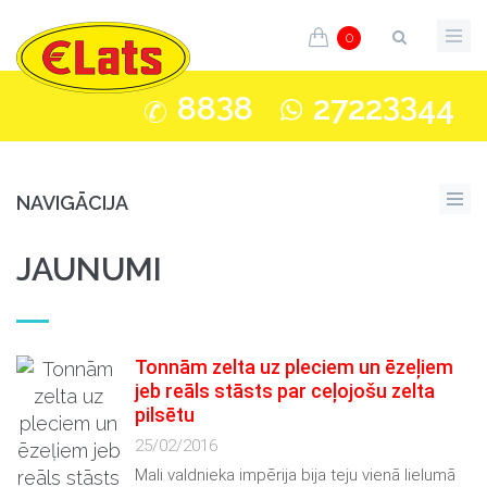
0
3
33
88
8
2722
44
NAVIGĀCIJA
JAUNUMI
Tonnām zelta uz pleciem un ēzeļiem
jeb reāls stāsts par ceļojošu zelta
pilsētu
25/02/2016
Mali valdnieka impērija bija teju vienā lielumā