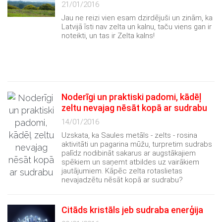
21/01/2016
Jau ne reizi vien esam dzirdējuši un zinām, ka
Latvijā īsti nav zelta un kalnu, taču viens gan ir
noteikti, un tas ir Zelta kalns!
Noderīgi un praktiski padomi, kādēļ
zeltu nevajag nēsāt kopā ar sudrabu
14/01/2016
Uzskata, ka Saules metāls - zelts - rosina
aktivitāti un pagarina mūžu, turpretim sudrabs
palīdz nodibināt sakarus ar augstākajiem
spēkiem un saņemt atbildes uz vairākiem
jautājumiem. Kāpēc zelta rotaslietas
nevajadzētu nēsāt kopā ar sudrabu?
Citāds kristāls jeb sudraba enerģija