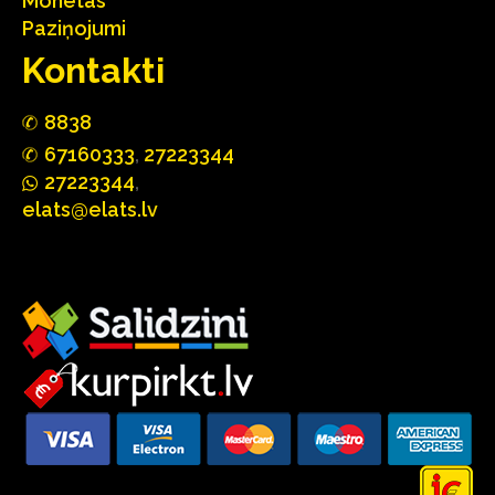
Monētas
Paziņojumi
Kontakti
88
3
8
67160
333
,
27223344
2722
33
44
,
elats@elats.lv