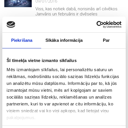
09/01/2016
Viss, kas notiek dabā, norisinās arī cilvēkos.
Janvāris un februāris ir dvēseles
pārdzīvojumu laiks, mācīšanās būt harmonijā
ar sevi. Pirmajos divos gada mēnešos dabas
spēks ir mierā, tumsā, klusumā, rāmumā.
Piekrišana
Sīkāka informācija
Par
Zelta piparkūku recepte
Šī tīmekļa vietne izmanto sīkfailus
30/12/2015
Mēs izmantojam sīkfailus, lai personalizētu saturu un
Tiem, kas vēl nav paguvuši Ziemassvētkos, uz
Jaungada sagaidīšanu droši vēl var uzspēt
reklāmas, nodrošinātu sociālo saziņas līdzekļu funkcijas
sacept gardas un zeltainas piparkūkas,
un analizētu mūsu datplūsmu. Informāciju par to, kā jūs
turklāt laba piparkūku mīklas recepte svētku
izmantojat mūsu vietni, mēs arī kopīgojam ar saviem
laikā ir zelta vērta.
sociālās saziņas līdzekļu, reklamēšanas un analīzes
partneriem, kuri to var apvienot ar citu informāciju, ko
‹
1
2
...
10
11
12
13
14
15
16
17
18
19
viņiem sniedzat vai ko viņi apkopo, kad lietojat viņu
›
pakalpojumus.