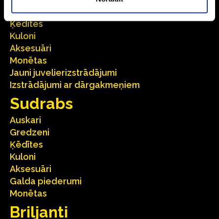
Laulības gredzeni
Ķēdītes
Kuloni
Aksesuāri
Monētas
Jauni juvelierizstrādājumi
Izstrādājumi ar dārgakmeņiem
Sudrabs
Auskari
Gredzeni
Ķēdītes
Kuloni
Aksesuāri
Galda piederumi
Monētas
Briljanti