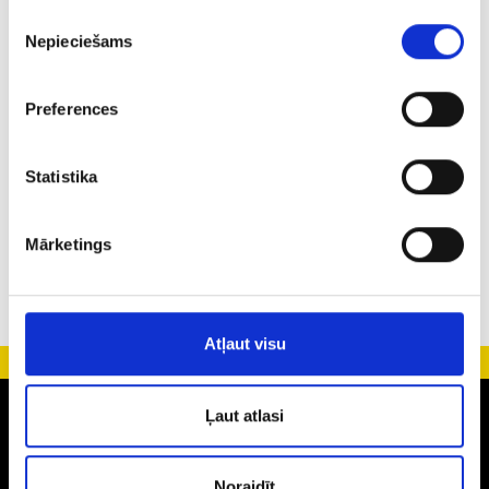
Piekrišanas
Nepieciešams
izvēle
Preferences
3
88
8
Statistika
33
2722
44
Mārketings
Atļaut visu
Zelts
Ļaut atlasi
Auskari
Gredzeni
Noraidīt