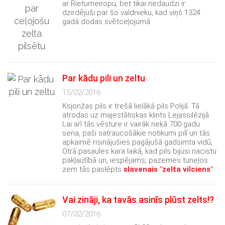
ar Rietumeiropu, bet tikai nedaudzi ir
dzirdējuši par šo valdnieku, kad viņš 1324.
gadā dodas svētceļojumā.
Par kādu pili un zeltu
15/02/2016
Ksjonžas pils ir trešā lielākā pils Polijā. Tā
atrodas uz majestātiskas klints Lejassilēzijā.
Lai arī tās vēsture ir vairāk nekā 700 gadu
sena, paši satraucošākie notikumi pilī un tās
apkaimē risinājušies pagājušā gadsimta vidū,
Otrā pasaules kara laikā, kad pils bijusi nacistu
pakļautībā un, iespējams, pazemes tuneļos
zem tās paslēpts
slavenais "zelta vilciens"
.
Vai zināji, ka tavās asinīs plūst zelts!?
07/02/2016