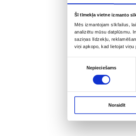
Šī tīmekļa vietne izmanto sīk
Mēs izmantojam sīkfailus, lai
analizētu mūsu datplūsmu. In
saziņas līdzekļu, reklamēšana
viņi apkopo, kad lietojat viņ
Piekrišanas
Nepieciešams
izvēle
Noraidīt