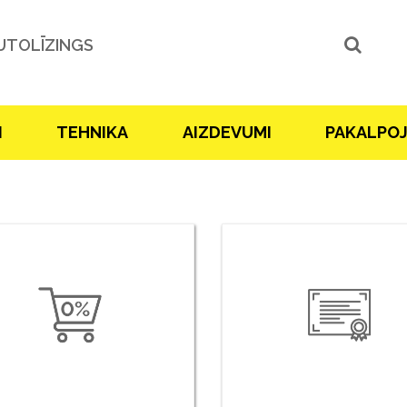
UTOLĪZINGS
I
TEHNIKA
AIZDEVUMI
PAKALPO