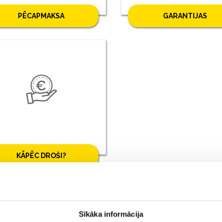
PĒCAPMAKSA
GARANTIJAS
KĀPĒC DROŠI?
Sīkāka informācija