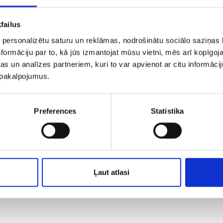
failus
 personalizētu saturu un reklāmas, nodrošinātu sociālo saziņas l
formāciju par to, kā jūs izmantojat mūsu vietni, mēs arī kopīgo
s un analīzes partneriem, kuri to var apvienot ar citu informācij
u pakalpojumus.
Preferences
Statistika
Ļaut atlasi