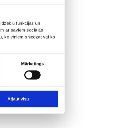
īdzekļu funkcijas un
jam ar saviem sociālās
u, ko viņiem sniedzat vai ko
Mārketings
Atļaut visu