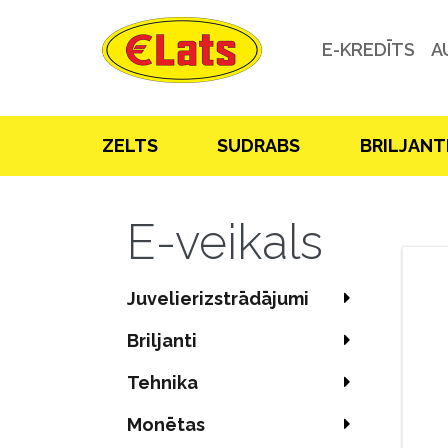
E-KREDĪTS
A
ZELTS
SUDRABS
BRILJANT
E-veikals
Juvelierizstrādājumi
Briljanti
Tehnika
Monētas