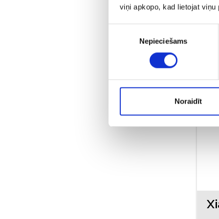
viņi apkopo, kad lietojat viņ
Piekrišanas
Nepieciešams
izvēle
Noraidīt