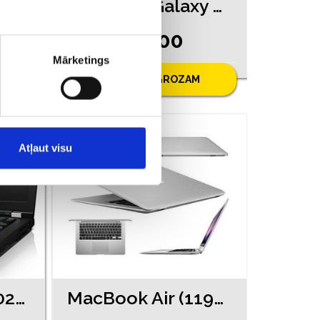
Apple iPad Mini 2 Wi-Fi + Cellular 64GB (p0 730-45)
Samsung Galaxy Tab A8 (1090-0561)
€ 80.00
Mārketings
PIEVIENOT GROZAM
Atļaut visu
Lenovo T420 (10240-2221)
MacBook Air (11920-4551)