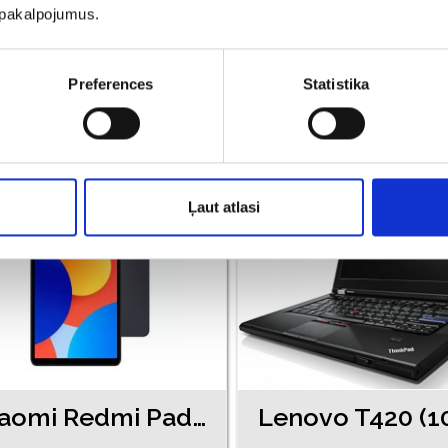
Acer Aspire 5349 (17840-1151)
u pakalpojumus.
€ 80.00
€ 80.00
Preferences
Statistika
PIEVIENOT GROZAM
PIEVIENOT GROZAM
Ļaut atlasi
Xiaomi Redmi Pad SE 8.7 (13250-2561)