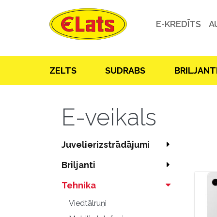
E-KREDĪTS
A
ZELTS
SUDRABS
BRILJANT
E-veikals
Juvelierizstrādājumi
Briljanti
Tehnika
Viedtālruņi