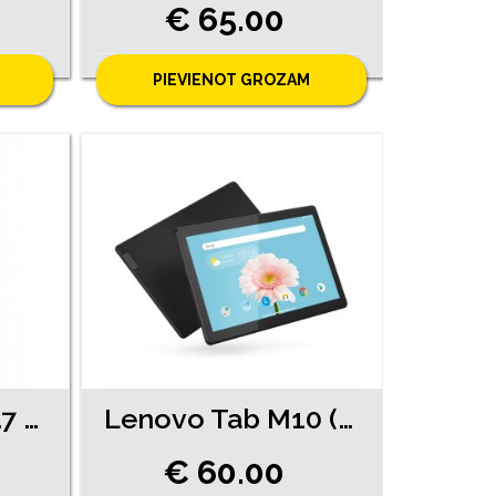
€ 65.00
PIEVIENOT GROZAM
Redmi Pad SE 8.7 (4140-6461)
Lenovo Tab M10 (10760-0651)
€ 60.00