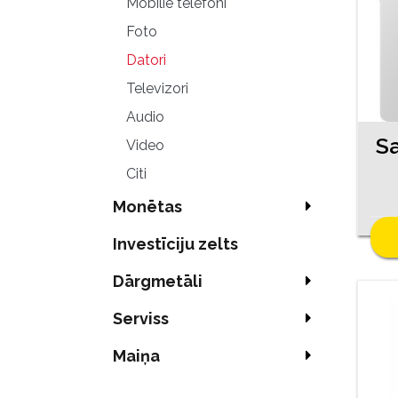
Mobilie telefoni
Foto
Datori
Televizori
Audio
Video
Citi
Monētas
Investīciju zelts
Dārgmetāli
Serviss
Maiņa