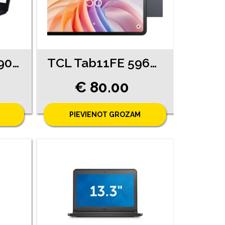
Acer Aspire 3 (990-2561)
TCL Tab11FE 5960-6461
€ 80.00
PIEVIENOT GROZAM