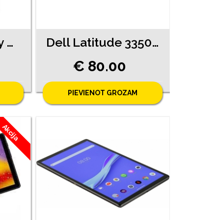
Samsung Galaxy Tab A8 (9880-8361)
Dell Latitude 3350 (18590-8141)
€ 80.00
PIEVIENOT GROZAM
Akcija