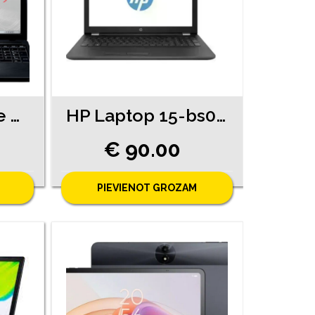
Toshiba Satellite C660_1 TD (3510-4061)
HP Laptop 15-bs0xx (420-8361)
€ 90.00
PIEVIENOT GROZAM