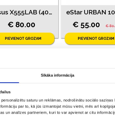
Asus X555LAB (4060-1163)
€ 80.00
€ 55.00
€ 80
PIEVIENOT GROZAM
PIEVIENOT GROZAM
Sīkāka informācija
failus
 personalizētu saturu un reklāmas, nodrošinātu sociālo saziņas l
formāciju par to, kā jūs izmantojat mūsu vietni, mēs arī kopīgo
s un analīzes partneriem, kuri to var apvienot ar citu informācij