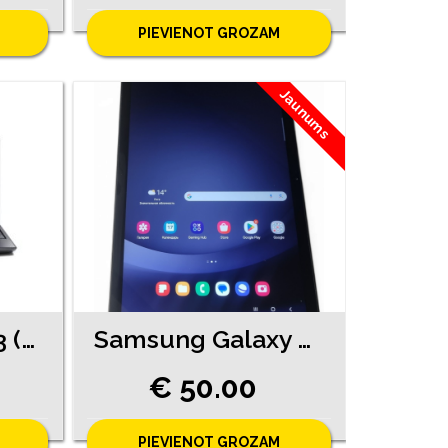
PIEVIENOT GROZAM
Jaunums
Acer Aspire 5253 (8600-8161)
Samsung Galaxy Tab A (2016) SM-T585 ( 7710-5761)
€ 50.00
PIEVIENOT GROZAM