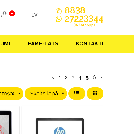
3
88
8
LV
0
33
2722
44
(WhatsApp)
JUMI
PAR E-LATS
KONTAKTI
‹
1
2
3
4
5
6
›
stoša)
Skaits lapā