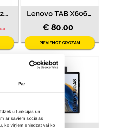
eStar URBAN 1020L (10180-4031)
Lenovo TAB X606L (640-0563)
€ 80.00
.00
PIEVIENOT GROZAM
Par
īdzekļu funkcijas un
jam ar saviem sociālās
u, ko viņiem sniedzat vai ko