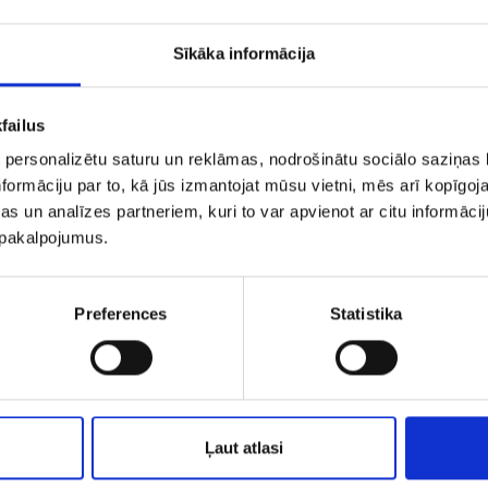
Sīkāka informācija
failus
 personalizētu saturu un reklāmas, nodrošinātu sociālo saziņas l
formāciju par to, kā jūs izmantojat mūsu vietni, mēs arī kopīgo
s un analīzes partneriem, kuri to var apvienot ar citu informācij
u pakalpojumus.
Gredzens 1990-3463
Preferences
Statistika
€ 115.00
€ 16.00
PIEVIENOT GROZAM
PIEVIENOT GROZAM
Ļaut atlasi