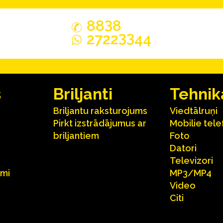
3
88
8
33
2722
44
s
Briljanti
Tehnik
Briljantu raksturojums
Viedtālruņi
Pirkt izstrādājumus ar
Mobilie tele
briljantiem
Foto
Datori
Televizori
umi
MP3/MP4
Video
Citi