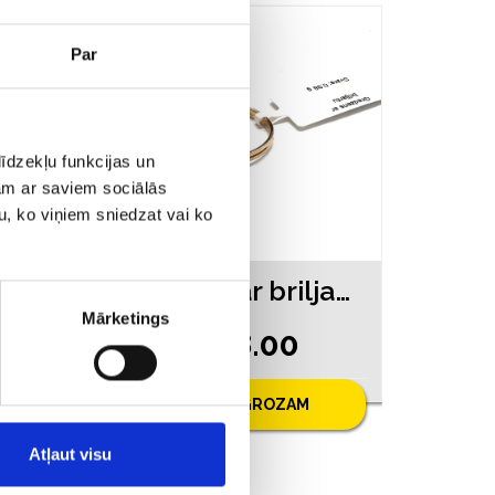
Par
īdzekļu funkcijas un
jam ar saviem sociālās
u, ko viņiem sniedzat vai ko
Gredzens 191g6-3463
Gredzens ar briljantiem (0.01ct) 3323-0763
Mārketings
€ 108.00
PIEVIENOT GROZAM
Atļaut visu