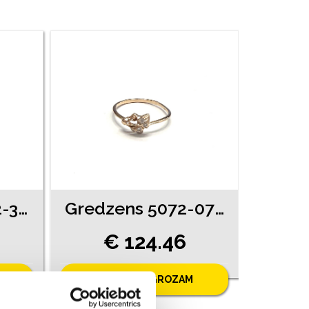
Gredzens 189g2-3461
Gredzens 5072-0761
€ 124.46
PIEVIENOT GROZAM