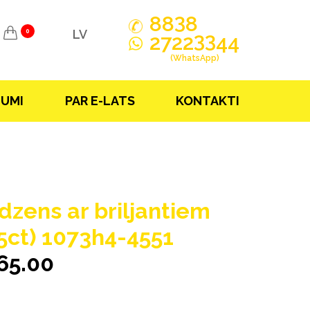
3
88
8
LV
0
33
2722
44
(WhatsApp)
JUMI
PAR E-LATS
KONTAKTI
dzens ar briljantiem
15ct) 1073h4-4551
65.00