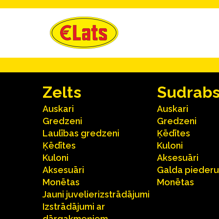
Zelts
Sudrab
Auskari
Auskari
Gredzeni
Gredzeni
Laulības gredzeni
Ķēdītes
Ķēdītes
Kuloni
Kuloni
Aksesuāri
Aksesuāri
Galda pieder
Monētas
Monētas
Jauni juvelierizstrādājumi
Izstrādājumi ar
dārgakmeņiem