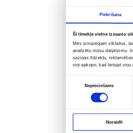
Piekrišana
Šī tīmekļa vietne izmanto sīk
Mēs izmantojam sīkfailus, lai
analizētu mūsu datplūsmu. In
saziņas līdzekļu, reklamēšana
viņi apkopo, kad lietojat viņ
Piekrišanas
Nepieciešams
izvēle
Noraidīt