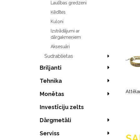
Laulības gredzeni
Ķēdītes
Kuloni
Izstrādājumi ar
dārgakmeņiem
Aksesuāri
Sudrablietas
Briljanti
Tehnika
Attēla
Monētas
Investīciju zelts
Dārgmetāli
Serviss
SA