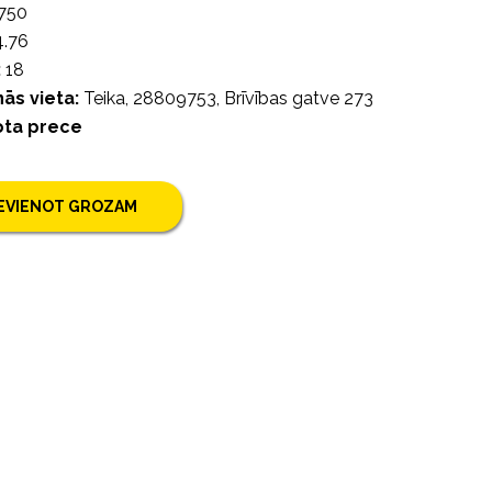
750
.76
:
18
ās vieta:
Teika, 28809753, Brīvības gatve 273
ota prece
IEVIENOT GROZAM