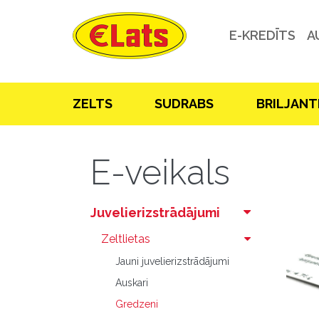
E-KREDĪTS
A
ZELTS
SUDRABS
BRILJANT
E-veikals
Juvelierizstrādājumi
Zeltlietas
Jauni juvelierizstrādājumi
Auskari
Gredzeni