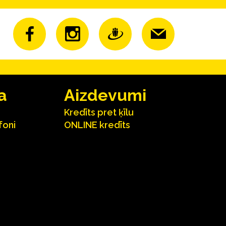
a
Aizdevumi
Kredīts pret ķīlu
foni
ONLINE kredīts