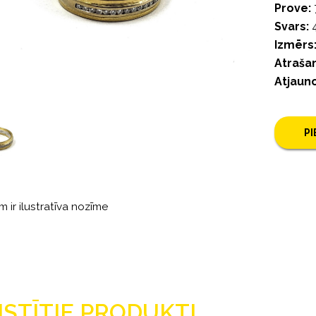
Prove:
Svars:
4
Izmērs
Atrašan
Atjaun
P
m ir ilustratīva nozīme
ISTĪTIE PRODUKTI