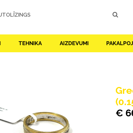
UTOLĪZINGS
I
TEHNIKA
AIZDEVUMI
PAKALPO
Gre
(0.
€ 6