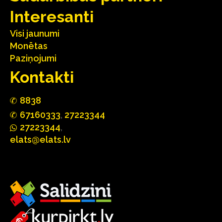
Interesanti
Visi jaunumi
Monētas
Paziņojumi
Kontakti
88
3
8
67160
333
,
27223344
2722
33
44
,
elats@elats.lv