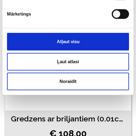
€ 16.00
Mārketings
PIEVIENOT GROZAM
Atļaut visu
Ļaut atlasi
Noraidīt
Gredzens ar briljantiem (0.01ct) 3323-0763
€ 108.00