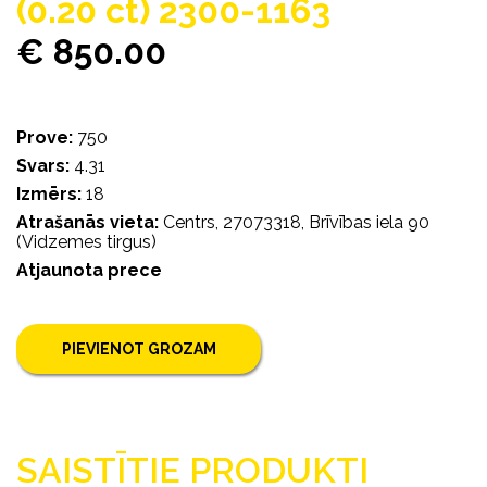
(0.20 ct) 2300-1163
€ 850.00
Prove:
750
Svars:
4.31
Izmērs:
18
Atrašanās vieta:
Centrs, 27073318, Brīvības iela 90
(Vidzemes tirgus)
Atjaunota prece
PIEVIENOT GROZAM
SAISTĪTIE PRODUKTI