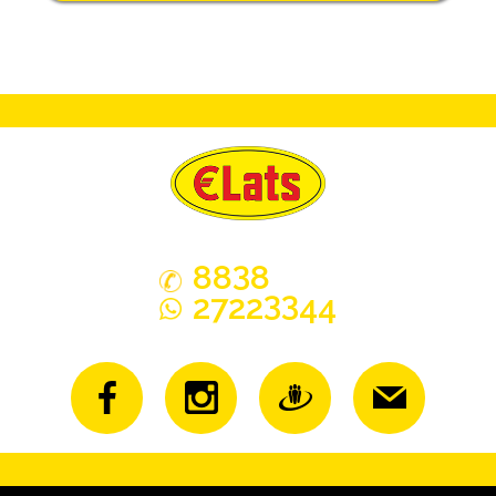
3
88
8
33
2722
44