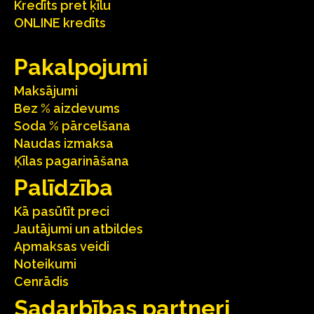
Kredīts pret ķīlu
ONLINE kredīts
Pakalpojumi
Maksājumi
Bez % aizdevums
Soda % pārcelšana
Naudas izmaksa
Ķīlas pagarināšana
Palīdzība
Kā pasūtīt preci
Jautājumi un atbildes
Apmaksas veidi
Noteikumi
Cenrādis
Sadarbības partneri