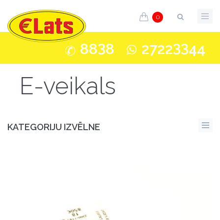
0
3
33
88
8
2722
44
E-veikals
KATEGORIJU IZVĒLNE