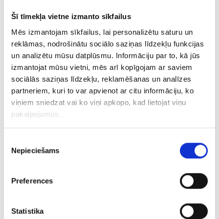
Šī tīmekļa vietne izmanto sīkfailus
Gredzens 1990-3463
Mēs izmantojam sīkfailus, lai personalizētu saturu un
reklāmas, nodrošinātu sociālo saziņas līdzekļu funkcijas
€ 115.00
un analizētu mūsu datplūsmu. Informāciju par to, kā jūs
izmantojat mūsu vietni, mēs arī kopīgojam ar saviem
PIEVIENOT GROZAM
sociālās saziņas līdzekļu, reklamēšanas un analīzes
partneriem, kuri to var apvienot ar citu informāciju, ko
viņiem sniedzat vai ko viņi apkopo, kad lietojat viņu
pakalpojumus.
Piekrišanas
Nepieciešams
izvēle
Preferences
Gredzens 191g6-3463
Statistika