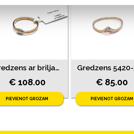
Gredzens ar briljantiem (0.01ct) 3323-0763
€ 108.00
€ 85.00
PIEVIENOT GROZAM
PIEVIENOT GROZAM