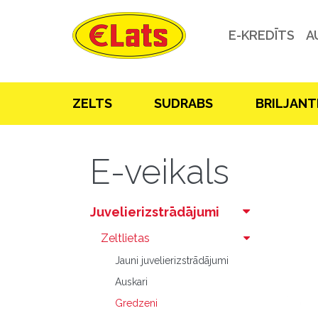
E-KREDĪTS
A
ZELTS
SUDRABS
BRILJANT
E-veikals
Juvelierizstrādājumi
Zeltlietas
Jauni juvelierizstrādājumi
Auskari
Gredzeni