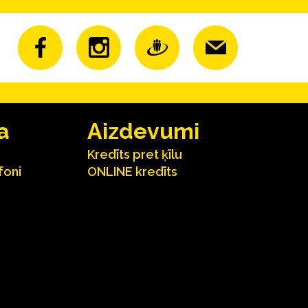
a
Aizdevumi
Kredīts pret ķīlu
foni
ONLINE kredīts