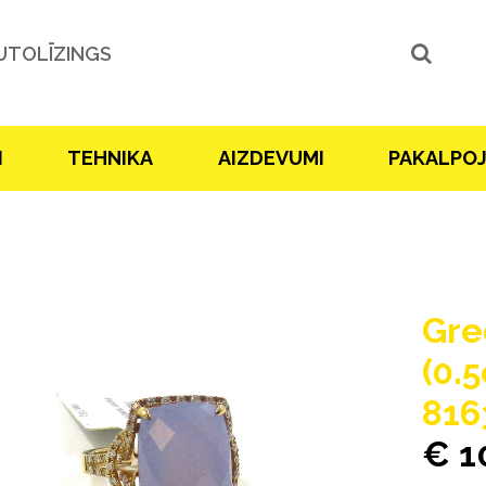
UTOLĪZINGS
I
TEHNIKA
AIZDEVUMI
PAKALPO
Gre
(0.
816
€ 1