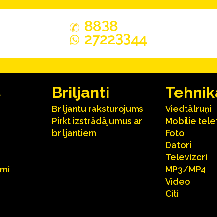
3
88
8
33
2722
44
s
Briljanti
Tehnik
Briljantu raksturojums
Viedtālruņi
Pirkt izstrādājumus ar
Mobilie tele
briljantiem
Foto
Datori
Televizori
umi
MP3/MP4
Video
Citi