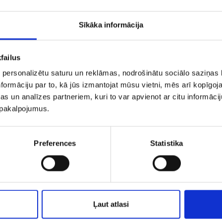
Sīkāka informācija
failus
 personalizētu saturu un reklāmas, nodrošinātu sociālo saziņas l
formāciju par to, kā jūs izmantojat mūsu vietni, mēs arī kopīgo
s un analīzes partneriem, kuri to var apvienot ar citu informācij
u pakalpojumus.
Gredzens 5072-0761
Preferences
Statistika
€ 124.46
€ 115.00
PIEVIENOT GROZAM
PIEVIENOT GROZAM
Ļaut atlasi