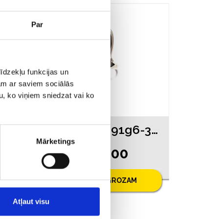
Par
īdzekļu funkcijas un
jam ar saviem sociālās
u, ko viņiem sniedzat vai ko
Gredzens 1990-3463
Gredzens 191g6-3463
Mārketings
€ 16.00
PIEVIENOT GROZAM
Atļaut visu