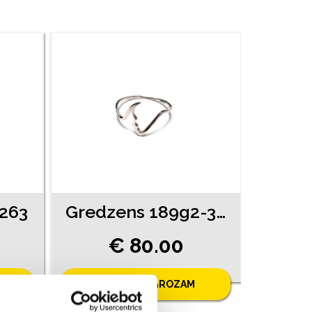
2263
Gredzens 189g2-3461
€ 80.00
PIEVIENOT GROZAM