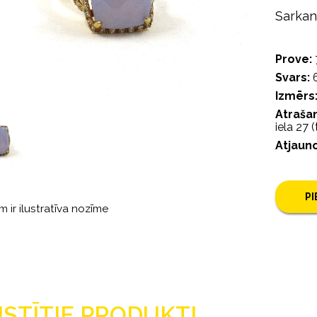
Sarkan
Prove:
Svars:
6
Izmērs
Atrašan
iela 27 
Atjaun
P
m ir ilustratīva nozīme
ISTĪTIE PRODUKTI