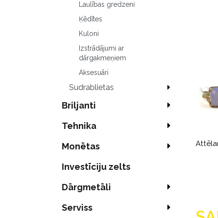
Laulības gredzeni
Ķēdītes
Kuloni
Izstrādājumi ar
dārgakmeņiem
Aksesuāri
Sudrablietas
Briljanti
Tehnika
Attēla
Monētas
Investīciju zelts
Dārgmetāli
Serviss
SA