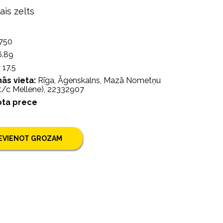
ais zelts
750
.89
:
17.5
ās vieta:
Rīga, Āgenskalns, Mazā Nometņu
(t/c Mellene), 22332907
ota prece
IEVIENOT GROZAM