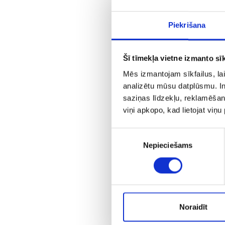
Piekrišana
Šī tīmekļa vietne izmanto sīk
Mēs izmantojam sīkfailus, lai
analizētu mūsu datplūsmu. In
saziņas līdzekļu, reklamēšana
viņi apkopo, kad lietojat viņ
Piekrišanas
Nepieciešams
izvēle
Noraidīt