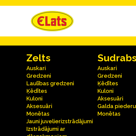
Zelts
Sudrab
Auskari
Auskari
Gredzeni
Gredzeni
Laulības gredzeni
Ķēdītes
Ķēdītes
Kuloni
Kuloni
Aksesuāri
Aksesuāri
Galda pieder
Monētas
Monētas
Jauni juvelierizstrādājumi
Izstrādājumi ar