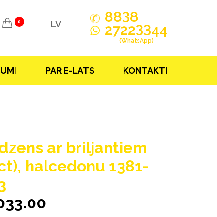
3
88
8
LV
0
33
2722
44
(WhatsApp)
JUMI
PAR E-LATS
KONTAKTI
dzens ar briljantiem
5ct), halcedonu 1381-
3
033.00