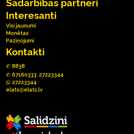
Sadarbības partneri
Interesanti
Visi jaunumi
Monētas
Paziņojumi
Kontakti
88
3
8
67160
333
,
27223344
2722
33
44
,
elats@elats.lv