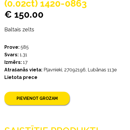
(0.02ct) 1420-0863
€ 150.00
Baltais zelts
Prove:
585
Svars:
1.31
Izmērs:
17
Atrašanās vieta:
Pļavnieki, 27092196, Lubānas 113e
Lietota prece
PIEVIENOT GROZAM