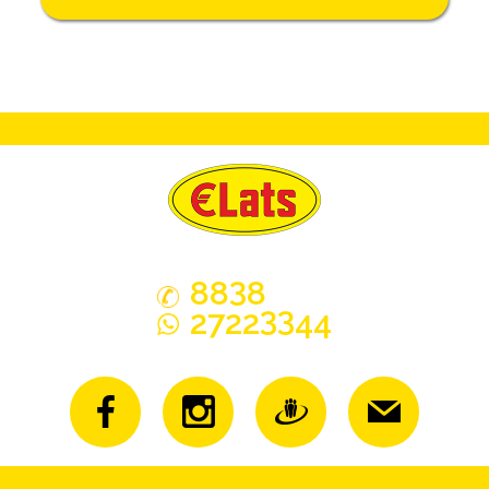
3
88
8
33
2722
44