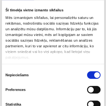
Šī tīmekļa vietne izmanto sīkfailus
Gredzens 191g6-3463
Mēs izmantojam sīkfailus, lai personalizētu saturu un
reklāmas, nodrošinātu sociālo saziņas līdzekļu funkcijas
€ 16.00
un analizētu mūsu datplūsmu. Informāciju par to, kā jūs
izmantojat mūsu vietni, mēs arī kopīgojam ar saviem
sociālās saziņas līdzekļu, reklamēšanas un analīzes
PIEVIENOT GROZAM
partneriem, kuri to var apvienot ar citu informāciju, ko
viņiem sniedzat vai ko viņi apkopo, kad lietojat viņu
pakalpojumus.
Piekrišanas
Nepieciešams
izvēle
Preferences
Statistika
Gredzens ar briljantiem (0.01ct) 3323-0763