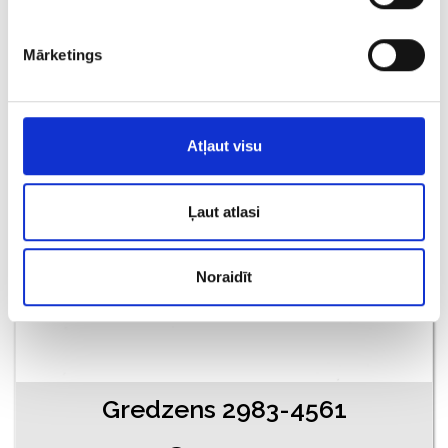
€ 108.00
Mārketings
PIEVIENOT GROZAM
Atļaut visu
Ļaut atlasi
Noraidīt
Gredzens 2983-4561