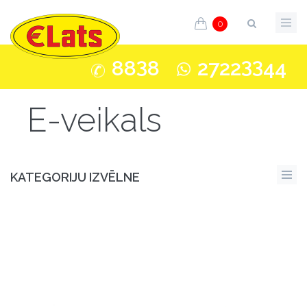
0
3
33
88
8
2722
44
E-veikals
KATEGORIJU IZVĒLNE