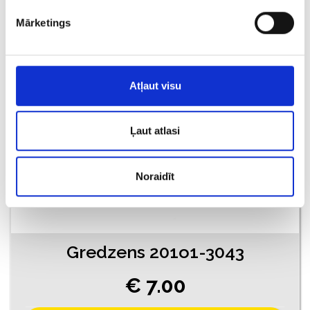
€ 7.00
Mārketings
PIEVIENOT GROZAM
Atļaut visu
Ļaut atlasi
Noraidīt
Gredzens 201o1-3043
€ 7.00