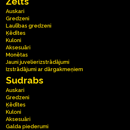
Zelts
Auskari
Gredzeni
Laulības gredzeni
Ķēdītes
Kuloni
Aksesuāri
Monētas
Jauni juvelierizstrādājumi
Izstrādājumi ar dārgakmeņiem
Sudrabs
Auskari
Gredzeni
Ķēdītes
Kuloni
Aksesuāri
Galda piederumi