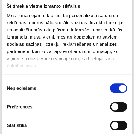
Ķēde 218/5715
Šī tīmekļa vietne izmanto sīkfailus
Mēs izmantojam sīkfailus, lai personalizētu saturu un
€ 8.50
reklāmas, nodrošinātu sociālo saziņas līdzekļu funkcijas
un analizētu mūsu datplūsmu. Informāciju par to, kā jūs
izmantojat mūsu vietni, mēs arī kopīgojam ar saviem
PIEVIENOT GROZAM
sociālās saziņas līdzekļu, reklamēšanas un analīzes
partneriem, kuri to var apvienot ar citu informāciju, ko
viņiem sniedzat vai ko viņi apkopo, kad lietojat viņu
pakalpojumus.
Piekrišanas
Nepieciešams
izvēle
Preferences
Gredzens 201l6-3043
Statistika