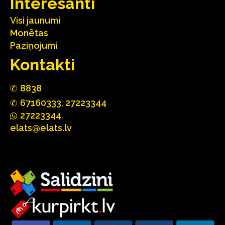
Interesanti
Visi jaunumi
Monētas
Paziņojumi
Kontakti
88
3
8
67160
333
,
27223344
2722
33
44
,
elats@elats.lv