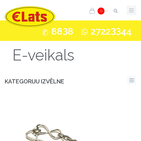
0
3
33
88
8
2722
44
E-veikals
KATEGORIJU IZVĒLNE