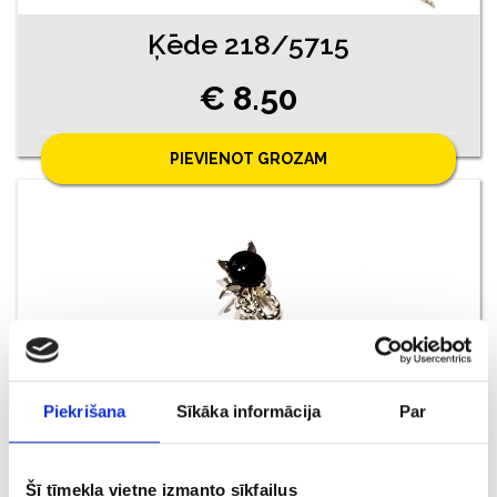
Ķēde 218/5715
€ 8.50
PIEVIENOT GROZAM
Piekrišana
Sīkāka informācija
Par
Kulons 14/1135
Šī tīmekļa vietne izmanto sīkfailus