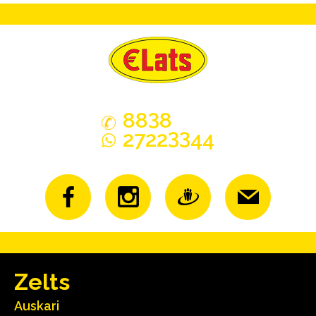
3
88
8
33
2722
44
Zelts
Auskari