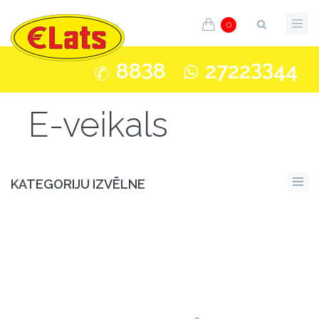
0
3
33
88
8
2722
44
E-veikals
KATEGORIJU IZVĒLNE