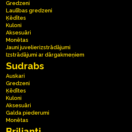
Gredzeni
Laulības gredzeni
Ķēdītes
Kuloni
Aksesuāri
Monētas
Jauni juvelierizstrādājumi
Izstrādājumi ar dārgakmeņiem
Sudrabs
Auskari
Gredzeni
Ķēdītes
Kuloni
Aksesuāri
Galda piederumi
Monētas
Briljanti