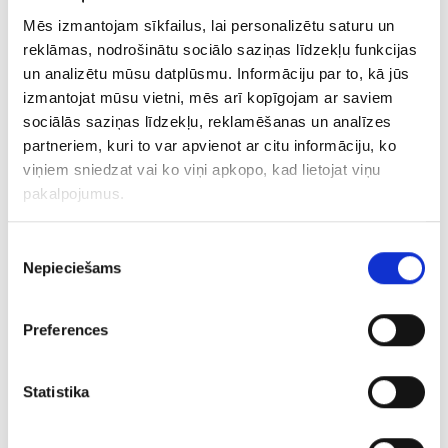
€ 11.00
Mēs izmantojam sīkfailus, lai personalizētu saturu un
reklāmas, nodrošinātu sociālo saziņas līdzekļu funkcijas
un analizētu mūsu datplūsmu. Informāciju par to, kā jūs
PIEVIENOT GROZAM
izmantojat mūsu vietni, mēs arī kopīgojam ar saviem
sociālās saziņas līdzekļu, reklamēšanas un analīzes
partneriem, kuri to var apvienot ar citu informāciju, ko
viņiem sniedzat vai ko viņi apkopo, kad lietojat viņu
pakalpojumus.
Piekrišanas
Nepieciešams
izvēle
Preferences
Gredzens 201l6-3043
€ 7.00
Statistika