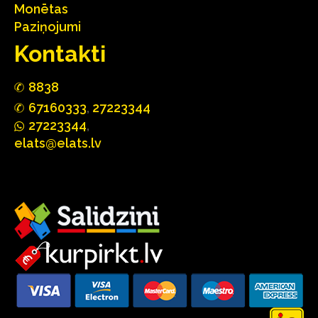
Monētas
Paziņojumi
Kontakti
88
3
8
67160
333
,
27223344
2722
33
44
,
elats@elats.lv