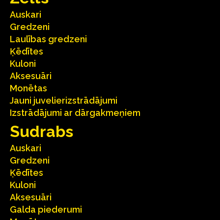
Auskari
Gredzeni
Laulības gredzeni
Ķēdītes
Kuloni
Aksesuāri
Monētas
Jauni juvelierizstrādājumi
Izstrādājumi ar dārgakmeņiem
Sudrabs
Auskari
Gredzeni
Ķēdītes
Kuloni
Aksesuāri
Galda piederumi