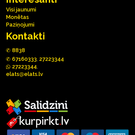
Visi jaunumi
Monētas
Paziņojumi
Kontakti
88
3
8
67160
333
,
27223344
2722
33
44
,
elats@elats.lv