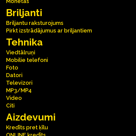
Monētas
Briljanti
Briljantu raksturojums
Pirkt izstrādājumus ar briljantiem
Tehnika
Viedtālruņi
Mobilie telefoni
Foto
Datori
Televizori
MP3/MP4
Video
Citi
Aizdevumi
Kredīts pret ķīlu
ONLINE kredīts