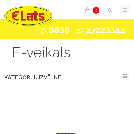
0
3
33
88
8
2722
44
E-veikals
KATEGORIJU IZVĒLNE