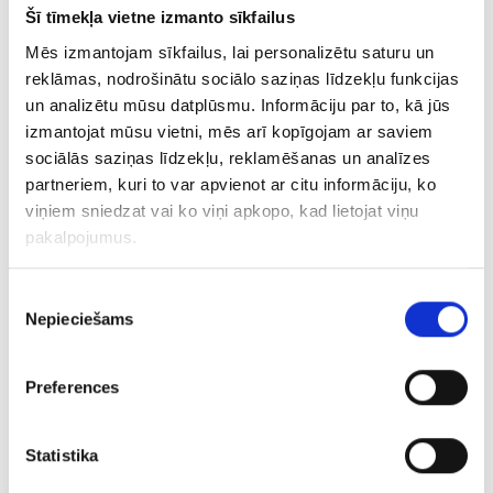
Ķēde 218/5715
Šī tīmekļa vietne izmanto sīkfailus
Mēs izmantojam sīkfailus, lai personalizētu saturu un
€ 8.50
reklāmas, nodrošinātu sociālo saziņas līdzekļu funkcijas
un analizētu mūsu datplūsmu. Informāciju par to, kā jūs
PIEVIENOT GROZAM
izmantojat mūsu vietni, mēs arī kopīgojam ar saviem
sociālās saziņas līdzekļu, reklamēšanas un analīzes
partneriem, kuri to var apvienot ar citu informāciju, ko
viņiem sniedzat vai ko viņi apkopo, kad lietojat viņu
pakalpojumus.
Piekrišanas
Nepieciešams
izvēle
Preferences
Gredzens 201l6-3043
Statistika
€ 7.00