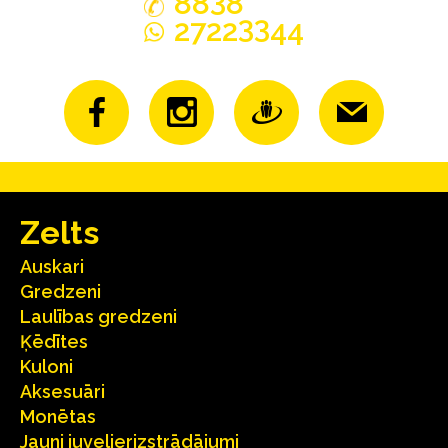
3
88
8
33
2722
44
Zelts
Auskari
Gredzeni
Laulības gredzeni
Ķēdītes
Kuloni
Aksesuāri
Monētas
Jauni juvelierizstrādājumi