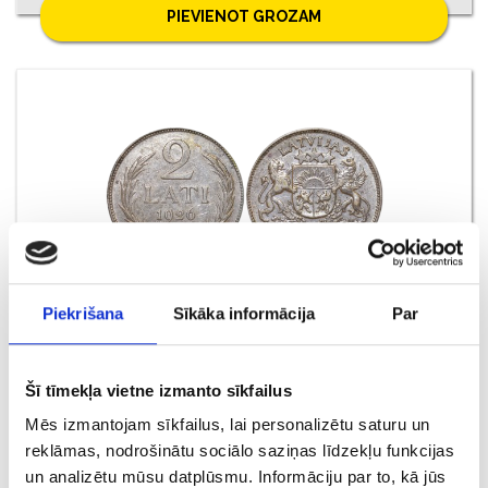
PIEVIENOT GROZAM
Piekrišana
Sīkāka informācija
Par
Latvijas sudraba monēta 2 Lati 1926. gads
Šī tīmekļa vietne izmanto sīkfailus
€ 26.00
Mēs izmantojam sīkfailus, lai personalizētu saturu un
reklāmas, nodrošinātu sociālo saziņas līdzekļu funkcijas
PIEVIENOT GROZAM
un analizētu mūsu datplūsmu. Informāciju par to, kā jūs