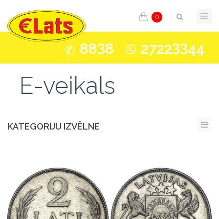
0
3
33
88
8
2722
44
E-veikals
KATEGORIJU IZVĒLNE