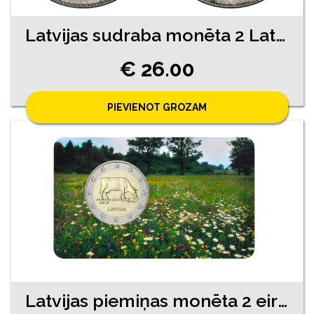
Latvijas sudraba monēta 2 Lati 1925. gads
€ 26.00
PIEVIENOT GROZAM
Latvijas piemiņas monēta 2 eiro Brūna Govs 2016