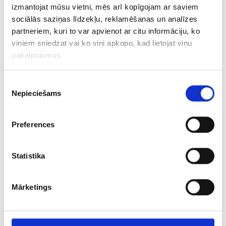
izmantojat mūsu vietni, mēs arī kopīgojam ar saviem
sociālās saziņas līdzekļu, reklamēšanas un analīzes
partneriem, kuri to var apvienot ar citu informāciju, ko
viņiem sniedzat vai ko viņi apkopo, kad lietojat viņu
pakalpojumus.
Piekrišanas
Nepieciešams
izvēle
Latvijas sudraba monēta 2 Lati 1925. gads
Preferences
€ 25.00
Statistika
PIEVIENOT GROZAM
Mārketings