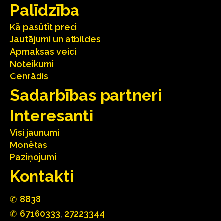
Palīdzība
Kā pasūtīt preci
Jautājumi un atbildes
Apmaksas veidi
Noteikumi
Cenrādis
Sadarbības partneri
Interesanti
Visi jaunumi
Monētas
Paziņojumi
Kontakti
88
3
8
67160
333
,
27223344