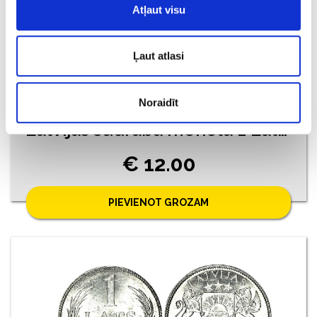
Atļaut visu
Ļaut atlasi
Noraidīt
Latvijas sudraba monēta 1 Lats 1924. gada
€ 12.00
PIEVIENOT GROZAM