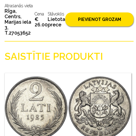
Atrašanās vieta
Rīga,
Cena
Stāvoklis
Centrs,
€
Lietota
PIEVIENOT GROZAM
Marijas iela
26.00
prece
3,
T.27053652
SAISTĪTIE PRODUKTI