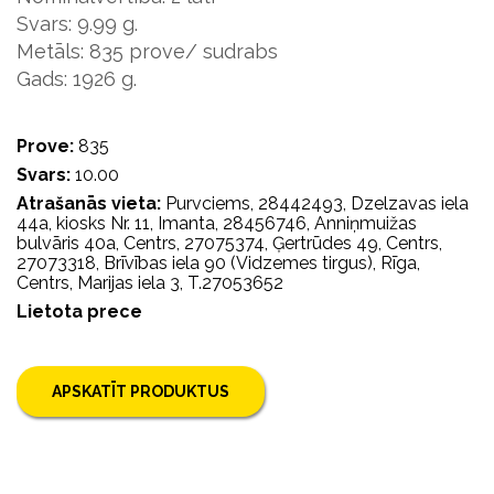
Svars: 9.99 g.
Metāls: 835 prove/ sudrabs
Gads: 1926 g.
Prove:
835
Svars:
10.00
Atrašanās vieta:
Purvciems, 28442493, Dzelzavas iela
44a, kiosks Nr. 11, Imanta, 28456746, Anniņmuižas
bulvāris 40a, Centrs, 27075374, Ģertrūdes 49, Centrs,
27073318, Brīvības iela 90 (Vidzemes tirgus), Rīga,
Centrs, Marijas iela 3, T.27053652
Lietota prece
APSKATĪT PRODUKTUS