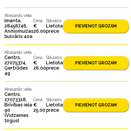
Atrašanās vieta
Imanta,
Cena
Stāvoklis
28456746,
€
Lietota
PIEVIENOT GROZAM
Anniņmuižas
26.00
prece
bulvāris 40a
Atrašanās vieta
Centrs,
Cena
Stāvoklis
27075374,
€
Lietota
PIEVIENOT GROZAM
Ģertrūdes
26.00
prece
49
Atrašanās vieta
Centrs,
27073318,
Cena
Stāvoklis
Brīvības iela
€
Lietota
PIEVIENOT GROZAM
90
25.00
prece
(Vidzemes
tirgus)