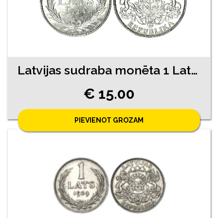
Latvijas sudraba monēta 1 Lats 1924. gada
€ 15.00
PIEVIENOT GROZAM