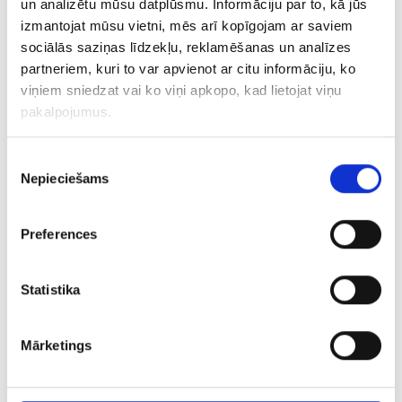
un analizētu mūsu datplūsmu. Informāciju par to, kā jūs
izmantojat mūsu vietni, mēs arī kopīgojam ar saviem
sociālās saziņas līdzekļu, reklamēšanas un analīzes
partneriem, kuri to var apvienot ar citu informāciju, ko
viņiem sniedzat vai ko viņi apkopo, kad lietojat viņu
pakalpojumus.
Piekrišanas
Nepieciešams
izvēle
Latvijas sudraba monēta 365
€ 55.00
Preferences
PIEVIENOT GROZAM
Statistika
Mārketings