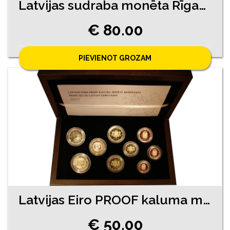
Latvijas sudraba monēta Rīgas Zooloģiskais Dārzs
€ 80.00
PIEVIENOT GROZAM
Latvijas Eiro PROOF kaluma monētu komplekts 2015. g
€ 50.00