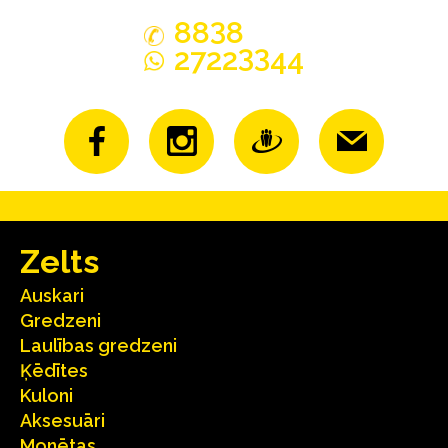
3
88
8
33
2722
44
Zelts
Auskari
Gredzeni
Laulības gredzeni
Ķēdītes
Kuloni
Aksesuāri
Monētas