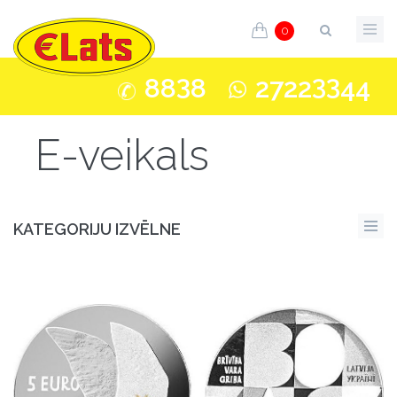
0
3
33
88
8
2722
44
E-veikals
KATEGORIJU IZVĒLNE