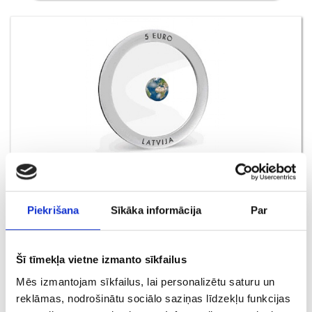
Latvijas sudraba monēta Zeme
Piekrišana
Sīkāka informācija
Par
€ 130.00
Šī tīmekļa vietne izmanto sīkfailus
PIEVIENOT GROZAM
Mēs izmantojam sīkfailus, lai personalizētu saturu un
reklāmas, nodrošinātu sociālo saziņas līdzekļu funkcijas