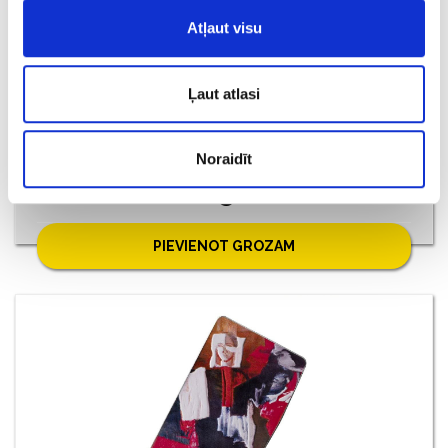
Atļaut visu
Ļaut atlasi
Latvijas eiro monētu komplekts
Noraidīt
€ 25.00
PIEVIENOT GROZAM