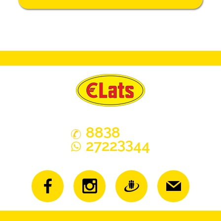
3
88
8
33
2722
44