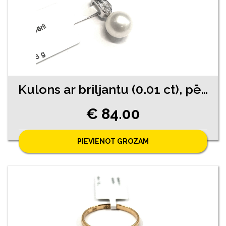
Kulons ar briljantu (0.01 ct), pērli 730-0763
€ 84.00
PIEVIENOT GROZAM