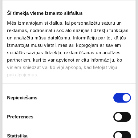
Šī tīmekļa vietne izmanto sīkfailus
Gredzens ar topāzu 8740-3051
Mēs izmantojam sīkfailus, lai personalizētu saturu un
reklāmas, nodrošinātu sociālo saziņas līdzekļu funkcijas
€ 160.00
un analizētu mūsu datplūsmu. Informāciju par to, kā jūs
izmantojat mūsu vietni, mēs arī kopīgojam ar saviem
sociālās saziņas līdzekļu, reklamēšanas un analīzes
PIEVIENOT GROZAM
partneriem, kuri to var apvienot ar citu informāciju, ko
viņiem sniedzat vai ko viņi apkopo, kad lietojat viņu
pakalpojumus.
Piekrišanas
Nepieciešams
izvēle
Preferences
Statistika
Gredzens ar briljantiem (0.03ct), smaragdu (0.05ct) 710-1261