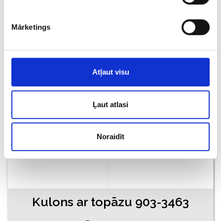
€ 190.00
Mārketings
PIEVIENOT GROZAM
Atļaut visu
Ļaut atlasi
Noraidīt
Kulons ar topāzu 903-3463