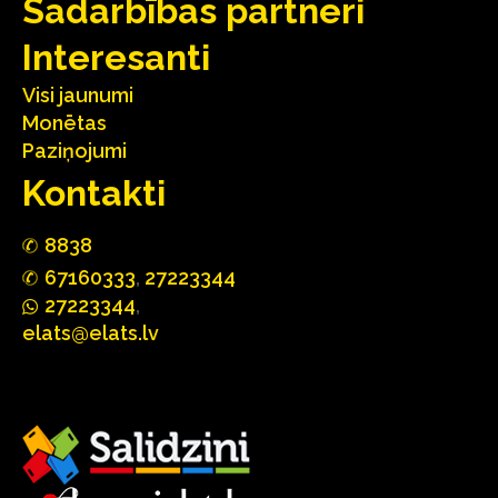
Sadarbības partneri
Interesanti
Visi jaunumi
Monētas
Paziņojumi
Kontakti
88
3
8
67160
333
,
27223344
2722
33
44
,
elats@elats.lv