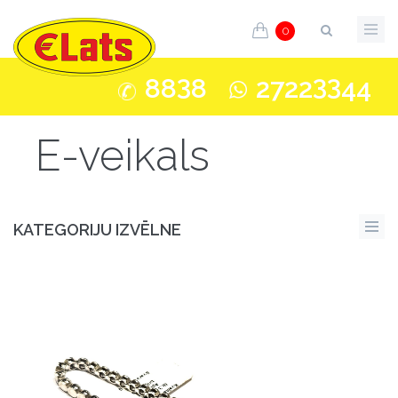
0
3
33
88
8
2722
44
E-veikals
KATEGORIJU IZVĒLNE